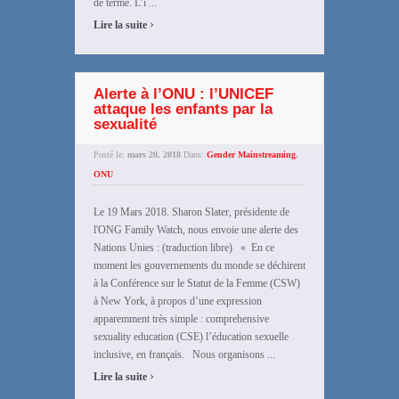
de terme. L’i ...
›
Lire la suite
Alerte à l’ONU : l’UNICEF
attaque les enfants par la
sexualité
Posté le:
mars 20, 2018
Dans:
Gender Mainstreaming
,
ONU
Le 19 Mars 2018. Sharon Slater, présidente de
l'ONG Family Watch, nous envoie une alerte des
Nations Unies : (traduction libre) « En ce
moment les gouvernements du monde se déchirent
à la Conférence sur le Statut de la Femme (CSW)
à New York, à propos d’une expression
apparemment très simple : comprehensive
sexuality education (CSE) l’éducation sexuelle
inclusive, en français. Nous organisons ...
›
Lire la suite