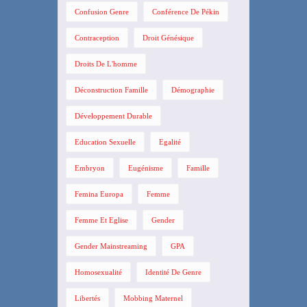
Confusion Genre
Conférence De Pékin
Contraception
Droit Génésique
Droits De L'homme
Déconstruction Famille
Démographie
Développement Durable
Education Sexuelle
Egalité
Embryon
Eugénisme
Famille
Femina Europa
Femme
Femme Et Eglise
Gender
Gender Mainstreaming
GPA
Homosexualité
Identité De Genre
Libertés
Mobbing Maternel