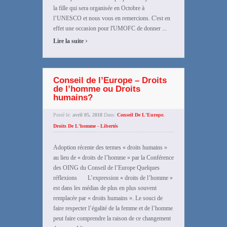
la fille qui sera organisée en Octobre à
l’UNESCO et nous vous en remercions. C'est en
effet une occasion pour l'UMOFC de donner ...
›
Lire la suite
Conseil de l’Europe – Droits
de l’homme ou Droits
humains?
Posté le:
avril 05, 2018
Dans:
Conseil De L'Europe
,
Droits De L'homme - Libertés
Adoption récente des termes « droits humains »
au lieu de « droits de l’homme » par la Conférence
des OING du Conseil de l’Europe Quelques
réflexions L’expression « droits de l’homme »
est dans les médias de plus en plus souvent
remplacée par « droits humains ». Le souci de
faire respecter l’égalité de la femme et de l’homme
peut faire comprendre la raison de ce changement