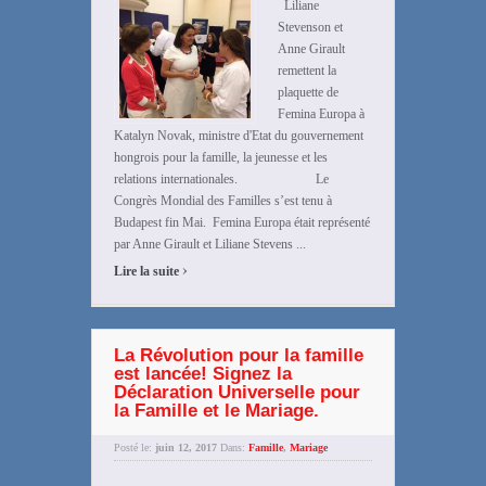
Liliane
Stevenson et
Anne Girault
remettent la
plaquette de
Femina Europa à
Katalyn Novak, ministre d'Etat du gouvernement
hongrois pour la famille, la jeunesse et les
relations internationales. Le
Congrès Mondial des Familles s’est tenu à
Budapest fin Mai. Femina Europa était représenté
par Anne Girault et Liliane Stevens ...
›
Lire la suite
La Révolution pour la famille
est lancée! Signez la
Déclaration Universelle pour
la Famille et le Mariage.
Posté le:
juin 12, 2017
Dans:
Famille
,
Mariage