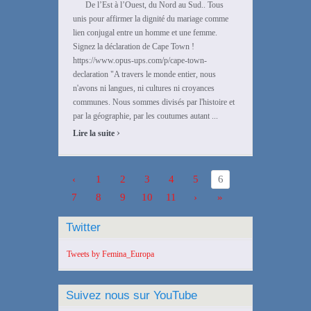
De l’Est à l’Ouest, du Nord au Sud.. Tous
unis pour affirmer la dignité du mariage comme
lien conjugal entre un homme et une femme.
Signez la déclaration de Cape Town !
https://www.opus-ups.com/p/cape-town-
declaration "A travers le monde entier, nous
n'avons ni langues, ni cultures ni croyances
communes. Nous sommes divisés par l'histoire et
par la géographie, par les coutumes autant ...
›
Lire la suite
‹
1
2
3
4
5
6
7
8
9
10
11
›
»
Twitter
Tweets by Femina_Europa
Suivez nous sur YouTube