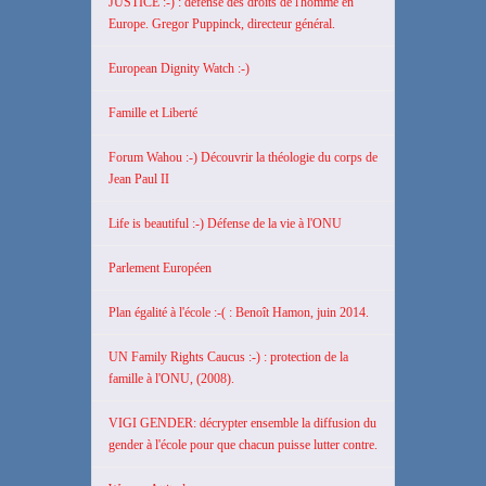
JUSTICE :-) : défense des droits de l'homme en
Europe. Gregor Puppinck, directeur général.
European Dignity Watch :-)
Famille et Liberté
Forum Wahou :-) Découvrir la théologie du corps de
Jean Paul II
Life is beautiful :-) Défense de la vie à l'ONU
Parlement Européen
Plan égalité à l'école :-( : Benoît Hamon, juin 2014.
UN Family Rights Caucus :-) : protection de la
famille à l'ONU, (2008).
VIGI GENDER: décrypter ensemble la diffusion du
gender à l'école pour que chacun puisse lutter contre.