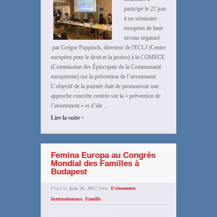
participé le 22 juin
à un séminaire
européen de haut
niveau organisé
par Grégor Puppinck, directeur de l'ECLJ (Centre
européen pour le droit et la justice) à la COMECE
(Commission des Épiscopats de la Communauté
européenne) sur la prévention de l’avortement.
L’objectif de la journée était de promouvoir une
approche concrète centrée sur la « prévention de
l’avortement » et d’ide ...
›
Lire la suite
Femina Europa au Congrès
Mondial des Familles à
Budapest
Posté le:
juin 26, 2017
Dans:
Evènements
Internationaux
,
Famille