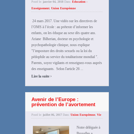
Posté le:
janvier 04, 2018
Dans:
Education -
Enseignement
,
Union Européenne
24 mars 2017. Une vidéo sur les directives de
l’OMS à l’école : au prétexte d’informer les
enfants, on les éduque au sexe dès quatre ans.
Ariane Bilherian, docteur en psychologie et
psychopathologie clinique, nous explique
"l’imposture des droits sexuels ou la loi du
pédophile au service du totalitarisme mondial ".
Parents, soyez vigilants et renseignez-vous auprès
des enseignants. Selon l'article 26 ...
›
Lire la suite
Avenir de l’Europe :
prévention de l’avortement
Posté le:
juillet 06, 2017
Dans:
Union Européenne
,
Vie
Notre déléguée à
Bruxelles a