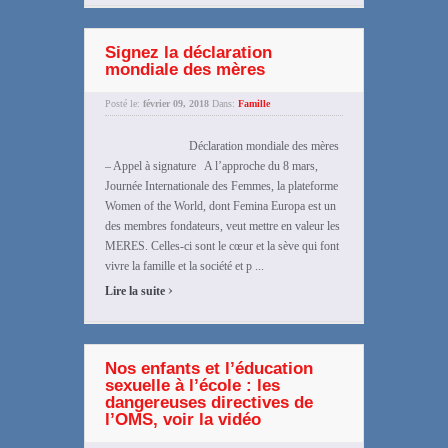
Signez la déclaration
mondiale des mères
Posté le:
février 09, 2018
Dans:
Famille
Déclaration mondiale des mères
– Appel à signature A l’approche du 8 mars,
Journée Internationale des Femmes, la plateforme
Women of the World, dont Femina Europa est un
des membres fondateurs, veut mettre en valeur les
MERES. Celles-ci sont le cœur et la sève qui font
vivre la famille et la société et p ...
›
Lire la suite
Nos enfants et l’éducation
sexuelle à l’école : les
dangereuses directives de
l’OMS, voir la vidéo