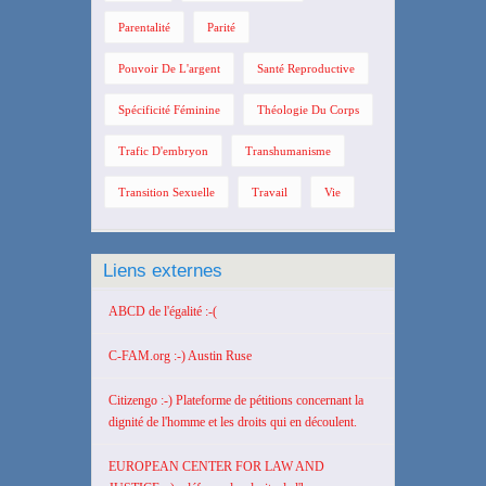
Parentalité
Parité
Pouvoir De L'argent
Santé Reproductive
Spécificité Féminine
Théologie Du Corps
Trafic D'embryon
Transhumanisme
Transition Sexuelle
Travail
Vie
Liens externes
ABCD de l'égalité :-(
C-FAM.org :-) Austin Ruse
Citizengo :-) Plateforme de pétitions concernant la
dignité de l'homme et les droits qui en découlent.
EUROPEAN CENTER FOR LAW AND