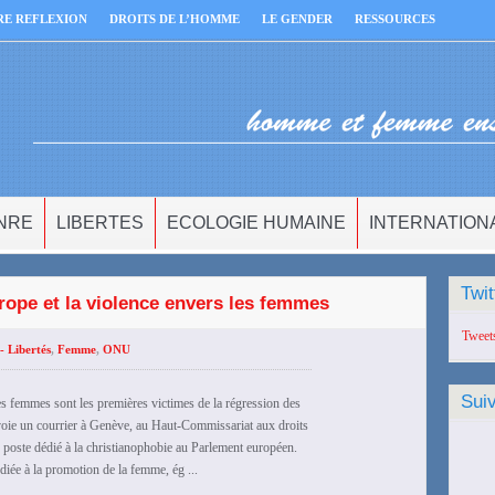
RE REFLEXION
DROITS DE L’HOMME
LE GENDER
RESSOURCES
NRE
LIBERTES
ECOLOGIE HUMAINE
INTERNATION
Twit
rope et la violence envers les femmes
Tweet
- Libertés
,
Femme
,
ONU
Sui
femmes sont les premières victimes de la régression des
oie un courrier à Genève, au Haut-Commissariat aux droits
poste dédié à la christianophobie au Parlement européen.
ée à la promotion de la femme, ég ...