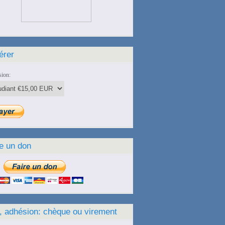
érer
ion:
e un don
, adhésion: chèque ou virement