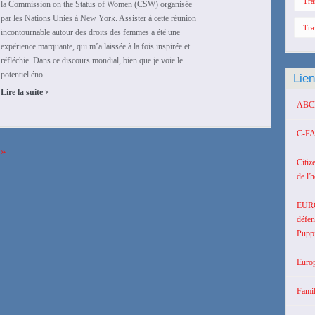
Tra
la Commission on the Status of Women (CSW) organisée
par les Nations Unies à New York. Assister à cette réunion
Tra
incontournable autour des droits des femmes a été une
expérience marquante, qui m’a laissée à la fois inspirée et
réfléchie. Dans ce discours mondial, bien que je voie le
potentiel éno ...
Lie
›
Lire la suite
ABCD 
C-FA
»
Citiz
de l'
EUR
défen
Puppi
Europ
Famil