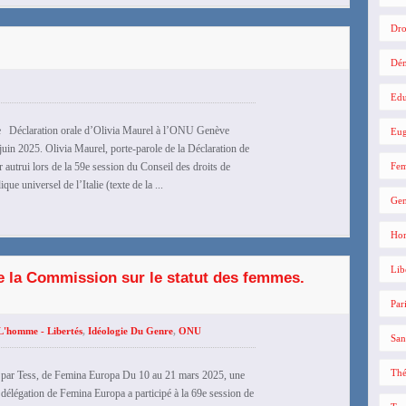
Dro
Dé
Edu
alie Déclaration orale d’Olivia Maurel à l’ONU Genève
Eug
n 2025. Olivia Maurel, porte-parole de la Déclaration de
r autrui lors de la 59e session du Conseil des droits de
Fe
e universel de l’Italie (texte de la ...
Gen
Hom
Lib
e la Commission sur le statut des femmes.
Par
L'homme - Libertés
,
Idéologie Du Genre
,
ONU
San
Thé
par Tess, de Femina Europa Du 10 au 21 mars 2025, une
délégation de Femina Europa a participé à la 69e session de