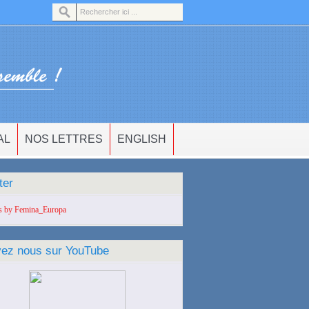
AL
NOS LETTRES
ENGLISH
ter
s by Femina_Europa
vez nous sur YouTube