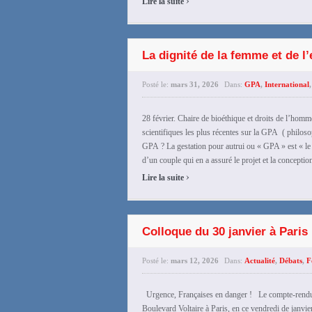
Lire la suite
La dignité de la femme et de l
Posté le:
mars 31, 2026
Dans:
GPA
,
International
28 février. Chaire de bioéthique et droits de l’
scientifiques les plus récentes sur la GPA ( philo
GPA ? La gestation pour autrui ou « GPA » est « le
d’un couple qui en a assuré le projet et la conception 
›
Lire la suite
Colloque du 30 janvier à Paris
Posté le:
mars 12, 2026
Dans:
Actualité
,
Débats
,
F
Urgence, Françaises en danger ! Le compte-rendu 
Boulevard Voltaire à Paris, en ce vendredi de janvi