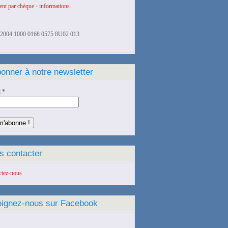
nt par chèque - informations
2004 1000 0168 0575 8U02 013
onner à notre newsletter
l
*
s contacter
ctez-nous
oignez-nous sur Facebook