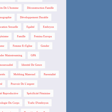
its De L'homme
Déconstruction Famille
mographie
Développement Durable
cation Sexuelle
Egalité
Embryon
énisme
Famille
Femina Europa
mme
Femme Et Eglise
Gender
der Mainstreaming
GPA
osexualité
Identité De Genre
ertés
Mobbing Maternel
Parentalité
ité
Pouvoir De L'argent
té Reproductive
Spécificité Féminine
ologie Du Corps
Trafic D'embryon