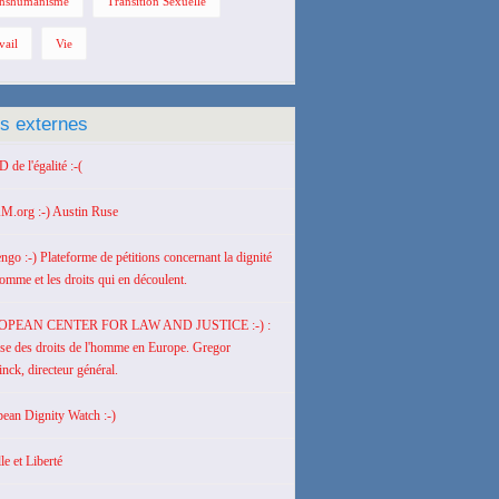
nshumanisme
Transition Sexuelle
vail
Vie
ns externes
de l'égalité :-(
M.org :-) Austin Ruse
engo :-) Plateforme de pétitions concernant la dignité
homme et les droits qui en découlent.
OPEAN CENTER FOR LAW AND JUSTICE :-) :
se des droits de l'homme en Europe. Gregor
nck, directeur général.
ean Dignity Watch :-)
le et Liberté