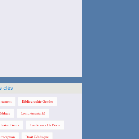
s clés
rtement
Bibliographie Gender
éthique
Complémentarité
fusion Genre
Conférence De Pékin
traception
Droit Génésique