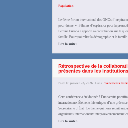
Population
Le 6ème forum international des ONGs d’inspiratio
pour thème: « Pèlerins d’espérance pour la promoti
Femina Europa a apporté sa contribution sur la que
famille. Pourquoi relier la démographie et la famill
›
Lire la suite
Rétrospective de la collaborat
présentes dans les institutions
Posté le:
janvier 28, 2026
Dans:
Evènements Inter
Cette conférence a été donnée à l’université pontif
internationaux Éléments historiques d’une présence 
Secrétairerie d’État Le thème qui nous réunit aujour
organismes internationaux intergouvernementaux est 
›
Lire la suite