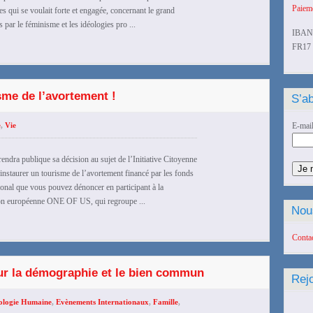
Paieme
es qui se voulait forte et engagée, concernant le grand
 par le féminisme et les idéologies pro ...
IBAN
FR17 
sme de l’avortement !
S’ab
e
,
Vie
E-mai
ndra publique sa décision au sujet de l’Initiative Citoyenne
aurer un tourisme de l’avortement financé par les fonds
tional que vous pouvez dénoncer en participant à la
on européenne ONE OF US, qui regroupe ...
Nou
Conta
ur la démographie et le bien commun
Rej
ologie Humaine
,
Evènements Internationaux
,
Famille
,