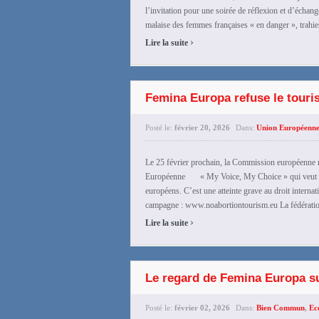
l’invitation pour une soirée de réflexion et d’échang
malaise des femmes françaises « en danger », trahies
›
Lire la suite
Femina Europa refuse le touri
Posté le:
février 20, 2026
Dans:
Union Européenn
Le 25 février prochain, la Commission européenne re
Européenne « My Voice, My Choice » qui veut inst
européens. C’est une atteinte grave au droit interna
campagne : www.noabortiontourism.eu La fédérati
›
Lire la suite
Le regard de Femina Europa s
Posté le:
février 02, 2026
Dans:
Bien Commun
,
Ec