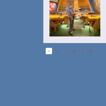
1
2
3
4
5
6
›