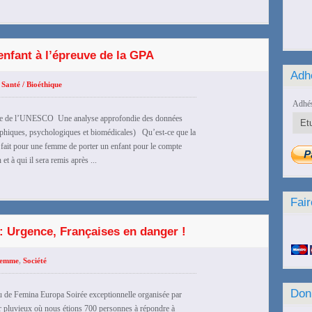
’enfant à l’épreuve de la GPA
Adh
,
Santé / Bioéthique
Adhés
homme de l’UNESCO Une analyse approfondie des données
sophiques, psychologiques et biomédicales) Qu’est-ce que la
 fait pour une femme de porter un enfant pour le compte
et à qui il sera remis après ...
Fair
 : Urgence, Françaises en danger !
emme
,
Société
Don
de Femina Europa Soirée exceptionnelle organisée par
er pluvieux où nous étions 700 personnes à répondre à