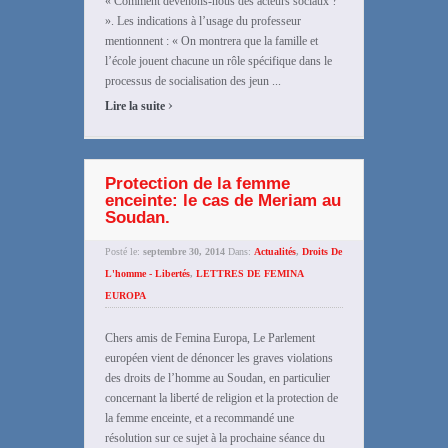
« Comment devenons-nous des acteurs sociaux ?
». Les indications à l’usage du professeur
mentionnent : « On montrera que la famille et
l’école jouent chacune un rôle spécifique dans le
processus de socialisation des jeun ...
›
Lire la suite
Protection de la femme
enceinte: le cas de Meriam au
Soudan.
Posté le:
septembre 30, 2014
Dans:
Actualités
,
Droits De
L'homme - Libertés
,
LETTRES DE FEMINA
EUROPA
Chers amis de Femina Europa, Le Parlement
européen vient de dénoncer les graves violations
des droits de l’homme au Soudan, en particulier
concernant la liberté de religion et la protection de
la femme enceinte, et a recommandé une
résolution sur ce sujet à la prochaine séance du