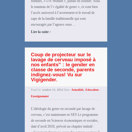
femmes, « UN Women », publié en octobre. Sous
le manteau de l’« égalité de genre », ce sont bien
l’accès universel à l’avortement et le travail de
sape de la famille traditionnelle qui sont
encouragés par l’agence onus ...
›
Lire la suite
Coup de projecteur sur le
lavage de cerveau imposé à
nos enfants” : le gender en
classe de seconde, parents
indignez-vous! Vu sur
Vigigender.
Posté le:
octobre 13, 2014
Dans:
Actualités
,
Education -
Enseignement
L’idéologie du genre en seconde par lavage de
cerveau, c’est maintenant en SES Le programme
de seconde en Sciences économiques et sociales,
daté d’avril 2010, prévoit un chapitre intitulé :