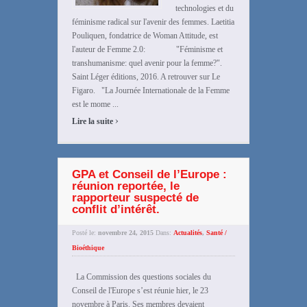
technologies et du
féminisme radical sur l'avenir des femmes. Laetitia
Pouliquen, fondatrice de Woman Attitude, est
l'auteur de Femme 2.0: "Féminisme et
transhumanisme: quel avenir pour la femme?".
Saint Léger éditions, 2016. A retrouver sur Le
Figaro. "La Journée Internationale de la Femme
est le mome ...
›
Lire la suite
GPA et Conseil de l’Europe :
réunion reportée, le
rapporteur suspecté de
conflit d’intérêt.
Posté le:
novembre 24, 2015
Dans:
Actualités
,
Santé /
Bioéthique
La Commission des questions sociales du
Conseil de l'Europe s’est réunie hier, le 23
novembre à Paris. Ses membres devaient