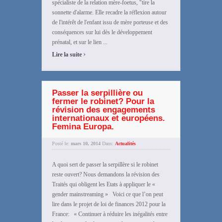
spécialiste de la relation mère-foetus, "tire la
sonnette d'alarme. Elle recadre la réflexion autour
de l'intérêt de l'enfant issu de mère porteuse et des
conséquences sur lui dès le développement
prénatal, et sur le lien ...
›
Lire la suite
Passer la serpillière ou
fermer le robinet? Pour la
révision des engagements
internationaux et européens.
Femina Europa.
Posté le:
mars 10, 2014
Dans:
Actualités
A quoi sert de passer la serpillère si le robinet
reste ouvert? Nous demandons la révision des
Traités qui obligent les Etats à appliquer le «
gender mainstreaming » Voici ce que l’on peut
lire dans le projet de loi de finances 2012 pour la
France: « Continuer à réduire les inégalités entre