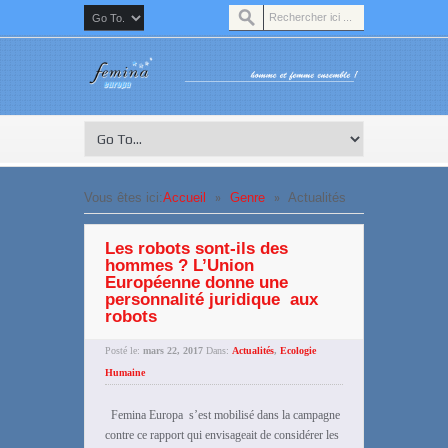
»
»
Vous êtes ici:
Accueil
Genre
Actualités
Les robots sont-ils des
hommes ? L’Union
Européenne donne une
personnalité juridique aux
robots
Posté le:
mars 22, 2017
Dans:
Actualités
,
Ecologie
Humaine
Femina Europa s’est mobilisé dans la campagne
contre ce rapport qui envisageait de considérer les