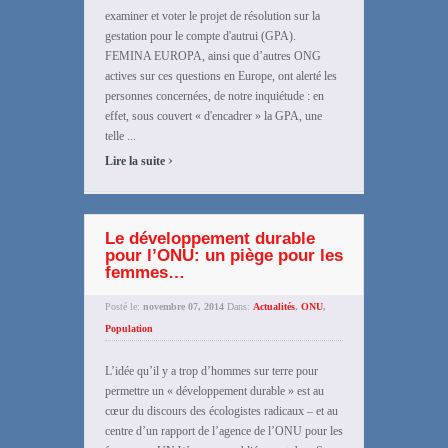
examiner et voter le projet de résolution sur la
gestation pour le compte d'autrui (GPA).
FEMINA EUROPA, ainsi que d’autres ONG
actives sur ces questions en Europe, ont alerté les
personnes concernées, de notre inquiétude : en
effet, sous couvert « d'encadrer » la GPA, une
telle ...
›
Lire la suite
Le développement durable
pour l’ONU: un piège pour les
femmes…
Posté le:
novembre 07, 2014
Dans:
Actualités
,
ONU
,
Population
L’idée qu’il y a trop d’hommes sur terre pour
permettre un « développement durable » est au
cœur du discours des écologistes radicaux – et au
centre d’un rapport de l’agence de l’ONU pour les