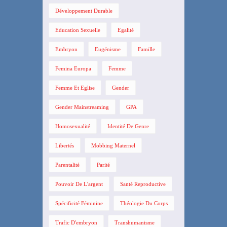
Développement Durable
Education Sexuelle
Egalité
Embryon
Eugénisme
Famille
Femina Europa
Femme
Femme Et Eglise
Gender
Gender Mainstreaming
GPA
Homosexualité
Identité De Genre
Libertés
Mobbing Maternel
Parentalité
Parité
Pouvoir De L'argent
Santé Reproductive
Spécificité Féminine
Théologie Du Corps
Trafic D'embryon
Transhumanisme