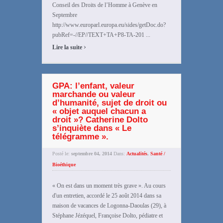
Conseil des Droits de l’Homme à Genève en
Septembre
http://www.europarl.europa.eu/sides/getDoc.do?
pubRef=-//EP//TEXT+TA+P8-TA-201 ...
›
Lire la suite
GPA: l’enfant, valeur
marchande ou valeur
d’humanité, sujet de droit ou
« objet auquel chacun a
droit »? Catherine Dolto
s’inquiète dans « Le
télégramme ».
Posté le:
septembre 04, 2014
Dans:
Actualités
,
Santé /
Bioéthique
« On est dans un moment très grave ». Au cours
d'un entretien, accordé le 25 août 2014 dans sa
maison de vacances de Logonna-Daoulas (29), à
Stéphane Jézéquel, Françoise Dolto, pédiatre et