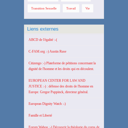
Transition Sexuelle
Travail
Vie
Liens externes
ABCD de l'égalité :-(
C-FAM.org :-) Austin Ruse
Citizengo :-) Plateforme de pétitions concernant la
dignité de l'homme et les droits qui en découlent.
EUROPEAN CENTER FOR LAW AND
JUSTICE :-) : défense des droits de l'homme en
Europe. Gregor Puppinck, directeur général.
European Dignity Watch :-)
Famille et Liberté
Forum Wahou :-) Découvrir la théologie du corps de