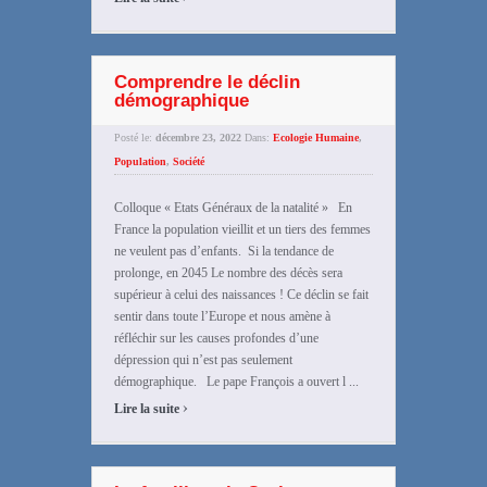
Comprendre le déclin
démographique
Posté le:
décembre 23, 2022
Dans:
Ecologie Humaine
,
Population
,
Société
Colloque « Etats Généraux de la natalité » En
France la population vieillit et un tiers des femmes
ne veulent pas d’enfants. Si la tendance de
prolonge, en 2045 Le nombre des décès sera
supérieur à celui des naissances ! Ce déclin se fait
sentir dans toute l’Europe et nous amène à
réfléchir sur les causes profondes d’une
dépression qui n’est pas seulement
démographique. Le pape François a ouvert l ...
›
Lire la suite