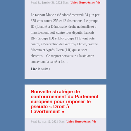
Posté le:
janvier 31, 2022
Dans:
Union Européenne
,
Vie
Le rapport Matic a été adopté mercredi 24 juin par
378 voix contre 255 et 42 abstentions. Le groupe
ID (Identité et Démocratie, droite nationaliste) a
massivement voté contre. Les députés français
RN (Groupe ID) et LR (groupe PPE) ont voté
contre, à l’exception de Geoffroy Didier, Nadine
Morano et Agnès Evren (LR) qui se sont
abstenus. Ce rapport portait sur « la situation
concernant la santé et les ...
›
Lire la suite
Nouvelle stratégie de
contournement du Parlement
européen pour imposer le
pseudo « Droit à
l’avortement »
Posté le:
mai 12, 2021
Dans:
Union Européenne
,
Vie