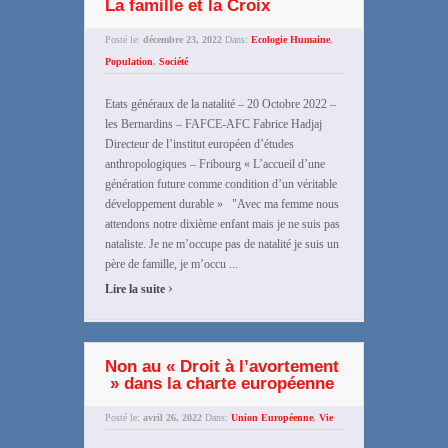
La famille et la Croix
Posté le:
décembre 23, 2022
Dans:
Ecologie Humaine
,
Population
,
Société
Etats généraux de la natalité – 20 Octobre 2022 –
les Bernardins – FAFCE-AFC Fabrice Hadjaj
Directeur de l’institut européen d’études
anthropologiques – Fribourg « L’accueil d’une
génération future comme condition d’un véritable
développement durable » "Avec ma femme nous
attendons notre dixième enfant mais je ne suis pas
nataliste. Je ne m’occupe pas de natalité je suis un
père de famille, je m’occu ...
›
Lire la suite
Non au « Droit à l’avortement
» dans la charte européenne
Posté le:
avril 26, 2022
Dans:
Union Européenne
,
Vie