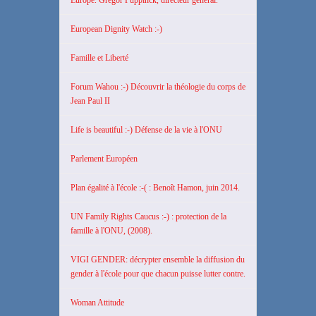
Europe. Gregor Puppinck, directeur général.
European Dignity Watch :-)
Famille et Liberté
Forum Wahou :-) Découvrir la théologie du corps de
Jean Paul II
Life is beautiful :-) Défense de la vie à l'ONU
Parlement Européen
Plan égalité à l'école :-( : Benoît Hamon, juin 2014.
UN Family Rights Caucus :-) : protection de la
famille à l'ONU, (2008).
VIGI GENDER: décrypter ensemble la diffusion du
gender à l'école pour que chacun puisse lutter contre.
Woman Attitude