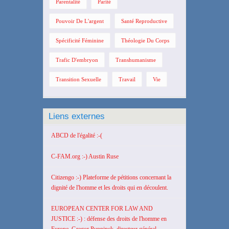
Parentalité
Parité
Pouvoir De L'argent
Santé Reproductive
Spécificité Féminine
Théologie Du Corps
Trafic D'embryon
Transhumanisme
Transition Sexuelle
Travail
Vie
Liens externes
ABCD de l'égalité :-(
C-FAM.org :-) Austin Ruse
Citizengo :-) Plateforme de pétitions concernant la
dignité de l'homme et les droits qui en découlent.
EUROPEAN CENTER FOR LAW AND
JUSTICE :-) : défense des droits de l'homme en