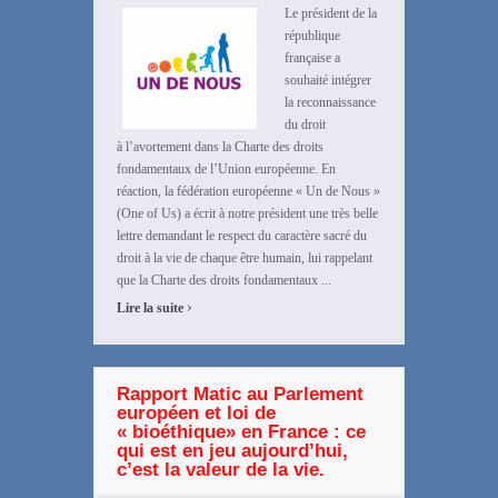
Le président de la
république
française a
souhaité intégrer
la reconnaissance
du droit
à l’avortement dans la Charte des droits
fondamentaux de l’Union européenne. En
réaction, la fédération européenne « Un de Nous »
(One of Us) a écrit à notre président une très belle
lettre demandant le respect du caractère sacré du
droit à la vie de chaque être humain, lui rappelant
que la Charte des droits fondamentaux ...
›
Lire la suite
Rapport Matic au Parlement
européen et loi de
« bioéthique» en France : ce
qui est en jeu aujourd’hui,
c’est la valeur de la vie.