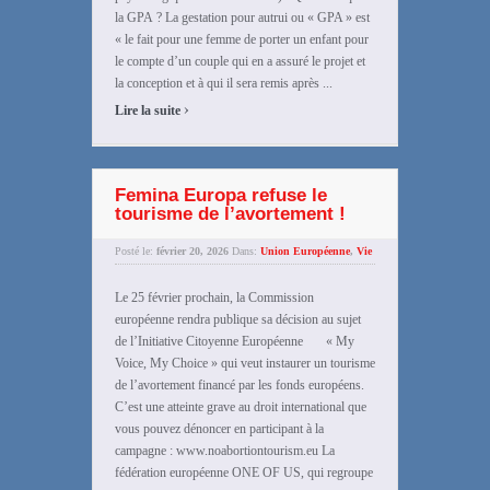
la GPA ? La gestation pour autrui ou « GPA » est
« le fait pour une femme de porter un enfant pour
le compte d’un couple qui en a assuré le projet et
la conception et à qui il sera remis après ...
›
Lire la suite
Femina Europa refuse le
tourisme de l’avortement !
Posté le:
février 20, 2026
Dans:
Union Européenne
,
Vie
Le 25 février prochain, la Commission
européenne rendra publique sa décision au sujet
de l’Initiative Citoyenne Européenne « My
Voice, My Choice » qui veut instaurer un tourisme
de l’avortement financé par les fonds européens.
C’est une atteinte grave au droit international que
vous pouvez dénoncer en participant à la
campagne : www.noabortiontourism.eu La
fédération européenne ONE OF US, qui regroupe