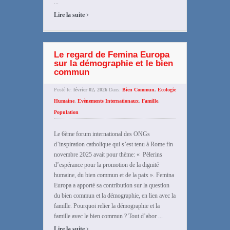
...
›
Lire la suite
Le regard de Femina Europa
sur la démographie et le bien
commun
Posté le:
février 02, 2026
Dans:
Bien Commun
,
Ecologie
Humaine
,
Evènements Internationaux
,
Famille
,
Population
Le 6ème forum international des ONGs
d’inspiration catholique qui s’est tenu à Rome fin
novembre 2025 avait pour thème: « Pèlerins
d’espérance pour la promotion de la dignité
humaine, du bien commun et de la paix ». Femina
Europa a apporté sa contribution sur la question
du bien commun et la démographie, en lien avec la
famille. Pourquoi relier la démographie et la
famille avec le bien commun ? Tout d’abor ...
›
Lire la suite