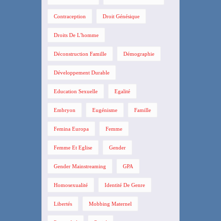
Contraception
Droit Génésique
Droits De L'homme
Déconstruction Famille
Démographie
Développement Durable
Education Sexuelle
Egalité
Embryon
Eugénisme
Famille
Femina Europa
Femme
Femme Et Eglise
Gender
Gender Mainstreaming
GPA
Homosexualité
Identité De Genre
Libertés
Mobbing Maternel