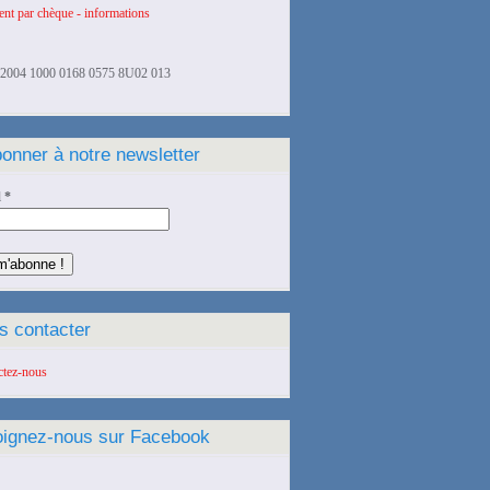
nt par chèque - informations
2004 1000 0168 0575 8U02 013
onner à notre newsletter
l
*
s contacter
ctez-nous
oignez-nous sur Facebook