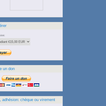
érer
ion:
e un don
, adhésion: chèque ou virement