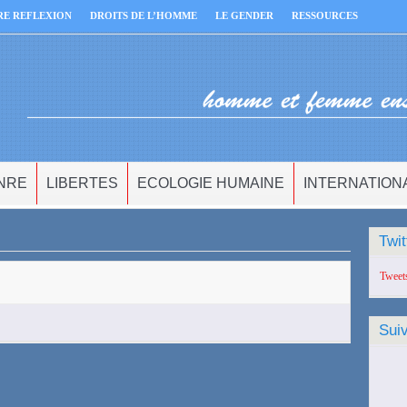
RE REFLEXION
DROITS DE L’HOMME
LE GENDER
RESSOURCES
NRE
LIBERTES
ECOLOGIE HUMAINE
INTERNATION
Twit
Tweet
Sui