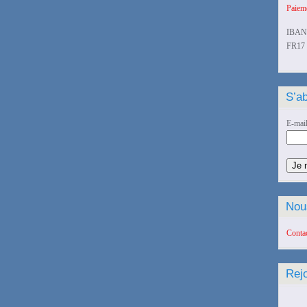
Paieme
IBAN
FR17 
S’ab
E-mai
Nou
Conta
Rej