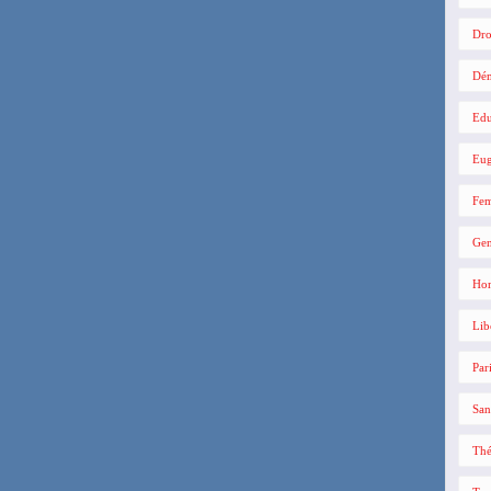
Dro
Dé
Edu
Eug
Fe
Gen
Hom
Lib
Par
San
Thé