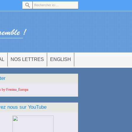
AL
NOS LETTRES
ENGLISH
ter
s by Femina_Europa
vez nous sur YouTube