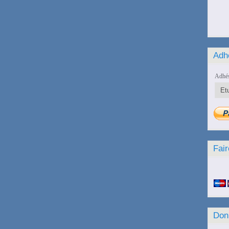
Adh
Adhés
Fair
Don