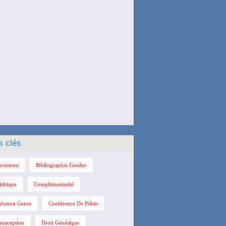
s clés
rtement
Bibliographie Gender
éthique
Complémentarité
fusion Genre
Conférence De Pékin
traception
Droit Génésique