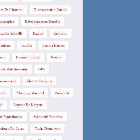
its De L'homme
Déconstruction Famille
mographie
Développement Durable
cation Sexuelle
Egalité
Embryon
énisme
Famille
Femina Europa
mme
Femme Et Eglise
Gender
der Mainstreaming
GPA
osexualité
Identité De Genre
ertés
Mobbing Maternel
Parentalité
ité
Pouvoir De L'argent
té Reproductive
Spécificité Féminine
ologie Du Corps
Trafic D'embryon