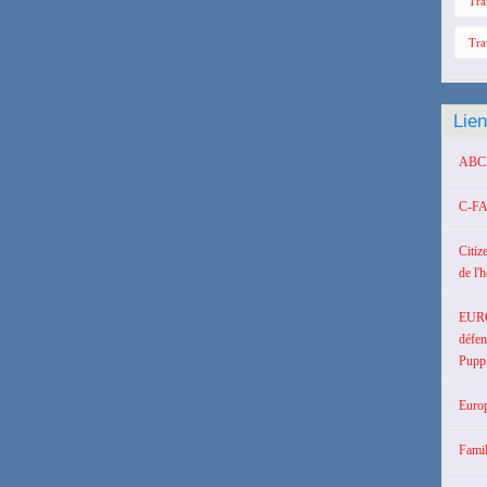
Tra
Tra
Lie
ABCD 
C-FA
Citiz
de l'
EUR
défen
Puppi
Europ
Famil