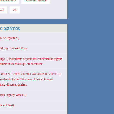
nshumanisme
Transition Sexuelle
vail
Vie
ns externes
de l'égalité :-(
M.org :-) Austin Ruse
engo :-) Plateforme de pétitions concernant la dignité
homme et les droits qui en découlent.
OPEAN CENTER FOR LAW AND JUSTICE :-) :
se des droits de l'homme en Europe. Gregor
nck, directeur général.
ean Dignity Watch :-)
le et Liberté