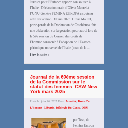
Juristes pour l’Enfance apporte son soutien à
l’Italie Déclaration orale d’Olivia Maurel à
l’ONU Genève FEMINA EUROPA a soutenu
cette déclaration 30 juin 2025. Olivia Maurel,
porte-parole de la Déclaration de Casablanca, fait
une déclaration sur la gestation pour autrui lors de
la 59e session du Conseil des droits de
l’homme consacrée à l’adoption de l’Examen
périodique universel de l’Italie (texte de la ...
›
Lire la suite
Journal de la 69ème session
de la Commission sur le
statut des femmes. CSW New
York mars 2025
Posté le:
juin 26, 2025
Dans:
Actualité
,
Droits De
L'homme - Libertés
,
Idéologie Du Genre
,
ONU
par Tess, de
Femina Europa