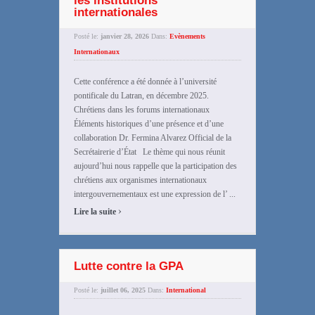
les institutions
internationales
Posté le:
janvier 28, 2026
Dans:
Evènements
Internationaux
Cette conférence a été donnée à l’université
pontificale du Latran, en décembre 2025.
Chrétiens dans les forums internationaux
Éléments historiques d’une présence et d’une
collaboration Dr. Fermina Alvarez Official de la
Secrétairerie d’État Le thème qui nous réunit
aujourd’hui nous rappelle que la participation des
chrétiens aux organismes internationaux
intergouvernementaux est une expression de l’ ...
›
Lire la suite
Lutte contre la GPA
Posté le:
juillet 06, 2025
Dans:
International