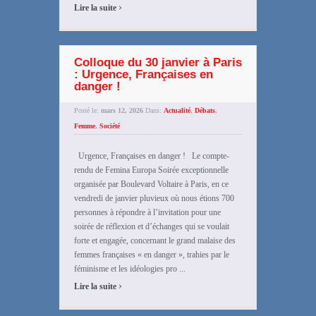
›
Lire la suite
Colloque du 30 janvier à Paris
: Urgence, Françaises en
danger !
Posté le:
mars 12, 2026
Dans:
Actualité
,
Débats
,
Femme
,
Société
Urgence, Françaises en danger ! Le compte-
rendu de Femina Europa Soirée exceptionnelle
organisée par Boulevard Voltaire à Paris, en ce
vendredi de janvier pluvieux où nous étions 700
personnes à répondre à l’invitation pour une
soirée de réflexion et d’échanges qui se voulait
forte et engagée, concernant le grand malaise des
femmes françaises « en danger », trahies par le
féminisme et les idéologies pro ...
›
Lire la suite