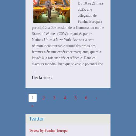
Du 10 au 21 mars
2025, une
délégation de
Femina Europa a
participé à la 69e session de la Commission on the
Status of Women (CSW) organisée par les
Nations Unies à New York. Assister à cette
réunion incontournable autour des droits des
femmes a été une expérience marquante, qui m’a
laissée à la fois inspirée et réfléchie. Dans ce
discours mondial, bien que je voie le potentiel éno
...
›
Lire la suite
1
2
3
4
5
6
›
»
Twitter
Tweets by Femina_Europa