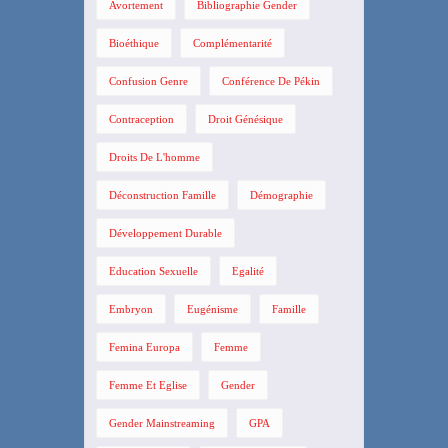
Avortement
Bibliographie Gender
Bioéthique
Complémentarité
Confusion Genre
Conférence De Pékin
Contraception
Droit Génésique
Droits De L'homme
Déconstruction Famille
Démographie
Développement Durable
Education Sexuelle
Egalité
Embryon
Eugénisme
Famille
Femina Europa
Femme
Femme Et Eglise
Gender
Gender Mainstreaming
GPA