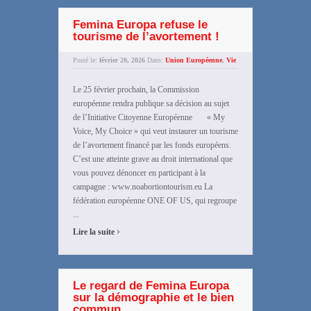
Femina Europa refuse le
tourisme de l’avortement !
Posté le:
février 20, 2026
Dans:
Union Européenne
,
Vie
Le 25 février prochain, la Commission
européenne rendra publique sa décision au sujet
de l’Initiative Citoyenne Européenne « My
Voice, My Choice » qui veut instaurer un tourisme
de l’avortement financé par les fonds européens.
C’est une atteinte grave au droit international que
vous pouvez dénoncer en participant à la
campagne : www.noabortiontourism.eu La
fédération européenne ONE OF US, qui regroupe
...
›
Lire la suite
Le regard de Femina Europa
sur la démographie et le bien
commun