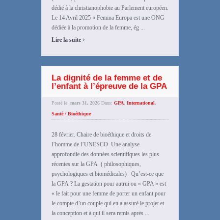
dédié à la christianophobie au Parlement européen.
Le 14 Avril 2025 « Femina Europa est une ONG
dédiée à la promotion de la femme, ég ...
›
Lire la suite
La dignité de la femme et de
l’enfant à l’épreuve de la GPA
Posté le:
mars 31, 2026
Dans:
GPA
,
International
,
Santé / Bioéthique
28 février. Chaire de bioéthique et droits de
l’homme de l’UNESCO Une analyse
approfondie des données scientifiques les plus
récentes sur la GPA ( philosophiques,
psychologiques et biomédicales) Qu’est-ce que
la GPA ? La gestation pour autrui ou « GPA » est
« le fait pour une femme de porter un enfant pour
le compte d’un couple qui en a assuré le projet et
la conception et à qui il sera remis après ...