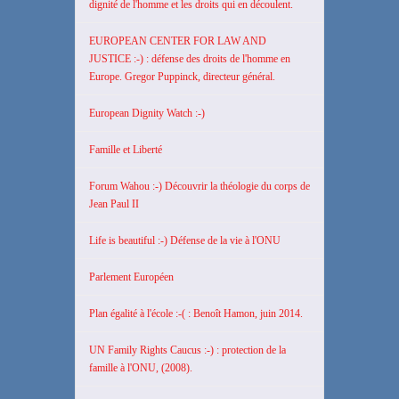
dignité de l'homme et les droits qui en découlent.
EUROPEAN CENTER FOR LAW AND
JUSTICE :-) : défense des droits de l'homme en
Europe. Gregor Puppinck, directeur général.
European Dignity Watch :-)
Famille et Liberté
Forum Wahou :-) Découvrir la théologie du corps de
Jean Paul II
Life is beautiful :-) Défense de la vie à l'ONU
Parlement Européen
Plan égalité à l'école :-( : Benoît Hamon, juin 2014.
UN Family Rights Caucus :-) : protection de la
famille à l'ONU, (2008).