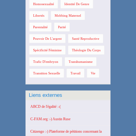
Homosexualité
Identité De Genre
Libertés
Mobbing Maternel
Parentalité
Parité
Pouvoir De L'argent
Santé Reproductive
Spécificité Féminine
Théologie Du Corps
Trafic D'embryon
Transhumanisme
Transition Sexuelle
Travail
Vie
Liens externes
ABCD de l'égalité :-(
C-FAM.org :-) Austin Ruse
Citizengo :-) Plateforme de pétitions concernant la