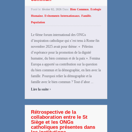
Posté le:
février 02, 2026
Dans:
Bien Commun
,
Ecologie
Humaine
,
Evènements Internationaux
,
Famille
,
Population
Le 6ème forum international des ONGs
d’inspiration catholique qui s’est tenu à Rome fin
novembre 2025 avait pour thème: « Pèlerins
d’espérance pour la promotion de la dignité
humaine, du bien commun et de la paix ». Femina
Europa a apporté sa contribution sur la question
du bien commun et la démographie, en lien avec la
famille. Pourquoi relier la démographie et la
famille avec le bien commun ? Tout d’abor ...
›
Lire la suite
Rétrospective de la
collaboration entre le St
Siège et les ONGs
catholiques présentes dans