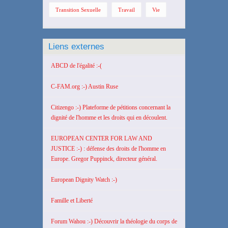
Transition Sexuelle
Travail
Vie
Liens externes
ABCD de l'égalité :-(
C-FAM.org :-) Austin Ruse
Citizengo :-) Plateforme de pétitions concernant la
dignité de l'homme et les droits qui en découlent.
EUROPEAN CENTER FOR LAW AND
JUSTICE :-) : défense des droits de l'homme en
Europe. Gregor Puppinck, directeur général.
European Dignity Watch :-)
Famille et Liberté
Forum Wahou :-) Découvrir la théologie du corps de