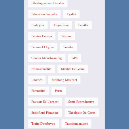
Développement Durable
Education Sexuelle
Egalité
Embryon
Eugénisme
Famille
Femina Europa
Femme
Femme Et Eglise
Gender
Gender Mainstreaming
GPA
Homosexualité
Identité De Genre
Libertés
Mobbing Maternel
Parentalité
Parité
Pouvoir De L'argent
Santé Reproductive
Spécificité Féminine
Théologie Du Corps
Trafic D'embryon
Transhumanisme