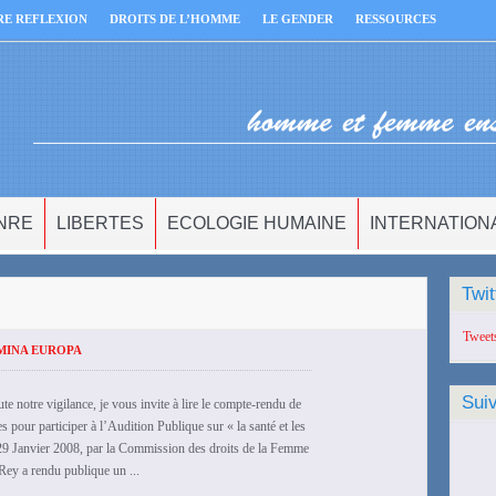
RE REFLEXION
DROITS DE L’HOMME
LE GENDER
RESSOURCES
NRE
LIBERTES
ECOLOGIE HUMAINE
INTERNATION
Twit
Tweet
MINA EUROPA
Sui
e notre vigilance, je vous invite à lire le compte-rendu de
pour participer à l’Audition Publique sur « la santé et les
i 29 Janvier 2008, par la Commission des droits de la Femme
Rey a rendu publique un ...