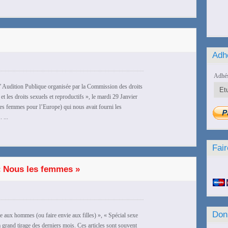
Adh
Adhés
’ Audition Publique organisée par la Commission des droits
et les droits sexuels et reproductifs », le mardi 29 Janvier
s femmes pour l’Europe) qui nous avait fourni les
 ...
Fair
 « Nous les femmes »
Don
ire aux hommes (ou faire envie aux filles) », « Spécial sexe
à grand tirage des derniers mois. Ces articles sont souvent