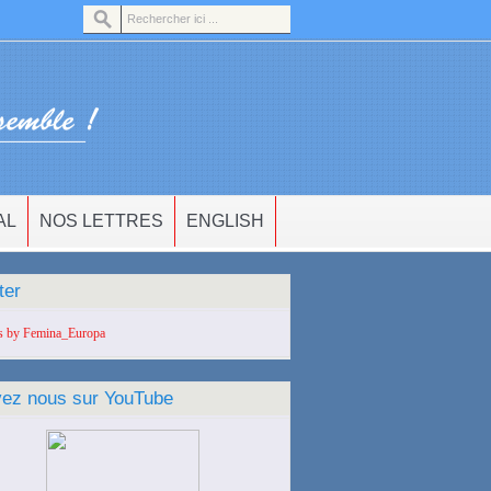
AL
NOS LETTRES
ENGLISH
ter
s by Femina_Europa
vez nous sur YouTube