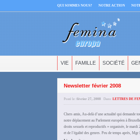
QUI SOMMES NOUS?
NOTRE ACTION
NOT
VIE
FAMILLE
SOCIÉTÉ
GE
Newsletter février 2008
Posté le:
février 27, 2008
Dans:
LETTRES DE FE
Chers amis, Au-delà d’une actualité qui demande tout
notre déplacement au Parlement européen à Bruxelles 
droits sexuels et reproductifs » organisée, le mard
et de l’égalité des genres. Peu de temps après, Mgr 
›