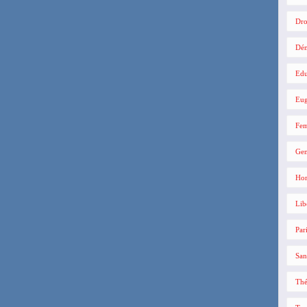
Dro
Dé
Edu
Eug
Fe
Gen
Hom
Lib
Par
San
Thé