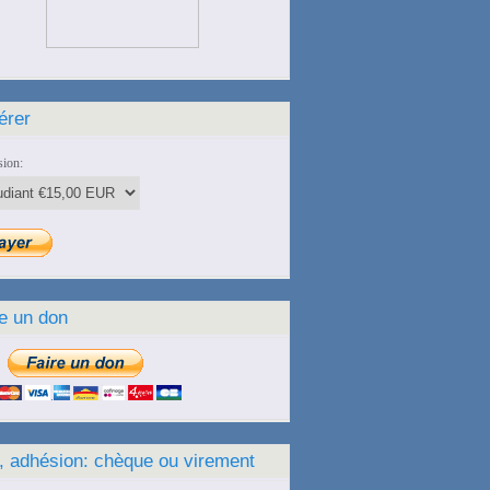
érer
ion:
e un don
, adhésion: chèque ou virement