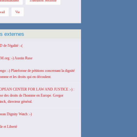
nshumanisme
Transition Sexuelle
vail
Vie
ns externes
de l'égalité :-(
M.org :-) Austin Ruse
engo :-) Plateforme de pétitions concernant la dignité
homme et les droits qui en découlent.
OPEAN CENTER FOR LAW AND JUSTICE :-) :
se des droits de l'homme en Europe. Gregor
nck, directeur général.
ean Dignity Watch :-)
le et Liberté