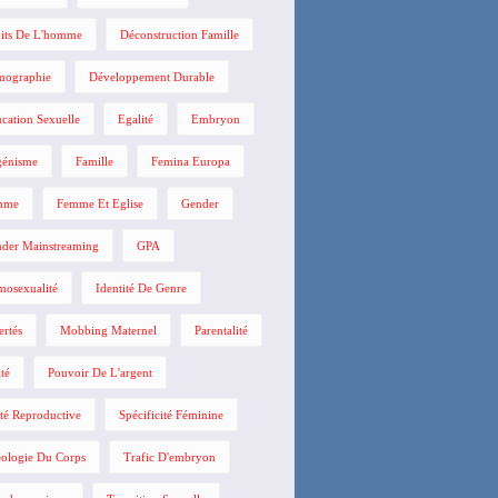
its De L'homme
Déconstruction Famille
mographie
Développement Durable
cation Sexuelle
Egalité
Embryon
énisme
Famille
Femina Europa
mme
Femme Et Eglise
Gender
der Mainstreaming
GPA
osexualité
Identité De Genre
ertés
Mobbing Maternel
Parentalité
ité
Pouvoir De L'argent
té Reproductive
Spécificité Féminine
ologie Du Corps
Trafic D'embryon