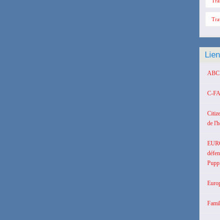
Tra
Tra
Lie
ABCD 
C-FA
Citiz
de l'
EUR
défen
Puppi
Europ
Famil