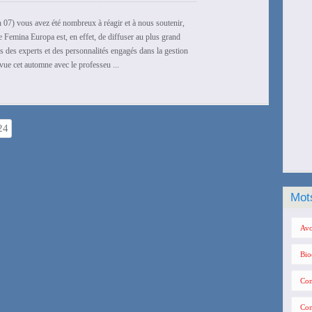
in 07) vous avez été nombreux à réagir et à nous soutenir,
 Femina Europa est, en effet, de diffuser au plus grand
 des experts et des personnalités engagés dans la gestion
vue cet automne avec le professeu ...
24
Mot
Avo
Bio
Con
Con