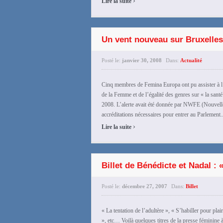
Lire la suite
Un vent nouveau sur Bruxelles
Posté le:
janvier 30, 2008
Dans:
Actualité
Cinq membres de Femina Europa ont pu assister à l
de la Femme et de l’égalité des genres sur « la santé 
2008. L’alerte avait été donnée par NWFE (Nouvelle
accréditations nécessaires pour entrer au Parlement...
›
Lire la suite
Billet de Bénédicte et Nadal :
Posté le:
décembre 27, 2007
Dans:
Billet
« La tentation de l’adultère », « S’habiller pour pla
», etc… Voilà quelques titres de la presse féminine 