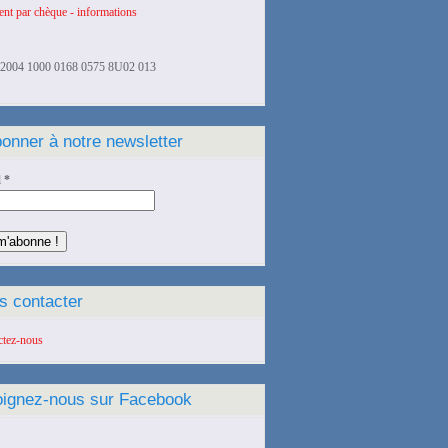
nt par chèque - informations
2004 1000 0168 0575 8U02 013
onner à notre newsletter
l
*
s contacter
ctez-nous
oignez-nous sur Facebook