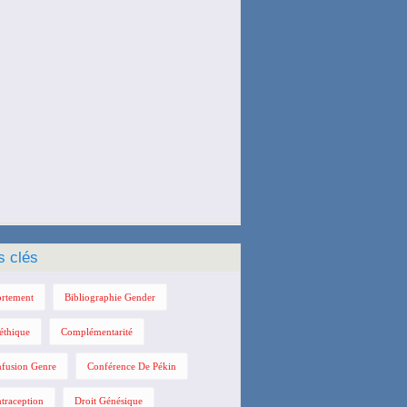
s clés
rtement
Bibliographie Gender
éthique
Complémentarité
fusion Genre
Conférence De Pékin
traception
Droit Génésique