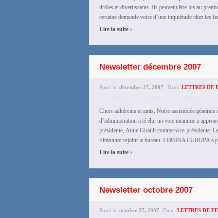
drôles et divertissants. Ils peuvent être lus au prem
certaine demande voire d’une inquiétude chez les fe
›
Lire la suite
Newsletter décembre 2007
Posté le:
décembre 27, 2007
Dans:
LETTRES DE 
Chers adhérents et amis, Notre assemblée générale 
d’administration a té élu, un vote unanime a approuv
présidente, Anne Girault comme vice-présidente. Le
Simonnot rejoint le bureau. FEMINA EUROPA a pris 
›
Lire la suite
Newsletter octobre 2007
Posté le:
octobre 27, 2007
Dans:
LETTRES DE F