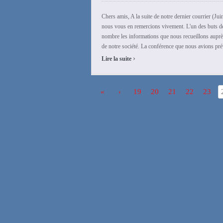
Chers amis, A la suite de notre dernier courrier (Ju
nous vous en remercions vivement. L'un des buts de
nombre les informations que nous recueillons auprès
de notre société. La conférence que nous avions pré
›
Lire la suite
«
‹
19
20
21
22
23