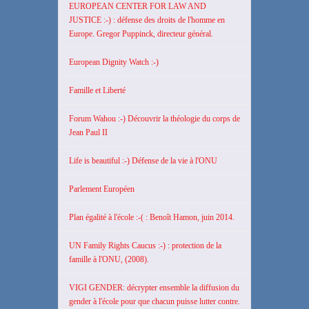
EUROPEAN CENTER FOR LAW AND
JUSTICE :-) : défense des droits de l'homme en
Europe. Gregor Puppinck, directeur général.
European Dignity Watch :-)
Famille et Liberté
Forum Wahou :-) Découvrir la théologie du corps de
Jean Paul II
Life is beautiful :-) Défense de la vie à l'ONU
Parlement Européen
Plan égalité à l'école :-( : Benoît Hamon, juin 2014.
UN Family Rights Caucus :-) : protection de la
famille à l'ONU, (2008).
VIGI GENDER: décrypter ensemble la diffusion du
gender à l'école pour que chacun puisse lutter contre.