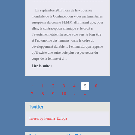
En septembre 2017, lors de la « Journée
mondiale de la Contraception » des parlementaires
européens du comité FEMM affirmaient que, pour
elles, la contraception chimique et le droit à
l’avortement étaient la seule voie vers le bien-être
et l’autonomie des femmes, dans le cadre du
développement durable ... Femina Europa rappelle
qu'il existe une autre voie plus respectueuse du
corps de la femme et d ...
›
Lire la suite
‹
1
2
3
4
5
6
7
8
9
10
›
»
Twitter
Tweets by Femina_Europa