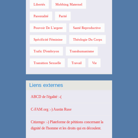
Libertés
Mobbing Maternel
Parentalité
Parité
Pouvoir De L'argent
Santé Reproductive
Spécificité Féminine
Théologie Du Corps
Trafic D'embryon
Transhumanisme
Transition Sexuelle
Travail
Vie
Liens externes
ABCD de l'égalité :-(
C-FAM.org :-) Austin Ruse
Citizengo :-) Plateforme de pétitions concernant la
dignité de l'homme et les droits qui en découlent.