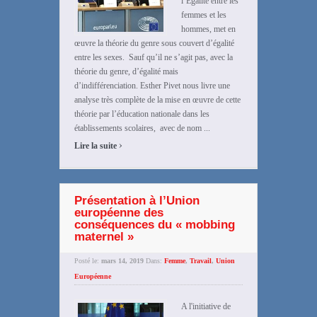
l’Egalité entre les
femmes et les
hommes, met en
œuvre la théorie du genre sous couvert d’égalité
entre les sexes. Sauf qu’il ne s’agit pas, avec la
théorie du genre, d’égalité mais
d’indifférenciation. Esther Pivet nous livre une
analyse très complète de la mise en œuvre de cette
théorie par l’éducation nationale dans les
établissements scolaires, avec de nom ...
›
Lire la suite
Présentation à l’Union
européenne des
conséquences du « mobbing
maternel »
Posté le:
mars 14, 2019
Dans:
Femme
,
Travail
,
Union
Européenne
A l'initiative de