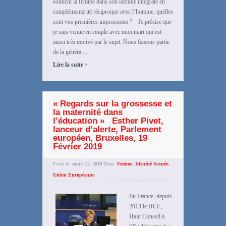
soutient la femme dans son identité intégrale en
complémentarité réciproque avec l’homme, quelles
sont vos premières impressions ? Je précise que
je suis venue en couple avec mon mari qui est
aussi très motivé par le sujet. Nous faisons partie
de la généra ...
›
Lire la suite
« Regards sur la grossesse et
la maternité dans
l’éducation » Esther Pivet,
lanceur d’alerte, Parlement
européen, Bruxelles, 19
Février 2019
Posté le:
mars 21, 2019
Dans:
Femme
,
Identité Sexuée
,
Union Européenne
En France, depuis
2013 le HCE,
Haut Conseil à