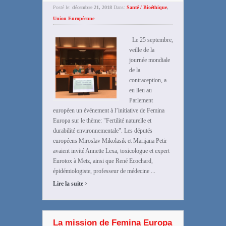
Posté le:
décembre 21, 2018
Dans:
Santé / Bioéthique
,
Union Européenne
Le 25 septembre,
veille de la
journée mondiale
de la
contraception, a
eu lieu au
Parlement
européen un événement à l’initiative de Femina
Europa sur le thème: "Fertilité naturelle et
durabilité environnementale". Les députés
européens Miroslav Mikolasik et Marijana Petir
avaient invité Annette Lexa, toxicologue et expert
Eurotox à Metz, ainsi que René Ecochard,
épidémiologiste, professeur de médecine ...
›
Lire la suite
La mission de Femina Europa