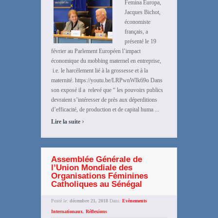
Femina Europa,
Jacques Bichot,
économiste
français, a
présenté le 19
février au Parlement Européen l’impact
économique du mobbing maternel en entreprise,
i.e. le harcèlement lié à la grossesse et à la
maternité. https://youtu.be/LRPwnWIk69o Dans
son exposé il a relevé que “ les pouvoirs publics
devraient s’intéresser de près aux déperditions
d’efficacité, de production et de capital huma ...
›
Lire la suite
Assemblée Générale de
l’Union Mondiale des
Organisations Féminines
Catholiques au Sénégal
Posté le:
décembre 21, 2018
Dans:
Evènements
Internationaux
,
Réflexions