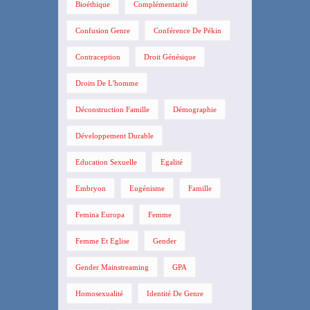
Bioéthique
Complémentarité
Confusion Genre
Conférence De Pékin
Contraception
Droit Génésique
Droits De L'homme
Déconstruction Famille
Démographie
Développement Durable
Education Sexuelle
Egalité
Embryon
Eugénisme
Famille
Femina Europa
Femme
Femme Et Eglise
Gender
Gender Mainstreaming
GPA
Homosexualité
Identité De Genre