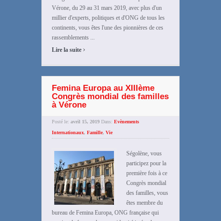
Vérone, du 29 au 31 mars 2019, avec plus d'un
millier d'experts, politiques et d'ONG de tous les
continents, vous êtes l'une des pionnières de ces
rassemblements ...
›
Lire la suite
Femina Europa au XIIIème
Congrès mondial des familles
à Vérone
Posté le:
avril 15, 2019
Dans:
Evènements
Internationaux
,
Famille
,
Vie
Ségolène, vous
participez pour la
première fois à ce
Congrès mondial
des familles, vous
êtes membre du
bureau de Femina Europa, ONG française qui