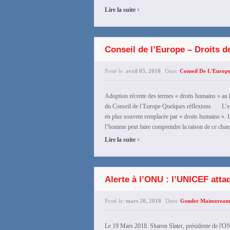
›
Lire la suite
Conseil de l’Europe – Droits 
Posté le:
avril 05, 2018
Dans:
Conseil De L'Europ
Adoption récente des termes « droits humains » au
du Conseil de l’Europe Quelques réflexions L’exp
en plus souvent remplacée par « droits humains ». Le
l’homme peut faire comprendre la raison de ce chang
›
Lire la suite
Alerte à l’ONU : l’UNICEF attaq
Posté le:
mars 20, 2018
Dans:
Gender Mainstream
Le 19 Mars 2018. Sharon Slater, présidente de l'O