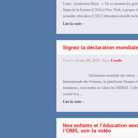
Unies : (traduction libre) « En ce moment les gou
Statut de la Femme (CSW) à New York, à propos d
sexuality education (CSE) l’éducation sexuelle incl
›
Lire la suite
Signez la déclaration mondial
Posté le:
février 09, 2018
Dans:
Famille
Déclaration mondiale des mères – Appel à
Internationale des Femmes, la plateforme Women o
fondateurs, veut mettre en valeur les MERES. Celles-c
société et p ...
›
Lire la suite
Nos enfants et l’éducation sexu
l’OMS, voir la vidéo