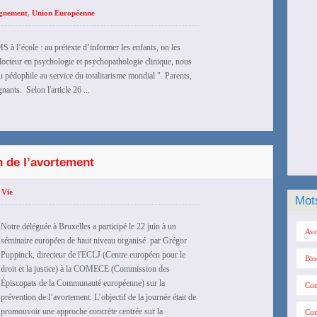
ignement
,
Union Européenne
 à l’école : au prétexte d’informer les enfants, on les
octeur en psychologie et psychopathologie clinique, nous
u pédophile au service du totalitarisme mondial ". Parents,
ants. Selon l'article 26 ...
n de l’avortement
,
Vie
Mot
Notre déléguée à Bruxelles a participé le 22 juin à un
Avo
séminaire européen de haut niveau organisé par Grégor
Puppinck, directeur de l'ECLJ (Centre européen pour le
Bio
droit et la justice) à la COMECE (Commission des
Épiscopats de la Communauté européenne) sur la
Con
prévention de l’avortement. L’objectif de la journée était de
promouvoir une approche concrète centrée sur la
Con