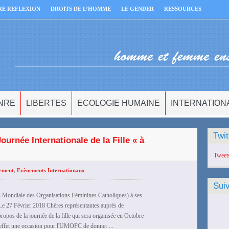
RE REFLEXION
DROITS DE L’HOMME
LE GENDER
RESSOURCES
NRE
LIBERTES
ECOLOGIE HUMAINE
INTERNATION
Twit
urnée Internationale de la Fille « à
Tweet
nement
,
Evènements Internationaux
Sui
Mondiale des Organisations Féminines Catholiques) à ses
Le 27 Février 2018 Chères représentantes auprès de
pos de la journée de la fille qui sera organisée en Octobre
effet une occasion pour l'UMOFC de donner ...