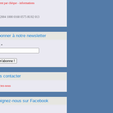
nt par chèque - informations
2004 1000 0168 0575 8U02 013
onner à notre newsletter
l
*
s contacter
ctez-nous
oignez-nous sur Facebook