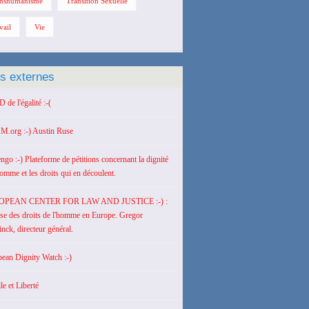
nshumanisme
Transition Sexuelle
vail
Vie
ns externes
de l'égalité :-(
M.org :-) Austin Ruse
engo :-) Plateforme de pétitions concernant la dignité
homme et les droits qui en découlent.
OPEAN CENTER FOR LAW AND JUSTICE :-) :
se des droits de l'homme en Europe. Gregor
nck, directeur général.
ean Dignity Watch :-)
le et Liberté