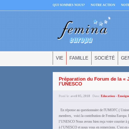
QUI SOMMES NOUS?
NOTRE ACTION
NOT
VIE
FAMILLE
SOCIÉTÉ
GE
Préparation du Forum de la « Jo
l’UNESCO
Posté le:
avril 05, 2018
Dans:
Education - Enseig
En réponse au questionnaire de l'UMOFC ( Union 
membres, voici la contribution de Femina Europa. 
l’UNESCO Nous avons bien reçu votre courrier à pro
à l’UNESCO et nous vous en remercions. C'est en 