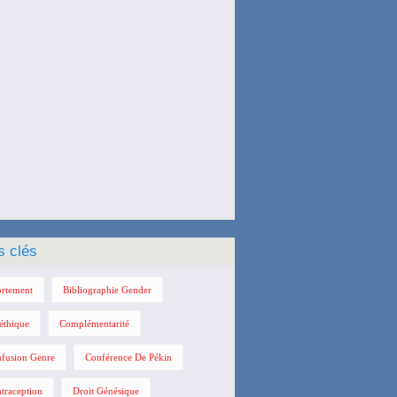
s clés
rtement
Bibliographie Gender
éthique
Complémentarité
fusion Genre
Conférence De Pékin
traception
Droit Génésique