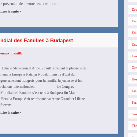
« prévention de l’avortement » et d’ide ...
›
Dro
Lire la suite
Dé
Edu
dial des Familles à Budapest
Eug
ionaux
,
Famille
Fe
Gen
Liliane Stevenson et Anne Girault remettent la plaquette de
Femina Europa à Katalyn Novak, ministre d'Etat du
Hom
gouvernement hongrois pour la famille, la jeunesse et les
relations internationales. Le Congrès
Lib
Mondial des Familles s’est tenu à Budapest fin Mai.
Femina Europa était représenté par Anne Girault et Liliane
Par
Stevens ...
›
Lire la suite
San
Thé