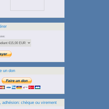
érer
ion:
e un don
, adhésion: chèque ou virement