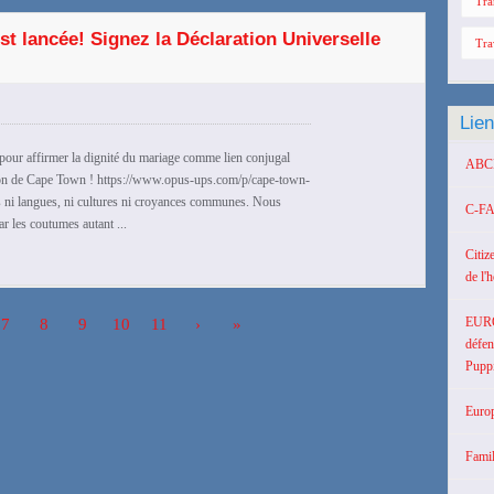
Tra
st lancée! Signez la Déclaration Universelle
Tra
Lie
ur affirmer la dignité du mariage comme lien conjugal
ABCD 
ion de Cape Town ! https://www.opus-ups.com/p/cape-town-
ns ni langues, ni cultures ni croyances communes. Nous
C-FA
ar les coutumes autant ...
Citiz
de l'
EUR
7
8
9
10
11
›
»
défen
Puppi
Europ
Famil