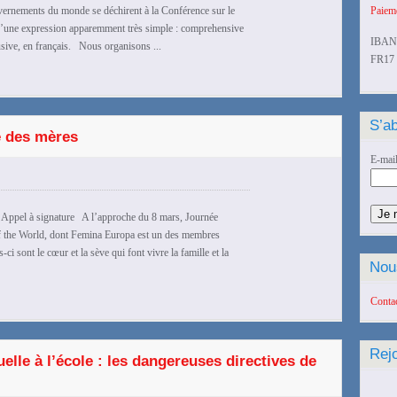
vernements du monde se déchirent à la Conférence sur le
Paieme
’une expression apparemment très simple : comprehensive
IBAN
usive, en français. Nous organisons ...
FR17 
S’ab
e des mères
E-mai
 signature A l’approche du 8 mars, Journée
f the World, dont Femina Europa est un des membres
i sont le cœur et la sève qui font vivre la famille et la
Nou
Conta
Rej
elle à l’école : les dangereuses directives de