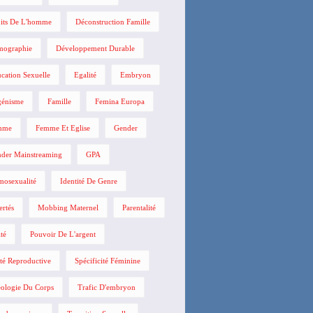
its De L'homme
Déconstruction Famille
mographie
Développement Durable
cation Sexuelle
Egalité
Embryon
énisme
Famille
Femina Europa
mme
Femme Et Eglise
Gender
der Mainstreaming
GPA
osexualité
Identité De Genre
ertés
Mobbing Maternel
Parentalité
ité
Pouvoir De L'argent
té Reproductive
Spécificité Féminine
ologie Du Corps
Trafic D'embryon