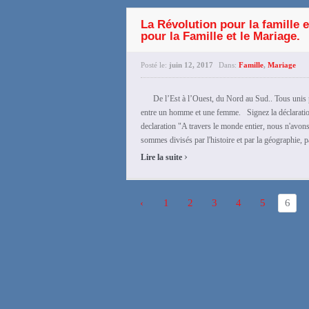
La Révolution pour la famille e
pour la Famille et le Mariage.
Posté le:
juin 12, 2017
Dans:
Famille
,
Mariage
De l’Est à l’Ouest, du Nord au Sud.. Tous unis po
entre un homme et une femme. Signez la déclarat
declaration "A travers le monde entier, nous n'avo
sommes divisés par l'histoire et par la géographie, p
›
Lire la suite
‹
1
2
3
4
5
6