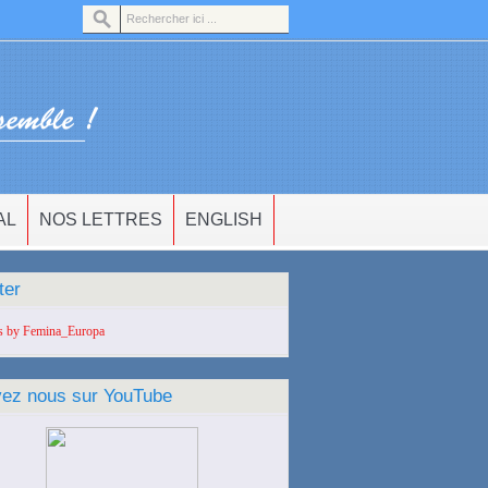
AL
NOS LETTRES
ENGLISH
ter
s by Femina_Europa
vez nous sur YouTube