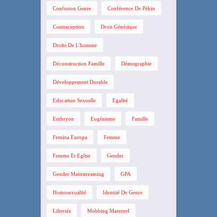
Confusion Genre
Conférence De Pékin
Contraception
Droit Génésique
Droits De L'homme
Déconstruction Famille
Démographie
Développement Durable
Education Sexuelle
Egalité
Embryon
Eugénisme
Famille
Femina Europa
Femme
Femme Et Eglise
Gender
Gender Mainstreaming
GPA
Homosexualité
Identité De Genre
Libertés
Mobbing Maternel