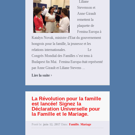
Liliane
Stevenson et
Anne Girault
remettent la
plaquette de
Femina Europa à
Katalyn Novak, ministre d'Etat du gouvernement
hongrois pour la famille, la jeunesse et les
relations internationales. Le
Congrès Mondial des Familles s’est tenu à
Budapest fin Mai. Femina Europa était représenté
par Anne Girault et Liliane Stevens ...
›
Lire la suite
La Révolution pour la famille
est lancée! Signez la
Déclaration Universelle pour
la Famille et le Mariage.
Posté le:
juin 12, 2017
Dans:
Famille
,
Mariage