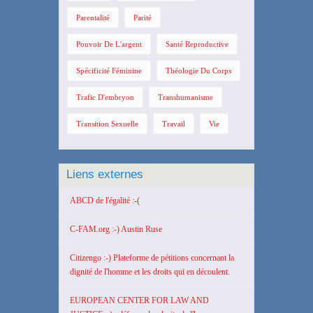
Parentalité
Parité
Pouvoir De L'argent
Santé Reproductive
Spécificité Féminine
Théologie Du Corps
Trafic D'embryon
Transhumanisme
Transition Sexuelle
Travail
Vie
Liens externes
ABCD de l'égalité :-(
C-FAM.org :-) Austin Ruse
Citizengo :-) Plateforme de pétitions concernant la
dignité de l'homme et les droits qui en découlent.
EUROPEAN CENTER FOR LAW AND