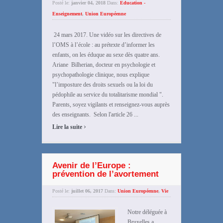
Posté le:
janvier 04, 2018
Dans:
Education -
Enseignement
,
Union Européenne
24 mars 2017. Une vidéo sur les directives de
l’OMS à l’école : au prétexte d’informer les
enfants, on les éduque au sexe dès quatre ans.
Ariane Bilherian, docteur en psychologie et
psychopathologie clinique, nous explique
"l’imposture des droits sexuels ou la loi du
pédophile au service du totalitarisme mondial ".
Parents, soyez vigilants et renseignez-vous auprès
des enseignants. Selon l'article 26 ...
›
Lire la suite
Avenir de l’Europe :
prévention de l’avortement
Posté le:
juillet 06, 2017
Dans:
Union Européenne
,
Vie
Notre déléguée à
Bruxelles a