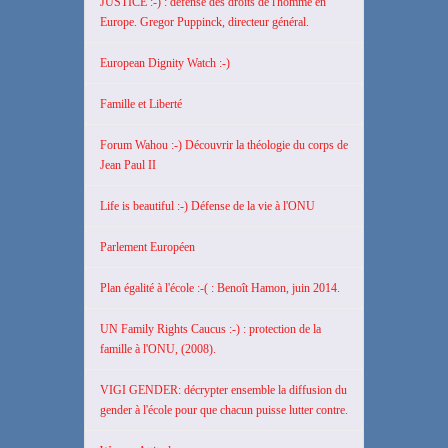
JUSTICE :-) : défense des droits de l'homme en
Europe. Gregor Puppinck, directeur général.
European Dignity Watch :-)
Famille et Liberté
Forum Wahou :-) Découvrir la théologie du corps de
Jean Paul II
Life is beautiful :-) Défense de la vie à l'ONU
Parlement Européen
Plan égalité à l'école :-( : Benoît Hamon, juin 2014.
UN Family Rights Caucus :-) : protection de la
famille à l'ONU, (2008).
VIGI GENDER: décrypter ensemble la diffusion du
gender à l'école pour que chacun puisse lutter contre.