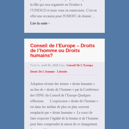
la fille qui sera organisée en Octobre à
l’UNESCO et nous vous en remercions. C'est en
effet une occasion pour l'UMOFC de donner ...
›
Lire la suite
Conseil de l’Europe – Droits
de l’homme ou Droits
humains?
Posté le:
avril 05, 2018
Dans:
Conseil De L'Europe
,
Droits De L'homme - Libertés
Adoption récente des termes « droits humains »
au lieu de « droits de l’homme » par la Conférence
des OING du Conseil de l’Europe Quelques
réflexions L’expression « droits de l’homme »
est dans les médias de plus en plus souvent
remplacée par « droits humains ». Le souci de
faire respecter l’égalité de la femme et de l’homme
peut faire comprendre la raison de ce changement