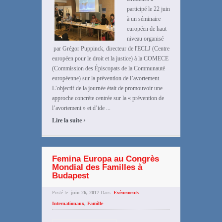
participé le 22 juin
à un séminaire
européen de haut
niveau organisé
par Grégor Puppinck, directeur de l'ECLJ (Centre
européen pour le droit et la justice) à la COMECE
(Commission des Épiscopats de la Communauté
européenne) sur la prévention de l’avortement.
L’objectif de la journée était de promouvoir une
approche concrète centrée sur la « prévention de
l’avortement » et d’ide ...
›
Lire la suite
Femina Europa au Congrès
Mondial des Familles à
Budapest
Posté le:
juin 26, 2017
Dans:
Evènements
Internationaux
,
Famille