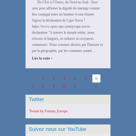
De l’Est à l’Ouest, du Nord au Sud.. Tous
unis pour affirmer la dignité du mariage comme
lien conjugal entre un homme et une femme.
Signez la déclaration de Cape Town !
https://www.opus-ups.com/p/cape-town-
declaration "A travers le monde entier, nous
n'avons ni langues, ni cultures ni croyances
communes. Nous sommes divisés par l'histoire et
par la géographie, par les coutumes autant ...
›
Lire la suite
‹
1
2
3
4
5
6
7
8
9
10
11
›
»
Twitter
Tweets by Femina_Europa
Suivez nous sur YouTube