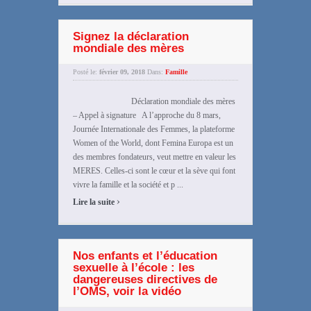
Signez la déclaration
mondiale des mères
Posté le:
février 09, 2018
Dans:
Famille
Déclaration mondiale des mères
– Appel à signature A l’approche du 8 mars,
Journée Internationale des Femmes, la plateforme
Women of the World, dont Femina Europa est un
des membres fondateurs, veut mettre en valeur les
MERES. Celles-ci sont le cœur et la sève qui font
vivre la famille et la société et p ...
›
Lire la suite
Nos enfants et l’éducation
sexuelle à l’école : les
dangereuses directives de
l’OMS, voir la vidéo