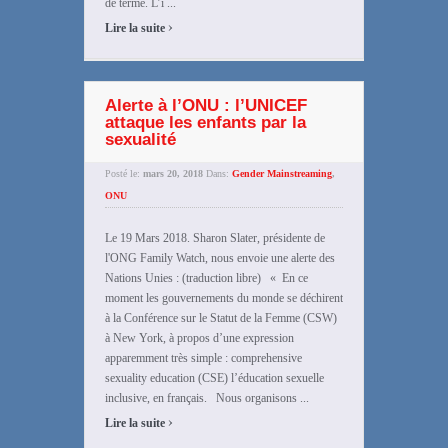
de terme. L’i ...
›
Lire la suite
Alerte à l’ONU : l’UNICEF
attaque les enfants par la
sexualité
Posté le:
mars 20, 2018
Dans:
Gender Mainstreaming
,
ONU
Le 19 Mars 2018. Sharon Slater, présidente de
l'ONG Family Watch, nous envoie une alerte des
Nations Unies : (traduction libre) « En ce
moment les gouvernements du monde se déchirent
à la Conférence sur le Statut de la Femme (CSW)
à New York, à propos d’une expression
apparemment très simple : comprehensive
sexuality education (CSE) l’éducation sexuelle
inclusive, en français. Nous organisons ...
›
Lire la suite