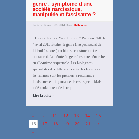
genre : symptôme d’une
société narcissique,
manipulée et fascisante ?
Posté le:
février 22, 2014
Dans:
Réflexions
Tribune libre de Yann Carrière* Paru sur NdF le
4 avril 2013 Étudier le genre (l’aspect social de
l’identité sexuée) ou bien sa construction (le
domaine de la théorie du genre) est une démarche
en elle-même respectable. Les biologistes
spécialistes des différences entre les hommes et
les femmes sont les premiers à reconnaître
l’existence et l’importance de ces aspects. Mais,
indépendamment de la resp ...
›
Lire la suite
«
‹
11
12
13
14
15
16
17
18
19
20
21
›
»