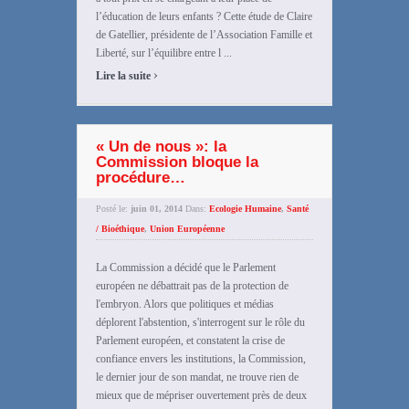
l’éducation de leurs enfants ? Cette étude de Claire
de Gatellier, présidente de l’Association Famille et
Liberté, sur l’équilibre entre l ...
›
Lire la suite
« Un de nous »: la
Commission bloque la
procédure…
Posté le:
juin 01, 2014
Dans:
Ecologie Humaine
,
Santé
/ Bioéthique
,
Union Européenne
La Commission a décidé que le Parlement
européen ne débattrait pas de la protection de
l'embryon. Alors que politiques et médias
déplorent l'abstention, s'interrogent sur le rôle du
Parlement européen, et constatent la crise de
confiance envers les institutions, la Commission,
le dernier jour de son mandat, ne trouve rien de
mieux que de mépriser ouvertement près de deux