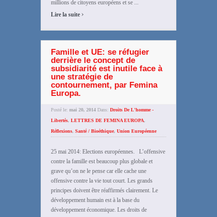
millions de citoyens européens et se ...
›
Lire la suite
Famille et UE: se réfugier
derrière le concept de
subsidiarité est inutile face à
une stratégie de
contournement, par Femina
Europa.
Posté le:
mai 20, 2014
Dans:
Droits De L'homme -
Libertés
,
LETTRES DE FEMINA EUROPA
,
Réflexions
,
Santé / Bioéthique
,
Union Européenne
25 mai 2014: Elections européennes. L’offensive
contre la famille est beaucoup plus globale et
grave qu’on ne le pense car elle cache une
offensive contre la vie tout court. Les grands
principes doivent être réaffirmés clairement. Le
développement humain est à la base du
développement économique. Les droits de