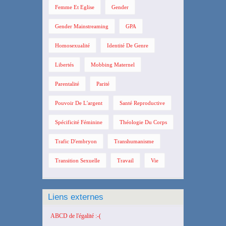
Femme Et Eglise
Gender
Gender Mainstreaming
GPA
Homosexualité
Identité De Genre
Libertés
Mobbing Maternel
Parentalité
Parité
Pouvoir De L'argent
Santé Reproductive
Spécificité Féminine
Théologie Du Corps
Trafic D'embryon
Transhumanisme
Transition Sexuelle
Travail
Vie
Liens externes
ABCD de l'égalité :-(