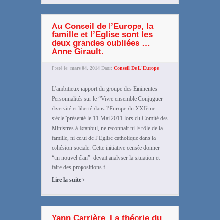
Au Conseil de l’Europe, la
famille et l’Eglise sont les
deux grandes oubliées …
Anne Girault.
Posté le:
mars 04, 2014
Dans:
Conseil De L'Europe
L’ambitieux rapport du groupe des Eminentes
Personnalités sur le “Vivre ensemble Conjuguer
diversité et liberté dans l’Europe du XXIème
siècle”présenté le 11 Mai 2011 lors du Comité des
Ministres à Istanbul, ne reconnait ni le rôle de la
famille, ni celui de l’Eglise catholique dans la
cohésion sociale. Cette initiative censée donner
“un nouvel élan” devait analyser la situation et
faire des propositions f ...
›
Lire la suite
Yann Carrière. La théorie du