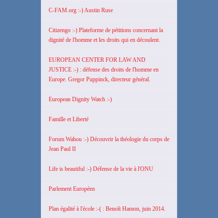
C-FAM.org :-) Austin Ruse
Citizengo :-) Plateforme de pétitions concernant la
dignité de l'homme et les droits qui en découlent.
EUROPEAN CENTER FOR LAW AND
JUSTICE :-) : défense des droits de l'homme en
Europe. Gregor Puppinck, directeur général.
European Dignity Watch :-)
Famille et Liberté
Forum Wahou :-) Découvrir la théologie du corps de
Jean Paul II
Life is beautiful :-) Défense de la vie à l'ONU
Parlement Européen
Plan égalité à l'école :-( : Benoît Hamon, juin 2014.