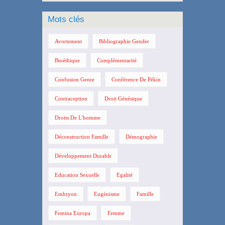
Mots clés
Avortement
Bibliographie Gender
Bioéthique
Complémentarité
Confusion Genre
Conférence De Pékin
Contraception
Droit Génésique
Droits De L'homme
Déconstruction Famille
Démographie
Développement Durable
Education Sexuelle
Egalité
Embryon
Eugénisme
Famille
Femina Europa
Femme