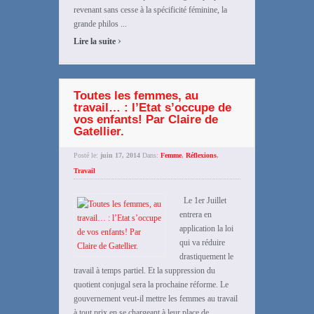
revenant sans cesse à la spécificité féminine, la
grande philos ...
›
Lire la suite
Toutes les femmes, au
travail… : l’Etat s’occupe de
vos enfants! Par Claire de
Gatellier.
Posté le:
juin 17, 2014
Dans:
Femme
,
Réflexions
,
Travail
Le 1er Juillet
entrera en
application la loi
qui va réduire
drastiquement le
travail à temps partiel. Et la suppression du
quotient conjugal sera la prochaine réforme. Le
gouvernement veut-il mettre les femmes au travail
à tout prix en se chargeant à leur place de