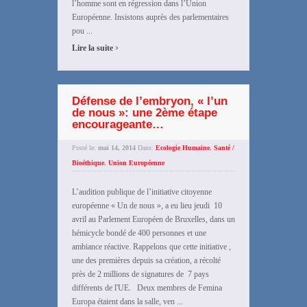
l’homme sont en régression dans l’Union
Européenne. Insistons auprès des parlementaires
pou ...
›
Lire la suite
Défense de l’embryon, « l’un
de nous »: une 2ème étape
encourageante…
Posté le:
mai 14, 2014
Dans:
Ecologie Humaine
,
Santé /
Bioéthique
,
Union Européenne
L’audition publique de l’initiative citoyenne
européenne « Un de nous », a eu lieu jeudi 10
avril au Parlement Européen de Bruxelles, dans un
hémicycle bondé de 400 personnes et une
ambiance réactive. Rappelons que cette initiative ,
une des premières depuis sa création, a récolté
près de 2 millions de signatures de 7 pays
différents de l'UE. Deux membres de Femina
Europa étaient dans la salle, ven ...