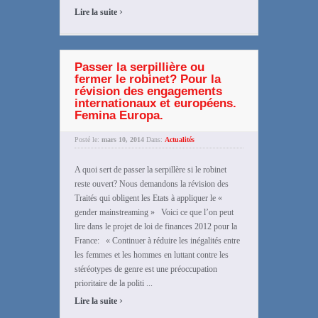
›
Lire la suite
Passer la serpillière ou
fermer le robinet? Pour la
révision des engagements
internationaux et européens.
Femina Europa.
Posté le:
mars 10, 2014
Dans:
Actualités
A quoi sert de passer la serpillère si le robinet
reste ouvert? Nous demandons la révision des
Traités qui obligent les Etats à appliquer le «
gender mainstreaming » Voici ce que l’on peut
lire dans le projet de loi de finances 2012 pour la
France: « Continuer à réduire les inégalités entre
les femmes et les hommes en luttant contre les
stéréotypes de genre est une préoccupation
prioritaire de la politi ...
›
Lire la suite