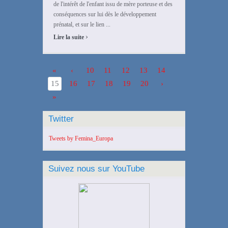
de l'intérêt de l'enfant issu de mère porteuse et des
conséquences sur lui dès le développement
prénatal, et sur le lien ...
›
Lire la suite
«
‹
10
11
12
13
14
15
16
17
18
19
20
›
»
Twitter
Tweets by Femina_Europa
Suivez nous sur YouTube