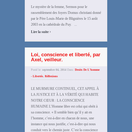
Le mystère de la femme, Sermon pour le
rassemblement des foyers Domus christiani donné
par le Père Louis-Marie de Blignières le 15 août
2003 en la cathédrale du Puy. ...
›
Lire la suite
Loi, conscience et liberté, par
Axel, veilleur.
Posté le:
septembre 04, 2014
Dans:
Droits De L'homme
- Libertés
,
Réflexions
LE MURMURE CONTINUEL, CET APPEL À
LA JUSTICE ET À LA VÉRITÉ QUI HABITE
NOTRE CŒUR : LA CONSCIENCE
HUMAINE L’Homme libre est celui qui obéit à
sa conscience. « Il semble bien qu’il y ait en
l’homme, c’est-à-dire en chacun de nous, une
instance qui nous justifie, c’est-à-dire qui nous
conduit vers le chemin juste. C’est la conscience