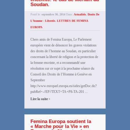
Soudan.
Posté le:
septembre 30, 2014
Dans:
Actualités
,
Droits De
L'homme - Libertés
,
LETTRES DE FEMINA
EUROPA
Chers amis de Femina Europa, Le Parlement
européen vient de dénoncer les graves violations
des droits de l’homme au Soudan, en particulier
concernant la liberté de religion et la protection de
la femme enceinte, et a recommandé une
résolution sur ce sujet à la prochaine séance du
Conseil des Droits de l’Homme à Genève en
Septembre
http://www.europarl.europa.eu/sides/getDoc.do?
pubRef=-//EP//TEXT+TA+P8-TA-201 ...
›
Lire la suite
Femina Europa soutient la
« Marche pour la Vie » en