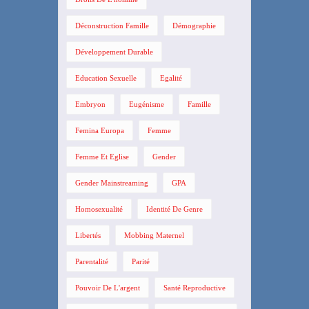
Déconstruction Famille
Démographie
Développement Durable
Education Sexuelle
Egalité
Embryon
Eugénisme
Famille
Femina Europa
Femme
Femme Et Eglise
Gender
Gender Mainstreaming
GPA
Homosexualité
Identité De Genre
Libertés
Mobbing Maternel
Parentalité
Parité
Pouvoir De L'argent
Santé Reproductive