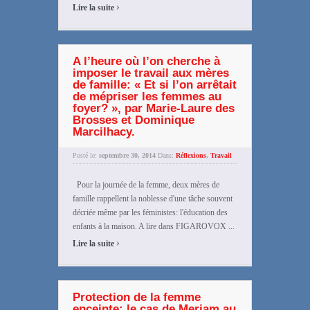
›
Lire la suite
A l’heure où l’on cherche à
imposer le travail aux mères
de famille: « Et si l’on arrêtait
de mépriser les femmes au
foyer? », par Marie-Laure des
Brosses et Dominique
Marcilhacy.
Posté le:
septembre 30, 2014
Dans:
Réflexions
,
Travail
Pour la journée de la femme, deux mères de
famille rappellent la noblesse d'une tâche souvent
décriée même par les féministes: l'éducation des
enfants à la maison. A lire dans FIGAROVOX ...
›
Lire la suite
Protection de la femme
enceinte: le cas de Meriam au