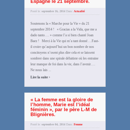
Espagne le 21 septembre.
Posté le:
septembre 16, 2014
Dans:
Actualité
Soutenons la « Marche pour la Vie » du 21
septembre 2014 ! « Gracias a la Vida, que me a
dado tanto…. » comme l’a si bien chanté Joan
Baez ! Merci à la Vie qui m’a tant donné….Faut-
il croire qu’aujourd’hui un bon nombre de nos
concitoyens n’osent plus dire cela et se laissent
sombrer dans une spirale défaitiste où les entraine
leur manque de foi dans la vie, dans l’avenir….
Ne nous lais ...
›
Lire la suite
« La femme est la gloire de
l’homme, Marie est l’idéal
féminin », par le père L-M de
Blignières.
Posté le:
septembre 04, 2014
Dans:
Femme