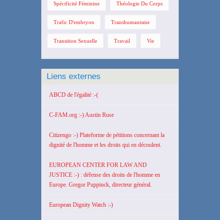
Spécificité Féminine
Théologie Du Corps
Trafic D'embryon
Transhumanisme
Transition Sexuelle
Travail
Vie
Liens externes
ABCD de l'égalité :-(
C-FAM.org :-) Austin Ruse
Citizengo :-) Plateforme de pétitions concernant la
dignité de l'homme et les droits qui en découlent.
EUROPEAN CENTER FOR LAW AND
JUSTICE :-) : défense des droits de l'homme en
Europe. Gregor Puppinck, directeur général.
European Dignity Watch :-)