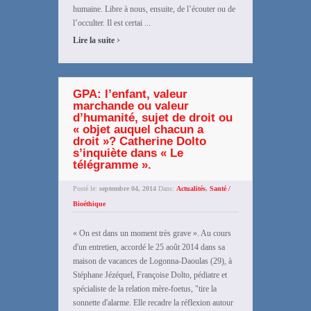
humaine. Libre à nous, ensuite, de l’écouter ou de
l’occulter. Il est certai ...
›
Lire la suite
GPA: l’enfant, valeur
marchande ou valeur
d’humanité, sujet de droit ou
« objet auquel chacun a
droit »? Catherine Dolto
s’inquiète dans « Le
télégramme ».
Posté le:
septembre 04, 2014
Dans:
Actualités
,
Santé /
Bioéthique
« On est dans un moment très grave ». Au cours
d'un entretien, accordé le 25 août 2014 dans sa
maison de vacances de Logonna-Daoulas (29), à
Stéphane Jézéquel, Françoise Dolto, pédiatre et
spécialiste de la relation mère-foetus, "tire la
sonnette d'alarme. Elle recadre la réflexion autour