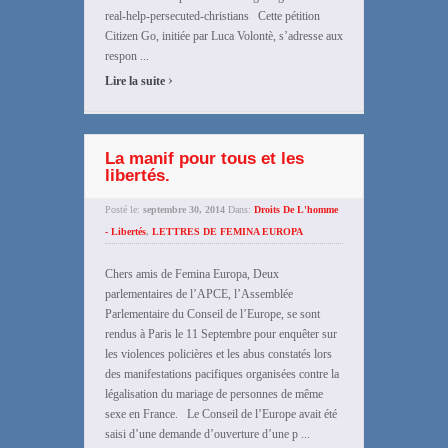
real-help-persecuted-christians Cette pétition
Citizen Go, initiée par Luca Volontè, s’adresse aux
respon ...
›
Lire la suite
La manif pour tous et les
libertés.
Posté le:
septembre 30, 2014
Dans:
Droits De L'homme
- Libertés
,
LETTRES DE FEMINA EUROPA
Chers amis de Femina Europa, Deux
parlementaires de l’APCE, l’Assemblée
Parlementaire du Conseil de l’Europe, se sont
rendus à Paris le 11 Septembre pour enquêter sur
les violences policières et les abus constatés lors
des manifestations pacifiques organisées contre la
légalisation du mariage de personnes de même
sexe en France. Le Conseil de l’Europe avait été
saisi d’une demande d’ouverture d’une p ...