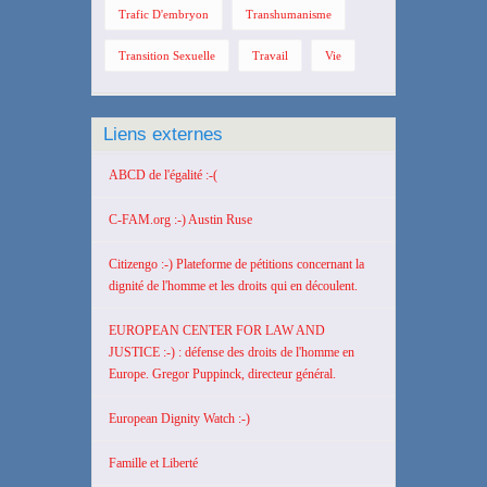
Trafic D'embryon
Transhumanisme
Transition Sexuelle
Travail
Vie
Liens externes
ABCD de l'égalité :-(
C-FAM.org :-) Austin Ruse
Citizengo :-) Plateforme de pétitions concernant la
dignité de l'homme et les droits qui en découlent.
EUROPEAN CENTER FOR LAW AND
JUSTICE :-) : défense des droits de l'homme en
Europe. Gregor Puppinck, directeur général.
European Dignity Watch :-)
Famille et Liberté