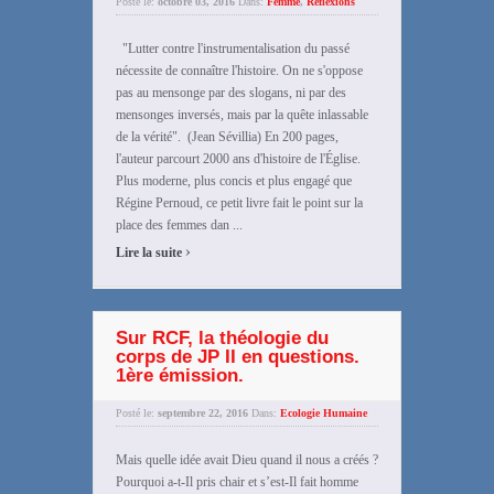
Posté le:
octobre 03, 2016
Dans:
Femme
,
Réflexions
"Lutter contre l'instrumentalisation du passé
nécessite de connaître l'histoire. On ne s'oppose
pas au mensonge par des slogans, ni par des
mensonges inversés, mais par la quête inlassable
de la vérité". (Jean Sévillia) En 200 pages,
l'auteur parcourt 2000 ans d'histoire de l'Église.
Plus moderne, plus concis et plus engagé que
Régine Pernoud, ce petit livre fait le point sur la
place des femmes dan ...
›
Lire la suite
Sur RCF, la théologie du
corps de JP II en questions.
1ère émission.
Posté le:
septembre 22, 2016
Dans:
Ecologie Humaine
Mais quelle idée avait Dieu quand il nous a créés ?
Pourquoi a-t-Il pris chair et s’est-Il fait homme