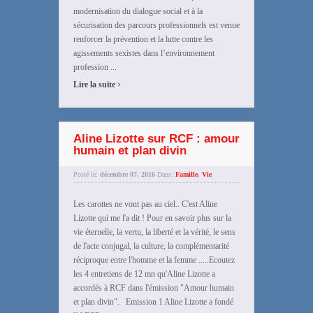
modernisation du dialogue social et à la
sécurisation des parcours professionnels est venue
renforcer la prévention et la lutte contre les
agissements sexistes dans l’environnement
profession ...
›
Lire la suite
Aline Lizotte sur RCF : amour
humain et plan divin
Posté le:
décembre 07, 2016
Dans:
Famille
,
Vie
Les carottes ne vont pas au ciel.. C'est Aline
Lizotte qui me l'a dit ! Pour en savoir plus sur la
vie éternelle, la vertu, la liberté et la vérité, le sens
de l'acte conjugal, la culture, la complémentarité
réciproque entre l'homme et la femme .....Ecoutez
les 4 entretiens de 12 mn qu'Aline Lizotte a
accordés à RCF dans l'émission "Amour humain
et plan divin". Emission 1 Aline Lizotte a fondé