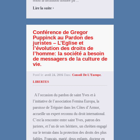
selon la définition donnée pa ...
›
Lire la suite
Conférence de Gregor
Puppinck au Pardon des
juristes – L’Eglise et
l’évolution des droits de
l’homme: la société a besoin
de messagers de la culture de
vie.
Posté le:
avril 24, 2016
Dans:
Conseil De L'Europe
,
LIBERTES
A l’occasion du pardon de saint Yves et à
l’initiative de l’association Femina Europa, la
paroisse de Tréguier dans les Côtes d’Armor,
accueille un expert reconnu du droit international.
C’est la rencontre entre saint Yves, patron des
juristes, et l’un de ses héritiers, un chrétien engagé
sur le terrain dans la protection des droits des plus
faibles. Français, marié, deux enfants, docteur en