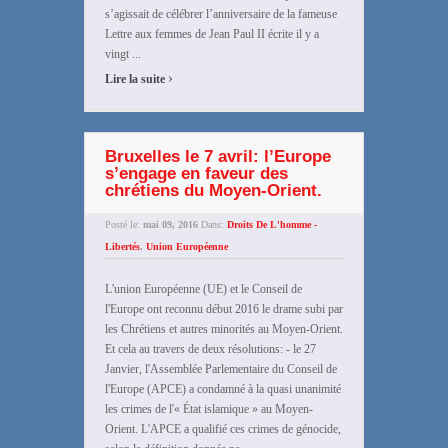
s’agissait de célébrer l’anniversaire de la fameuse
Lettre aux femmes de Jean Paul II écrite il y a
vingt ...
›
Lire la suite
Bruxelles le 7 avril: l’Europe
s’engage en faveur des
chrétiens du Moyen-Orient.
Posté le:
mai 09, 2016
Dans:
Droits De L'homme -
Libertés
,
Union Européenne
L'union Européenne (UE) et le Conseil de
l'Europe ont reconnu début 2016 le drame subi par
les Chrétiens et autres minorités au Moyen-Orient.
Et cela au travers de deux résolutions: - le 27
Janvier, l'Assemblée Parlementaire du Conseil de
l'Europe (APCE) a condamné à la quasi unanimité
les crimes de l'« État islamique » au Moyen-
Orient. L'APCE a qualifié ces crimes de génocide,