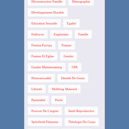
Déconstruction Famille
Démographie
Développement Durable
Education Sexuelle
Egalité
Embryon
Eugénisme
Famille
Femina Europa
Femme
Femme Et Eglise
Gender
Gender Mainstreaming
GPA
Homosexualité
Identité De Genre
Libertés
Mobbing Maternel
Parentalité
Parité
Pouvoir De L'argent
Santé Reproductive
Spécificité Féminine
Théologie Du Corps