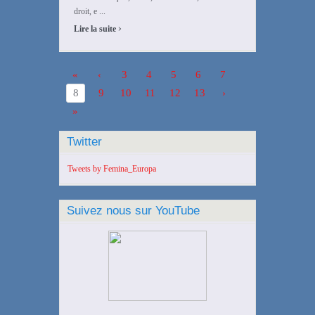
droit, e ...
›
Lire la suite
«
‹
3
4
5
6
7
8
9
10
11
12
13
›
»
Twitter
Tweets by Femina_Europa
Suivez nous sur YouTube