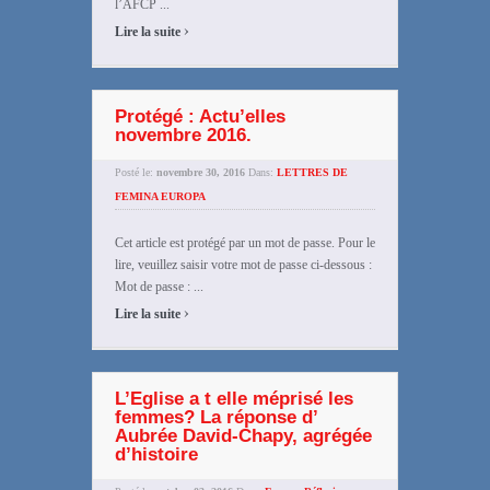
l’AFCP ...
›
Lire la suite
Protégé : Actu’elles
novembre 2016.
Posté le:
novembre 30, 2016
Dans:
LETTRES DE
FEMINA EUROPA
Cet article est protégé par un mot de passe. Pour le
lire, veuillez saisir votre mot de passe ci-dessous :
Mot de passe : ...
›
Lire la suite
L’Eglise a t elle méprisé les
femmes? La réponse d’
Aubrée David-Chapy, agrégée
d’histoire