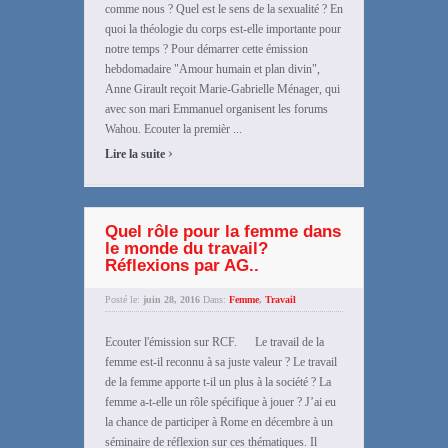
comme nous ? Quel est le sens de la sexualité ? En
quoi la théologie du corps est-elle importante pour
notre temps ? Pour démarrer cette émission
hebdomadaire "Amour humain et plan divin",
Anne Girault reçoit Marie-Gabrielle Ménager, qui
avec son mari Emmanuel organisent les forums
Wahou. Ecouter la premièr ...
›
Lire la suite
Quel rôle pour la femme dans
le monde du travail?
Réflexions par AG..
Posté le:
juin 28, 2016
Dans:
Femme
,
Travail
Ecouter l'émission sur RCF. Le travail de la
femme est-il reconnu à sa juste valeur ? Le travail
de la femme apporte t-il un plus à la société ? La
femme a-t-elle un rôle spécifique à jouer ? J’ai eu
la chance de participer à Rome en décembre à un
séminaire de réflexion sur ces thématiques. Il