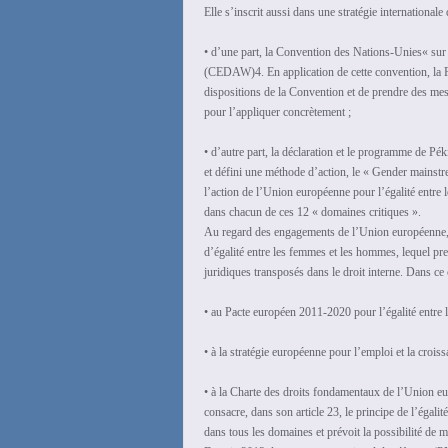
Elle s’inscrit aussi dans une stratégie international
• d’une part, la Convention des Nations-Unies« sur 
(CEDAW)4. En application de cette convention, la Fr
dispositions de la Convention et de prendre des me
pour l’appliquer concrètement ;
• d’autre part, la déclaration et le programme de Pé
et défini une méthode d’action, le « Gender mainstre
l’action de l’Union européenne pour l’égalité entre
dans chacun de ces 12 « domaines critiques ».
Au regard des engagements de l’Union européenne, la
d’égalité entre les femmes et les hommes, lequel pre
juridiques transposés dans le droit interne. Dans ce 
• au Pacte européen 2011-2020 pour l’égalité entre
• à la stratégie européenne pour l’emploi et la crois
• à la Charte des droits fondamentaux de l’Union e
consacre, dans son article 23, le principe de l’égal
dans tous les domaines et prévoit la possibilité de m