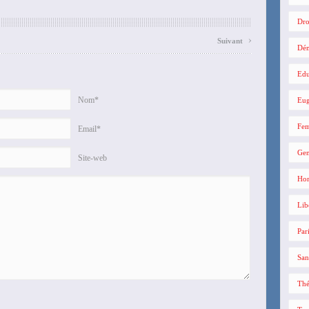
Dro
›
Suivant
Dé
Edu
Nom*
Eug
Fe
Email*
Gen
Site-web
Hom
Lib
Par
San
Thé