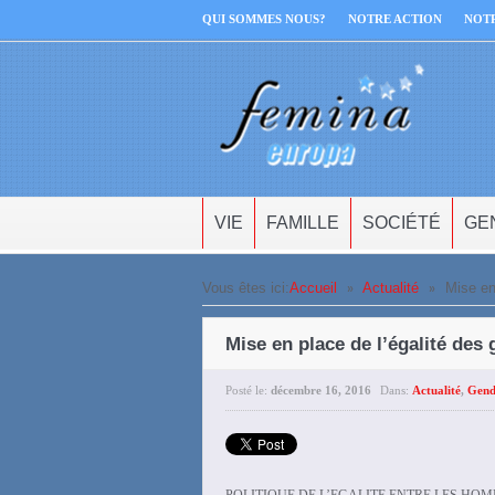
QUI SOMMES NOUS?
NOTRE ACTION
NOT
VIE
FAMILLE
SOCIÉTÉ
GE
»
»
Vous êtes ici:
Accueil
Actualité
Mise en
Mise en place de l’égalité des 
Posté le:
décembre 16, 2016
Dans:
Actualité
,
Gend