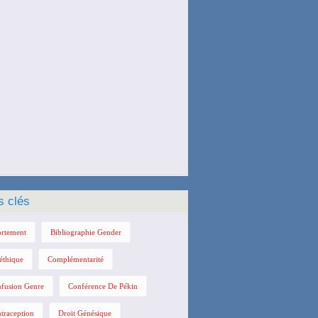
s clés
rtement
Bibliographie Gender
éthique
Complémentarité
fusion Genre
Conférence De Pékin
traception
Droit Génésique