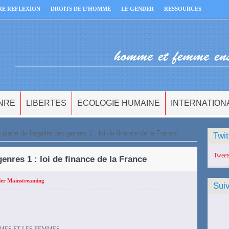
RE REFLEXION
DROITS DE L’HOMME
LE GENDER
RESSOURCES
NRE
LIBERTES
ECOLOGIE HUMAINE
INTERNATION
 place de l’égalité des genres 1 : loi de finance de la France
Twit
Tweet
genres 1 : loi de finance de la France
er Mainstreaming
Sui