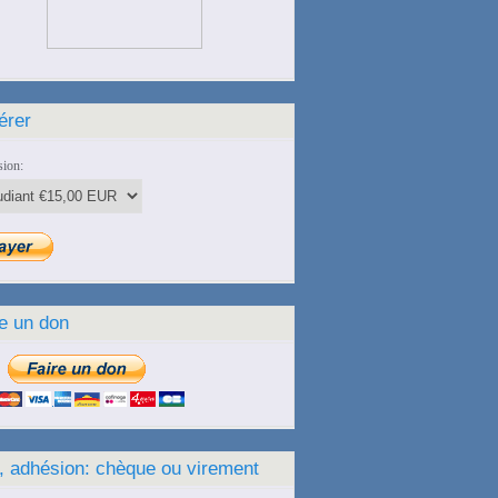
érer
ion:
e un don
, adhésion: chèque ou virement