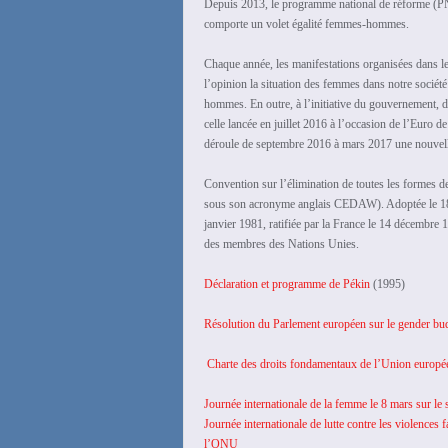
Depuis 2013, le programme national de réforme (PN
comporte un volet égalité femmes-hommes.
Chaque année, les manifestations organisées dans le
l’opinion la situation des femmes dans notre société 
hommes. En outre, à l’initiative du gouvernement, de
celle lancée en juillet 2016 à l’occasion de l’Euro d
déroule de septembre 2016 à mars 2017 une nouvel
Convention sur l’élimination de toutes les forme
sous son acronyme anglais CEDAW). Adoptée le 18 dé
janvier 1981, ratifiée par la France le 14 décembre 
des membres des Nations Unies.
Déclaration et programme de Pékin
(1995)
Résolution du Parlement européen sur le gender bu
Charte des droits fondamentaux de l’Union europé
Journée internationale de la femme le 8 mars sur le
Journée internationale de lutte contre les violences
l’ONU