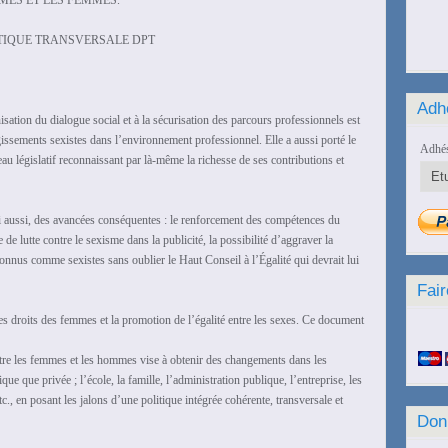
MES ET LES FEMMES.
ITIQUE TRANSVERSALE DPT
Adh
nisation du dialogue social et à la sécurisation des parcours professionnels est
agissements sexistes dans l’environnement professionnel. Elle a aussi porté le
Adhés
eau législatif reconnaissant par là-même la richesse de ses contributions et
lui aussi, des avancées conséquentes : le renforcement des compétences du
e lutte contre le sexisme dans la publicité, la possibilité d’aggraver la
onnus comme sexistes sans oublier le Haut Conseil à l’Égalité qui devrait lui
Fair
s droits des femmes et la promotion de l’égalité entre les sexes. Ce document
entre les femmes et les hommes vise à obtenir des changements dans les
ue que privée ; l’école, la famille, l’administration publique, l’entreprise, les
tc., en posant les jalons d’une politique intégrée cohérente, transversale et
Don