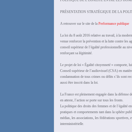
POLITIQUE DE L’EGALITE ENTRE LES HOM
PRÉSENTATION STRATÉGIQUE DE LA POL
A retrouver sur le site de la
Performance publique
La loi du 8 août 2016 relative au travail, à la moder
venue renforcer la prévention et la lutte contre les 
conseil supérieur de l’égalité professionnelle au niv
renforçant sa légitimité.
Le projet de loi « Égalité citoyenneté » comporte, 
Conseil supérieur de l’audiovisuel (CSA) en matière d
condamnation de tous crimes ou délits s’ils sont rec
aussi être inscrit dans la loi.
La France est pleinement engagée dans la défense de
en atteste, l’action se porte sur tous les fronts.
La politique des droits des femmes et de l’égalité 
pratiques et comportements tant dans la sphère publiq
médias, les associations, les fédérations sportives, e
interministérielle.