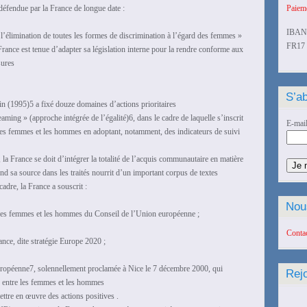
e défendue par la France de longue date :
Paieme
IBAN
l’élimination de toutes les formes de discrimination à l’égard des femmes »
FR17 
ance est tenue d’adapter sa législation interne pour la rendre conforme aux
sures
S’ab
kin (1995)5 a fixé douze domaines d’actions prioritaires
aming » (approche intégrée de l’égalité)6, dans le cadre de laquelle s’inscrit
E-mai
 les femmes et les hommes en adoptant, notamment, des indicateurs de suivi
 France se doit d’intégrer la totalité de l’acquis communautaire en matière
nd sa source dans les traités nourrit d’un important corpus de textes
cadre, la France a souscrit :
Nou
 les femmes et les hommes du Conseil de l’Union européenne ;
Conta
sance, dite stratégie Europe 2020 ;
uropéenne7, solennellement proclamée à Nice le 7 décembre 2000, qui
Rej
ité entre les femmes et les hommes
ettre en œuvre des actions positives .