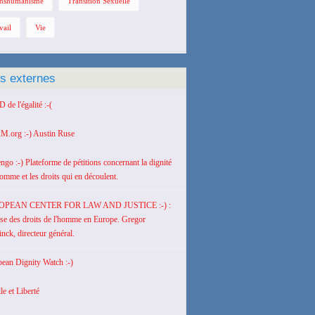
nshumanisme
Transition Sexuelle
vail
Vie
ns externes
de l'égalité :-(
M.org :-) Austin Ruse
engo :-) Plateforme de pétitions concernant la dignité
homme et les droits qui en découlent.
OPEAN CENTER FOR LAW AND JUSTICE :-) :
se des droits de l'homme en Europe. Gregor
nck, directeur général.
ean Dignity Watch :-)
le et Liberté