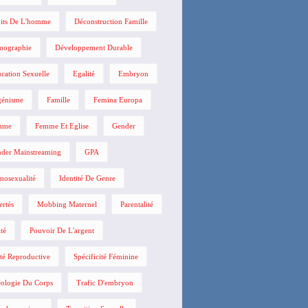
its De L'homme
Déconstruction Famille
mographie
Développement Durable
cation Sexuelle
Egalité
Embryon
énisme
Famille
Femina Europa
mme
Femme Et Eglise
Gender
der Mainstreaming
GPA
osexualité
Identité De Genre
ertés
Mobbing Maternel
Parentalité
ité
Pouvoir De L'argent
té Reproductive
Spécificité Féminine
ologie Du Corps
Trafic D'embryon