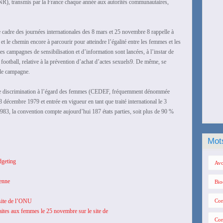
R), transmis par la France chaque année aux autorités communautaires,
 cadre des journées internationales des 8 mars et 25 novembre 8 rappelle à
et le chemin encore à parcourir pour atteindre l’égalité entre les femmes et les
s campagnes de sensibilisation et d’information sont lancées, à l’instar de
e football, relative à la prévention d’achat d’actes sexuels9. De même, se
le campagne.
s de discrimination à l’égard des femmes (CEDEF, fréquemment dénommée
cembre 1979 et entrée en vigueur en tant que traité international le 3
1983, la convention compte aujourd’hui 187 états parties, soit plus de 90 %
Mot
dgeting
Avo
enne
Bio
 site de l’ONU
Con
 faites aux femmes le 25 novembre sur le site de
Con