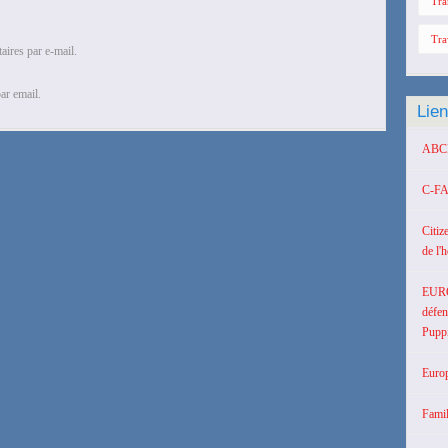
Tra
Tra
ires par e-mail.
ar email.
Lie
ABCD 
C-FA
Citiz
de l'
EUR
défen
Puppi
Europ
Famil