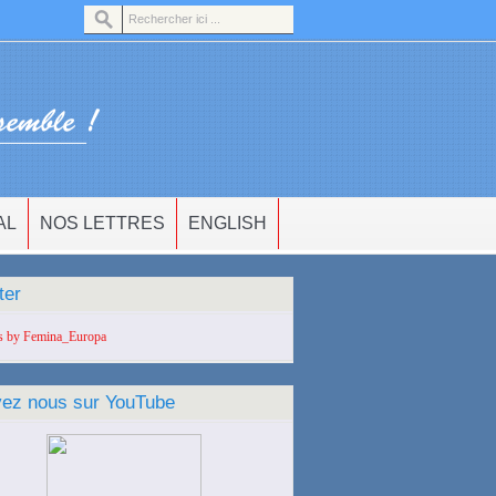
AL
NOS LETTRES
ENGLISH
ter
s by Femina_Europa
vez nous sur YouTube