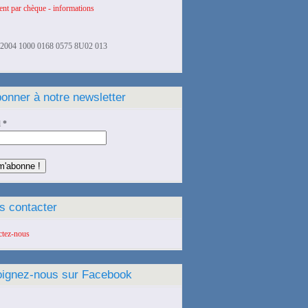
nt par chèque - informations
2004 1000 0168 0575 8U02 013
onner à notre newsletter
l
*
s contacter
ctez-nous
oignez-nous sur Facebook