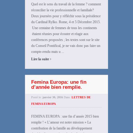
Quel est le sens du travail de la femme ? comment
réconcilier la vie professionnelle et familiale?
Deux journées pour y réfléchir sous la présidence
du Cardinal Rylko. Rome, 4 et 5 Décembre 2015.
Une centaine de femmes de tous les continents
étaient réunies pour écouter et réagir aux
conférences proposées ; les textes sont sur le site
du Conseil Pontifical, je ne vais donc pas faire un
compte-rendu mais u ...
›
Lire la suite
Femina Europa: une fin
d’année bien remplie.
Posté le:
janvier 30, 2016
Dans:
LETTRES DE
FEMINA EUROPA
FEMINA EUROPA : une fin d’année 2015 bien
remplie ! « L’amour est notre mission » La
contribution de la famille au développement