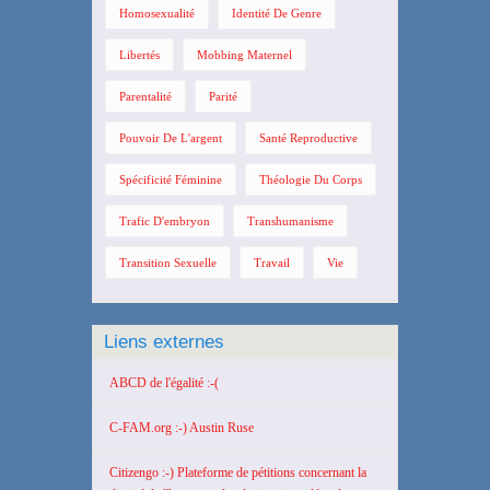
Homosexualité
Identité De Genre
Libertés
Mobbing Maternel
Parentalité
Parité
Pouvoir De L'argent
Santé Reproductive
Spécificité Féminine
Théologie Du Corps
Trafic D'embryon
Transhumanisme
Transition Sexuelle
Travail
Vie
Liens externes
ABCD de l'égalité :-(
C-FAM.org :-) Austin Ruse
Citizengo :-) Plateforme de pétitions concernant la