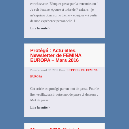
enrichissante. Eduquer passe par la transmission "
Je suis femme, épouse et mère de 7 enfants : je
m’exprime donc sur le thème « éduquer » à partir
de mon expérience personnelle. J ...
›
Lire la suite
Protégé : Actu’elles.
Newsletter de FEMINA
EUROPA – Mars 2016
Posté le:
avril 02, 2016
Dans:
LETTRES DE FEMINA
EUROPA
Cet article est protégé par un mot de passe. Pour le
lire, veuillez saisir votre mot de passe ci-dessous :
Mot de passe : ...
›
Lire la suite