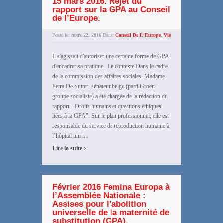
15 mars 2016. Rejet du
rapport sur la GPA au Conseil
de l’Europe.
Posté le:
mars 22, 2016
Dans:
Conseil De L'Europe
,
Vie
Il s'agissait d'autoriser une certaine forme de GPA,
d'encadrer sa pratique. Le contexte Dans le cadre
de la commission des affaires sociales, Madame
Petra De Sutter, sénateur belge (parti Groen-
groupe socialiste) a été chargée de la rédaction du
rapport, "Droits humains et questions éthiques
liées à la GPA". Sur le plan professionnel, elle est
responsable du service de reproduction humaine à
l’hôpital uni ...
›
Lire la suite
Février 2016 Femina Europa à
l’Assemblée Nationale :
Assises pour l’abolition
universelle de la maternité de
substitution (GPA).