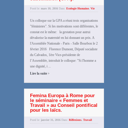
Posté le:
mars 10, 2016
Dans:
Ecologie Humaine
,
Vie
Un colloque sur la GPA a réuni trois organisations
"féministes". Si les motivations sont différentes, le
constat est le même: la gestation pour autrui
dévalorise la maternité en lui donnant un prix. A
l'Assemblée Nationale - Paris - Salle Bourbon le 2
février 2016 Florence Dumont, Député socialiste
du Calvados, 1ère Vice-présidente de
l’Assemblée, introduit le colloque: "Si l'homme a
une dignité, i ...
›
Lire la suite
Femina Europa à Rome pour
le séminaire « Femmes et
Travail » au Conseil pontifical
pour les laïcs.
Posté le:
janvier 31, 2016
Dans:
Réflexions
,
Travail