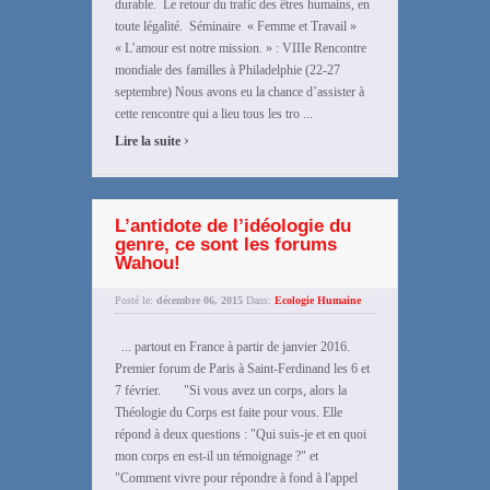
durable. Le retour du trafic des êtres humains, en
toute légalité. Séminaire « Femme et Travail »
« L’amour est notre mission. » : VIIIe Rencontre
mondiale des familles à Philadelphie (22-27
septembre) Nous avons eu la chance d’assister à
cette rencontre qui a lieu tous les tro ...
›
Lire la suite
L’antidote de l’idéologie du
genre, ce sont les forums
Wahou!
Posté le:
décembre 06, 2015
Dans:
Ecologie Humaine
... partout en France à partir de janvier 2016.
Premier forum de Paris à Saint-Ferdinand les 6 et
7 février. "Si vous avez un corps, alors la
Théologie du Corps est faite pour vous. Elle
répond à deux questions : "Qui suis-je et en quoi
mon corps en est-il un témoignage ?" et
"Comment vivre pour répondre à fond à l'appel