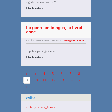
signifié par mon corps ?"" ...
›
Lire la suite
Le genre en images, le livret
choc…
Posté le:
décembre 06, 2015
Dans:
Idéologie Du Genre
... publié par VigiGender ...
›
Lire la suite
«
‹
4
5
6
7
8
9
10
11
12
13
14
›
»
Twitter
Tweets by Femina_Europa