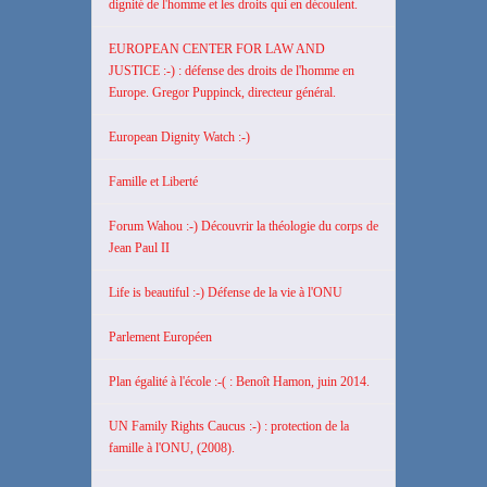
dignité de l'homme et les droits qui en découlent.
EUROPEAN CENTER FOR LAW AND
JUSTICE :-) : défense des droits de l'homme en
Europe. Gregor Puppinck, directeur général.
European Dignity Watch :-)
Famille et Liberté
Forum Wahou :-) Découvrir la théologie du corps de
Jean Paul II
Life is beautiful :-) Défense de la vie à l'ONU
Parlement Européen
Plan égalité à l'école :-( : Benoît Hamon, juin 2014.
UN Family Rights Caucus :-) : protection de la
famille à l'ONU, (2008).