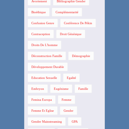
Avortement
Bibliographie Gender
Bioéthique
Complémentarité
Confusion Genre
Conférence De Pékin
Contraception
Droit Génésique
Droits De L'homme
Déconstruction Famille
Démographie
Développement Durable
Education Sexuelle
Egalité
Embryon
Eugénisme
Famille
Femina Europa
Femme
Femme Et Eglise
Gender
Gender Mainstreaming
GPA