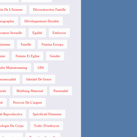
its De L'homme
Déconstruction Famille
mographie
Développement Durable
cation Sexuelle
Egalité
Embryon
énisme
Famille
Femina Europa
mme
Femme Et Eglise
Gender
der Mainstreaming
GPA
osexualité
Identité De Genre
ertés
Mobbing Maternel
Parentalité
ité
Pouvoir De L'argent
té Reproductive
Spécificité Féminine
ologie Du Corps
Trafic D'embryon