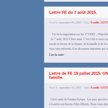
Lettre FE du 7 août 2015.
Posté le:
septembre 03, 2015
Dans:
Famille
,
LETT
Fin de la négociation sur les 17 ODD... Objectifs
Le 7 août, 2015 Chers amis, C’est l’été et nous es
travail en faveur de la femme, de la famille et de la
vous tenir informés d’un document important qui vie
›
Lire la suite
Lettre de FE 19 juillet 2015. 
famille.
Posté le:
septembre 03, 2015
Dans:
Famille
,
LETT
Chers amis de Femina Europa Les pays qui ont voté 
à Genève ont besoin d’être félicités. Nous vous de