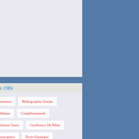
s clés
rtement
Bibliographie Gender
éthique
Complémentarité
fusion Genre
Conférence De Pékin
traception
Droit Génésique