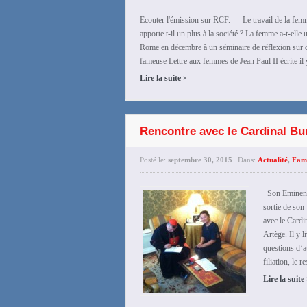
Ecouter l'émission sur RCF. Le travail de la femme 
apporte t-il un plus à la société ? La femme a-t-elle 
Rome en décembre à un séminaire de réflexion sur ces
fameuse Lettre aux femmes de Jean Paul II écrite il y
›
Lire la suite
Rencontre avec le Cardinal Bu
Posté le:
septembre 30, 2015
Dans:
Actualité
,
Fami
Son Eminence
sortie de son
avec le Cardi
Artège. Il y l
questions d’au
filiation, le 
Lire la suite