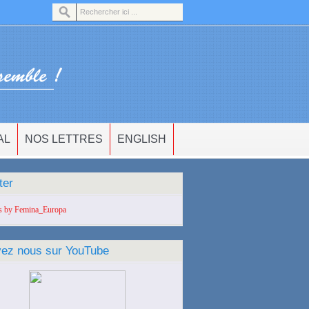
AL
NOS LETTRES
ENGLISH
ter
s by Femina_Europa
vez nous sur YouTube