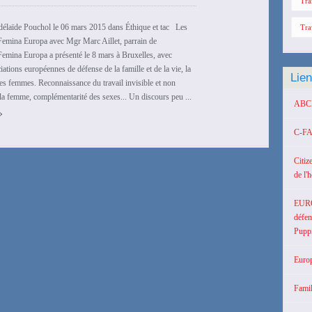
Tra
délaïde Pouchol le 06 mars 2015 dans Éthique et tac Les
Tra
emina Europa avec Mgr Marc Aillet, parrain de
 Femina Europa a présenté le 8 mars à Bruxelles, avec
iations européennes de défense de la famille et de la vie, la
Lie
es femmes. Reconnaissance du travail invisible et non
a femme, complémentarité des sexes... Un discours peu ...
ABCD 
›
C-FA
Citiz
de l'
EUR
défen
Puppi
Europ
Famil