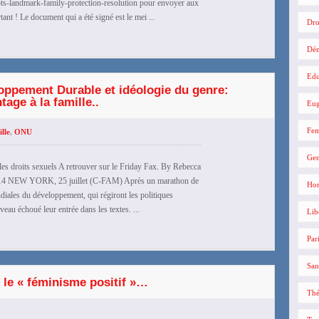
pts-landmark-family-protection-resolution pour envoyer aux
ant ! Le document qui a été signé est le mei ...
Dro
Dé
Edu
eloppement Durable et idéologie du genre:
age à la famille..
Eug
Fe
lle
,
ONU
Gen
es droits sexuels A retrouver sur le Friday Fax. By Rebecca
 2014 NEW YORK, 25 juillet (C-FAM) Après un marathon de
Hom
diales du développement, qui régiront les politiques
eau échoué leur entrée dans les textes. ...
Lib
Par
San
 le « féminisme positif »…
Thé