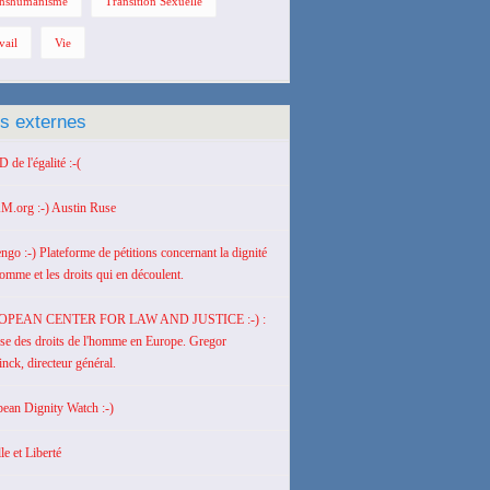
nshumanisme
Transition Sexuelle
vail
Vie
ns externes
de l'égalité :-(
M.org :-) Austin Ruse
engo :-) Plateforme de pétitions concernant la dignité
homme et les droits qui en découlent.
OPEAN CENTER FOR LAW AND JUSTICE :-) :
se des droits de l'homme en Europe. Gregor
nck, directeur général.
ean Dignity Watch :-)
le et Liberté