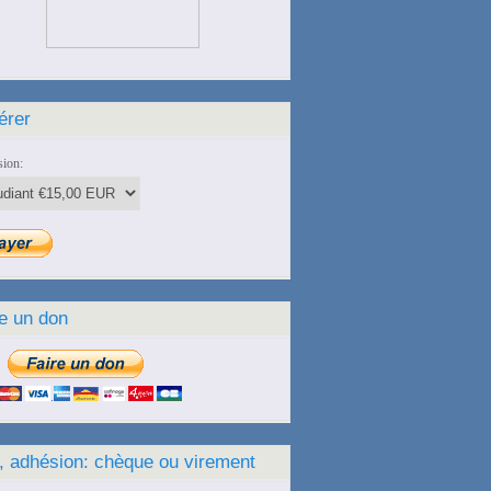
érer
ion:
e un don
, adhésion: chèque ou virement