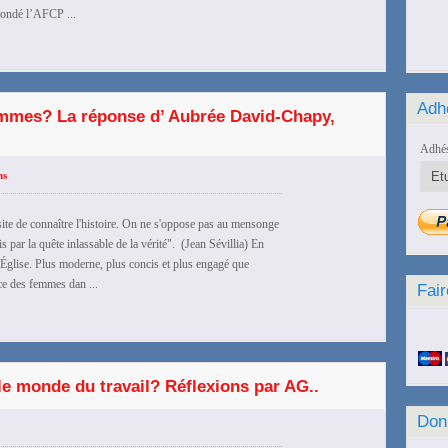
fondé l’AFCP ...
Adh
 femmes? La réponse d’ Aubrée David-Chapy,
Adhés
ns
site de connaître l'histoire. On ne s'oppose pas au mensonge
 par la quête inlassable de la vérité". (Jean Sévillia) En
l'Église. Plus moderne, plus concis et plus engagé que
ace des femmes dan ...
Fair
le monde du travail? Réflexions par AG..
Don