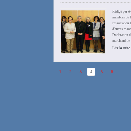
Rédigé par A
membres de F
l'association
d'autres assoc
Déclaration d
marchand de l
Lire la suite
1
2
3
4
5
6