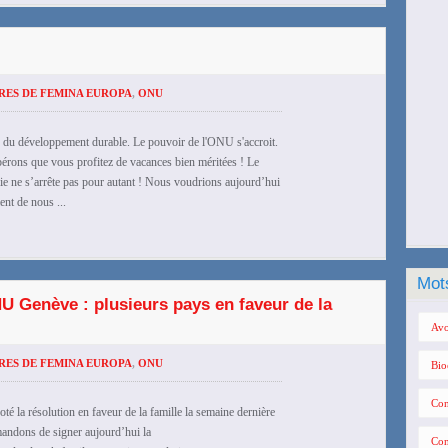
RES DE FEMINA EUROPA
,
ONU
 du développement durable. Le pouvoir de l'ONU s'accroit.
pérons que vous profitez de vacances bien méritées ! Le
 vie ne s’arrête pas pour autant ! Nous voudrions aujourd’hui
nt de nous ...
Mot
ONU Genève : plusieurs pays en faveur de la
Avo
RES DE FEMINA EUROPA
,
ONU
Bio
Con
la résolution en faveur de la famille la semaine dernière
mandons de signer aujourd’hui la
Con