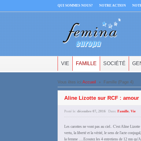
QUI SOMMES NOUS?
NOTRE ACTION
NOT
VIE
FAMILLE
SOCIÉTÉ
GE
»
Vous êtes ici:
Accueil
Famille
(Page 4)
Aline Lizotte sur RCF : amour 
Posté le:
décembre 07, 2016
Dans:
Famille
,
Vie
Les carottes ne vont pas au ciel.. C'est Aline Lizotte 
vertu, la liberté et la vérité, le sens de l'acte conju
la femme .....Ecoutez les 4 entretiens de 12 mn qu