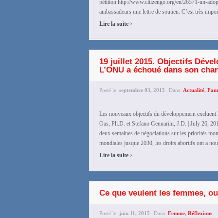
pétition http://www.citizengo.org/en/26571-un-ado
ambassadeurs une lettre de soutien. C’est très import
›
Lire la suite
19 juillet 2015. Objectifs Dév
L’ONU a échoué dans son chant
Posté le:
septembre 03, 2015
Dans:
Actualité
,
Fami
Les nouveaux objectifs du développement excluent l
Oas, Ph.D. et Stefano Gennarini, J.D. | July 26,
deux semaines de négociations sur les priorités mon
mondiales jusque 2030, les droits abortifs ont a nouv
›
Lire la suite
Ce que veulent les femmes, ou
Posté le:
juin 11, 2015
Dans:
Femme
,
Réflexions