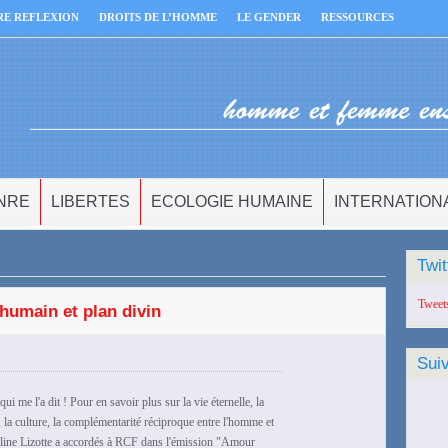
RE REFLEXION
DROITS DE L’HOMME
LE GENDER
RESSOURCES
NRE
LIBERTES
ECOLOGIE HUMAINE
INTERNATION
Twit
Tweet
humain et plan divin
Sui
qui me l'a dit ! Pour en savoir plus sur la vie éternelle, la
gal, la culture, la complémentarité réciproque entre l'homme et
'Aline Lizotte a accordés à RCF dans l'émission "Amour