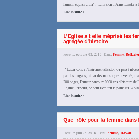
humain et plan divin". Emission 1 Aline Lizotte a 
›
Lire la suite
L’Eglise a t elle méprisé les
agrégée d’histoire
Posté le:
octobre 03, 2016
Dans:
Femme
,
Réflexio
"Lutter contre l'instrumentalisation du passé néces
par des slogans, ni par des mensonges inversés, mais
200 pages, l'auteur parcourt 2000 ans d'histoire de 
Régine Pernoud, ce petit livre fait le point sur la pl
›
Lire la suite
Quel rôle pour la femme dans 
Posté le:
juin 28, 2016
Dans:
Femme
,
Travail