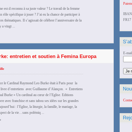
Paieme
est-il reconnu à sa juste valeur ? Le travail de la femme
IBAN
un rôle spécifique à jouer ? J’ai eu la chance de participer à
FR17 
 thématiques. Il s’agissait de célébrer l’anniversaire de la
 a vingt ...
S’ab
E-mai
rke: entretien et soutien à Femina Europa
lle
 le Cardinal Raymond Leo Burke était à Paris pour la
Nou
 livre d’entretiens avec Guillaume d’Alançon. « Entretiens
nal Burke » Un cardinal au cœur de l’Eglise. Editions
Conta
ivre avec franchise et sans tabou ses idées sur les grandes
jourd’hui : l’Eglise, la liturgie, la famille, le mariage, la
respect de la vie…sans polémiq ...
Rej
›