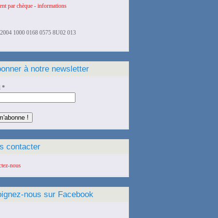
nt par chèque - informations
2004 1000 0168 0575 8U02 013
onner à notre newsletter
l
*
s contacter
ctez-nous
oignez-nous sur Facebook