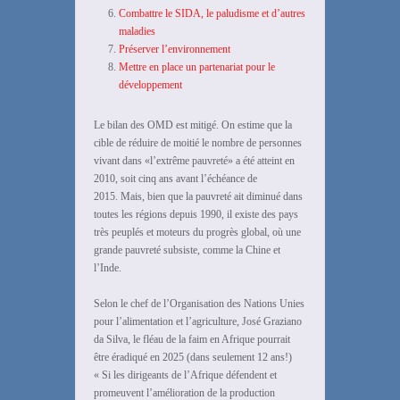
Combattre le SIDA, le paludisme et d’autres
maladies
Préserver l’environnement
Mettre en place un partenariat pour le
développement
Le bilan des OMD est mitigé. On estime que la
cible de réduire de moitié le nombre de personnes
vivant dans «l’extrême pauvreté» a été atteint en
2010, soit cinq ans avant l’échéance de
2015. Mais, bien que la pauvreté ait diminué dans
toutes les régions depuis 1990, il existe des pays
très peuplés et moteurs du progrès global, où une
grande pauvreté subsiste, comme la Chine et
l’Inde.
Selon le chef de l’Organisation des Nations Unies
pour l’alimentation et l’agriculture, José Graziano
da Silva, le fléau de la faim en Afrique pourrait
être éradiqué en 2025 (dans seulement 12 ans!)
« Si les dirigeants de l’Afrique défendent et
promeuvent l’amélioration de la production