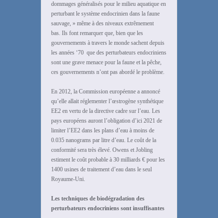
dommages généralisés pour le milieu aquatique en
perturbant le système endocrinien dans la faune
sauvage, » même à des niveaux extrêmement
bas. Ils font remarquer que, bien que les
gouvernements à travers le monde sachent depuis
les années ‘70 que des perturbateurs endocriniens
sont une grave menace pour la faune et la pêche,
ces gouvernements n’ont pas abordé le problème.
En 2012, la Commission européenne a annoncé
qu’elle allait réglementer l’œstrogène synthétique
EE2 en vertu de la directive cadre sur l’eau. Les
pays européens auront l’obligation d’ici 2021 de
limiter l’EE2 dans les plans d’eau à moins de
0.035 nanograms par litre d’eau. Le coût de la
conformité sera très élevé. Owens et Jobling
estiment le coût probable à 30 milliards € pour les
1400 usines de traitement d’eau dans le seul
Royaume-Uni.
Les techniques de biodégradation des
perturbateurs endocriniens sont insuffisantes