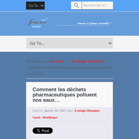
»
»
Vous êtes ici:
Accueil
Ecologie humaine
Comment les déchets pharmaceutiques polluent
nos eaux…
Comment les déchets
pharmaceutiques polluent
nos eaux…
Posté le:
janvier 28, 2015
Dans:
Ecologie Humaine
,
Santé / Bioéthique