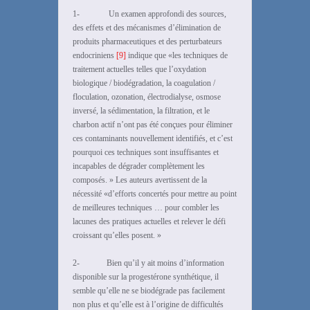
1- Un examen approfondi des sources,
des effets et des mécanismes d’élimination de
produits pharmaceutiques et des perturbateurs
endocriniens
[9]
indique que «les techniques de
traitement actuelles telles que l’oxydation
biologique / biodégradation, la coagulation /
floculation, ozonation, électrodialyse, osmose
inversé, la sédimentation, la filtration, et le
charbon actif n’ont pas été conçues pour éliminer
ces contaminants nouvellement identifiés, et c’est
pourquoi ces techniques sont insuffisantes et
incapables de dégrader complètement les
composés. » Les auteurs avertissent de la
nécessité «d’efforts concertés pour mettre au point
de meilleures techniques … pour combler les
lacunes des pratiques actuelles et relever le défi
croissant qu’elles posent. »
2- Bien qu’il y ait moins d’information
disponible sur la progestérone synthétique, il
semble qu’elle ne se biodégrade pas facilement
non plus et qu’elle est à l’origine de difficultés