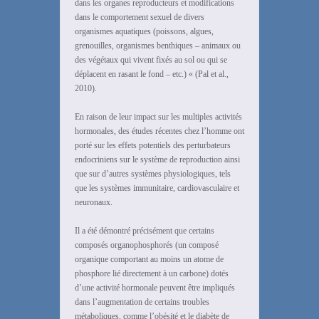
dans les organes reproducteurs et modifications
dans le comportement sexuel de divers
organismes aquatiques (poissons, algues,
grenouilles, organismes benthiques – animaux ou
des végétaux qui vivent fixés au sol ou qui se
déplacent en rasant le fond – etc.) « (Pal et al.,
2010).
En raison de leur impact sur ​​les multiples activités
hormonales, des études récentes chez l’homme ont
porté sur les effets potentiels des perturbateurs
endocriniens sur le système de reproduction ainsi
que sur d’autres systèmes physiologiques, tels
que les systèmes immunitaire, cardiovasculaire et
neuronaux.
Il a été démontré précisément que certains
composés organophosphorés (un composé
organique comportant au moins un atome de
phosphore lié directement à un carbone) dotés
d’une activité hormonale peuvent être impliqués
dans l’augmentation de certains troubles
métaboliques, comme l’obésité et le diabète de