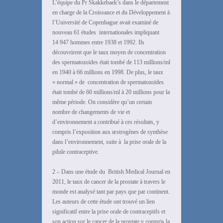
L’équipe du Pr Skakkebaek’s dans le département
en charge de la Croissance et du Développement à
l’Université de Copenhague avait examiné de
nouveau 61 études internationales impliquant
14 947 hommes entre 1938 et 1992. Ils
découvrirent que le taux moyen de concentration
des spermatozoïdes était tombé de 113 millions/ml
en 1940 à 66 millions en 1998. De plus, le taux
« normal » de concentration de spermatozoïdes
était tombé de 60 millions/ml à 20 millions pour la
même période. On considère qu’un certain
nombre de changements de vie et
d’environnement a contribué à ces résultats, y
compris l’exposition aux œstrogènes de synthèse
dans l’environnement, suite à la prise orale de la
pilule contraceptive.
2 – Dans une étude du British Medical Journal en
2011, le taux de cancer de la prostate à travers le
monde est analysé tant par pays que par continent.
Les auteurs de cette étude ont trouvé un lien
significatif entre la prise orale de contraceptifs et
son action sur le cancer de la prostate y compris la