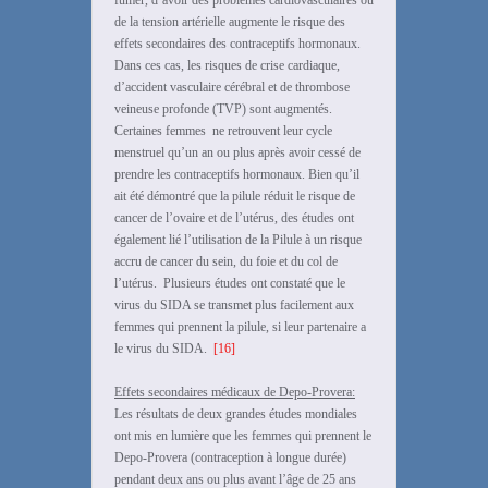
fumer, d’avoir des problèmes cardiovasculaires ou
de la tension artérielle augmente le risque des
effets secondaires des contraceptifs hormonaux.
Dans ces cas, les risques de crise cardiaque,
d’accident vasculaire cérébral et de thrombose
veineuse profonde (TVP) sont augmentés.
Certaines femmes ne retrouvent leur cycle
menstruel qu’un an ou plus après avoir cessé de
prendre les contraceptifs hormonaux. Bien qu’il
ait été démontré que la pilule réduit le risque de
cancer de l’ovaire et de l’utérus, des études ont
également lié l’utilisation de la Pilule à un risque
accru de cancer du sein, du foie et du col de
l’utérus. Plusieurs études ont constaté que le
virus du SIDA se transmet plus facilement aux
femmes qui prennent la pilule, si leur partenaire a
le virus du SIDA.
[16]
Effets secondaires médicaux de Depo-Provera:
Les résultats de deux grandes études mondiales
ont mis en lumière que les femmes qui prennent le
Depo-Provera (contraception à longue durée)
pendant deux ans ou plus avant l’âge de 25 ans