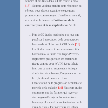
femmes et des filles dans la lutte contre le sida.
[17]
. Si nous voulons prendre cette résolution au
sérieux, nous devons examiner ce que nous
promouvons comme moyen d’améliorer la santé,
et examiner le lien
entre l’utilisation de la
contraception et la susceptibilité au VIH:
Plus de 50 études médicales à ce jour ont
porté sur l’association de la contraception
hormonale et l’infection à VIH / sida.
[18]
Les études montrent que les contraceptifs
hormonaux- la Pilule et le Depo-Provera-
augmentent presque tous les facteurs de
risque connus pour le VIH, jusqu’à huit
fois, que ce soit en augmentant le risque
d’infection de la femme, l’augmentation de
la réplication du virus VIH, ou
l’accélération de la progression débilitante et
mortelle de la maladie.
[19]
Plusieurs études
ont montré que les femmes qui reçoivent
des progestatifs injectables ont un taux
beaucoup plus élevé de contamination par le
virus du sida si leur partenaire est infecté,