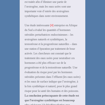
est traitée afin d’éliminer une partie de
l’œstrogène, mais les eaux usées sont une
importante voie d’entrée des œstrogènes
synthétiques dans notre environnement.
Une étude intéressante
[4]
entreprise en Afrique
du Sud a évalué les quantités d’hormones
stéroïdes perturbatrices endocriniennes – les
œstrogènes naturels et synthétiques, la
testostérone et la progestérone naturelles – dans
une station d’épuration par traitement de boue
activée. Les chercheurs ont constaté que le
traitement des eaux usées pour neutraliser ces
hormones a été plus efficace sur de la
progestérone et de la testostérone naturelle. Une
évaluation du risque posé par les hormones
stéroïdes présentes dans l’effluent (les eaux usées)
et les eaux de surface indique que l’œstrogène, à
la fois synthétique et naturel, pose le plus grand
risque pour la santé des humains et des poissons.
La conclusion préoccupante de cette étude est
que l’œstrogène synthétique est beaucoup