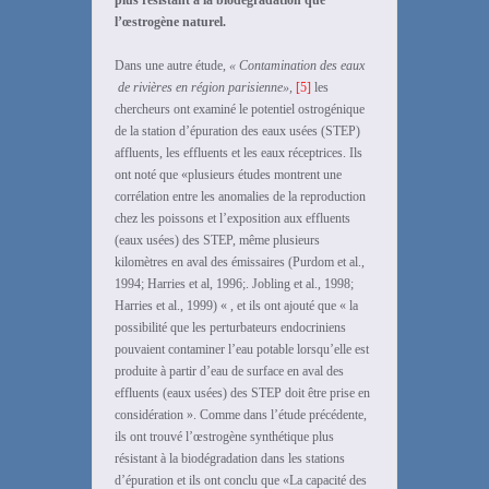
plus résistant à la biodégradation que
l’œstrogène naturel.
Dans une autre étude,
« Contamination des eaux
de rivières en région parisienne»,
[5]
les
chercheurs ont examiné le potentiel ostrogénique
de la station d’épuration des eaux usées (STEP)
affluents, les effluents et les eaux réceptrices. Ils
ont noté que «plusieurs études montrent une
corrélation entre les anomalies de la reproduction
chez les poissons et l’exposition aux effluents
(eaux usées) des STEP, même plusieurs
kilomètres en aval des émissaires (Purdom et al.,
1994; Harries et al, 1996;. Jobling et al., 1998;
Harries et al., 1999) « , et ils ont ajouté que « la
possibilité que les perturbateurs endocriniens
pouvaient contaminer l’eau potable lorsqu’elle est
produite à partir d’eau de surface en aval des
effluents (eaux usées) des STEP doit être prise en
considération ». Comme dans l’étude précédente,
ils ont trouvé l’œstrogène synthétique plus
résistant à la biodégradation dans les stations
d’épuration et ils ont conclu que «La capacité des