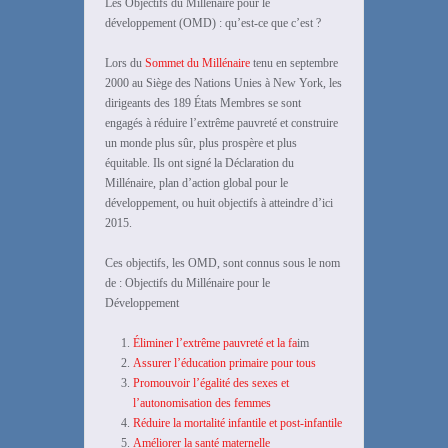
Les Objectifs du Millénaire pour le
développement (OMD) : qu’est-ce que c’est ?
Lors du
Sommet du Millénaire
tenu en septembre
2000 au Siège des Nations Unies à New York, les
dirigeants des 189 États Membres se sont
engagés à réduire l’extrême pauvreté et construire
un monde plus sûr, plus prospère et plus
équitable. Ils ont signé la Déclaration du
Millénaire, plan d’action global pour le
développement, ou huit objectifs à atteindre d’ici
2015.
Ces objectifs, les OMD, sont connus sous le nom
de : Objectifs du Millénaire pour le
Développement
Éliminer l’extrême pauvreté et la fa
im
Assurer l’éducation primaire pour tous
Promouvoir l’égalité des sexes et
l’autonomisation des femmes
Réduire la mortalité infantile et post-infantile
Améliorer la santé maternelle