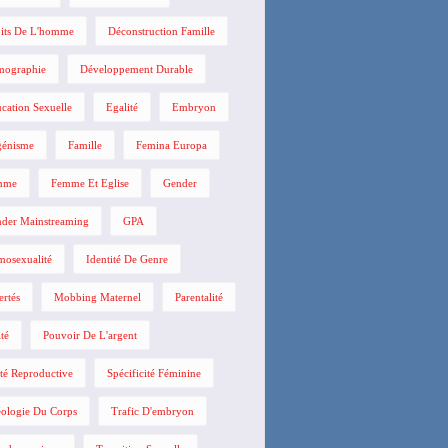
its De L'homme
Déconstruction Famille
mographie
Développement Durable
cation Sexuelle
Egalité
Embryon
énisme
Famille
Femina Europa
mme
Femme Et Eglise
Gender
der Mainstreaming
GPA
osexualité
Identité De Genre
ertés
Mobbing Maternel
Parentalité
ité
Pouvoir De L'argent
té Reproductive
Spécificité Féminine
ologie Du Corps
Trafic D'embryon