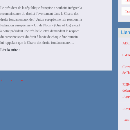
Tra
Le président de la république française a souhaité intégrer la
Tra
reconnaissance du droit à l’avortement dans la Charte des
droits fondamentaux de l’Union européenne. En réaction, la
fédération européenne « Un de Nous » (One of Us) a écrit
à notre président une très belle lettre demandant le respect
Lie
du caractère sacré du droit à la vie de chaque être humain,
lui rappelant que la Charte des droits fondamentaux ...
ABCD 
›
Lire la suite
C-FA
Citiz
de l'
7
›
»
EUR
défen
Puppi
Europ
Famil