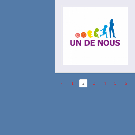
‹
1
2
3
4
5
6