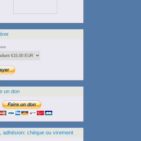
érer
ion:
e un don
, adhésion: chèque ou virement