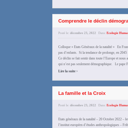
Comprendre le déclin démogr
Posté le:
décembre 23, 2022
Dans:
Ecologie Huma
Colloque « Etats Généraux de la natalité » En France
pas d’enfants. Si la tendance de prolonge, en 2045 
Ce déclin se fait sentir dans toute l’Europe et nous
qui n’est pas seulement démographique. Le pape Fra
›
Lire la suite
La famille et la Croix
Posté le:
décembre 23, 2022
Dans:
Ecologie Huma
Etats généraux de la natalité – 20 Octobre 2022 –
l’institut européen d’études anthropologiques – Fr