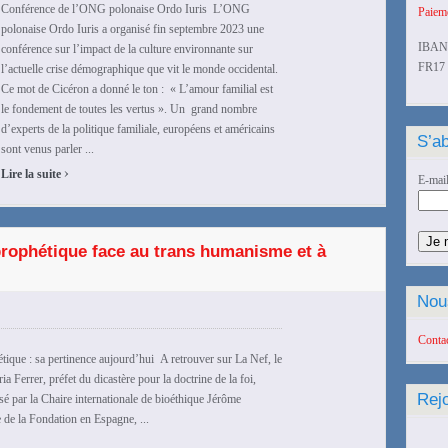
Conférence de l’ONG polonaise Ordo Iuris L’ONG
Paieme
polonaise Ordo Iuris a organisé fin septembre 2023 une
IBAN
conférence sur l’impact de la culture environnante sur
FR17 
l’actuelle crise démographique que vit le monde occidental.
Ce mot de Cicéron a donné le ton : « L’amour familial est
le fondement de toutes les vertus ». Un grand nombre
d’experts de la politique familiale, européens et américains
S’ab
sont venus parler ...
›
Lire la suite
E-mai
rophétique face au trans humanisme et à
Nou
Conta
ique : sa pertinence aujourd’hui A retrouver sur La Nef, le
ia Ferrer, préfet du dicastère pour la doctrine de la foi,
Rej
é par la Chaire internationale de bioéthique Jérôme
e de la Fondation en Espagne, ...