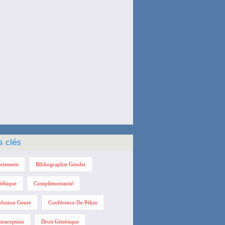
s clés
rtement
Bibliographie Gender
éthique
Complémentarité
fusion Genre
Conférence De Pékin
traception
Droit Génésique