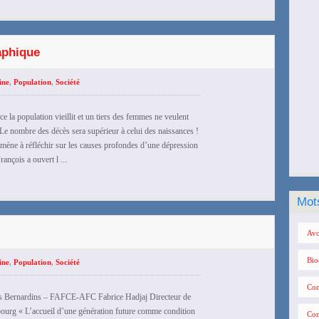
aphique
ine
,
Population
,
Société
 la population vieillit et un tiers des femmes ne veulent
Le nombre des décès sera supérieur à celui des naissances !
 amène à réfléchir sur les causes profondes d’une dépression
nçois a ouvert l ...
Mot
Avo
Bio
ine
,
Population
,
Société
Con
 les Bernardins – FAFCE-AFC Fabrice Hadjaj Directeur de
ibourg « L’accueil d’une génération future comme condition
Con