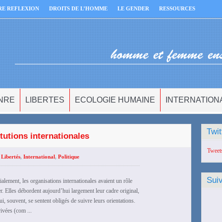
RE REFLEXION
DROITS DE L’HOMME
LE GENDER
RESSOURCES
NRE
LIBERTES
ECOLOGIE HUMAINE
INTERNATION
Twit
tutions internationales
Tweet
 Libertés
,
International
,
Politique
Sui
itialement, les organisations internationales avaient un rôle
r. Elles débordent aujourd’hui largement leur cadre original,
ui, souvent, se sentent obligés de suivre leurs orientations.
rivées (com ...