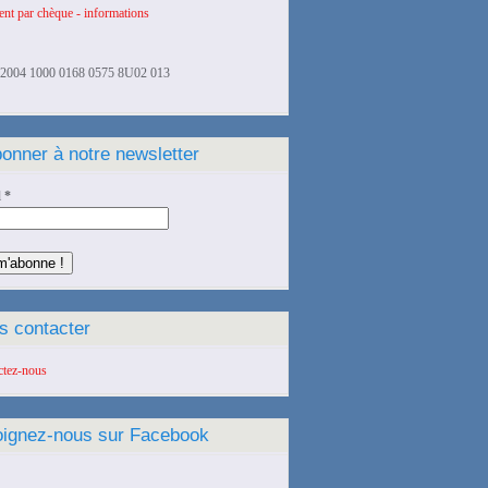
nt par chèque - informations
2004 1000 0168 0575 8U02 013
onner à notre newsletter
l
*
s contacter
ctez-nous
oignez-nous sur Facebook