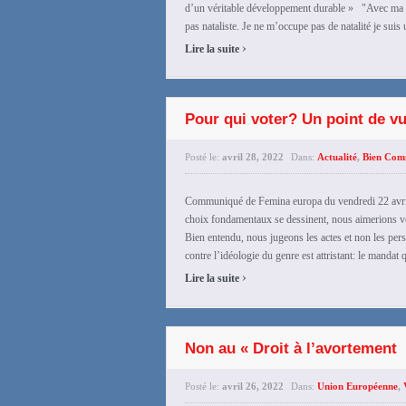
d’un véritable développement durable » "Avec ma f
pas nataliste. Je ne m’occupe pas de natalité je suis 
›
Lire la suite
Pour qui voter? Un point de v
Posté le:
avril 28, 2022
Dans:
Actualité
,
Bien Co
Communiqué de Femina europa du vendredi 22 avril
choix fondamentaux se dessinent, nous aimerions vo
Bien entendu, nous jugeons les actes et non les per
contre l’idéologie du genre est attristant: le mandat q
›
Lire la suite
Non au « Droit à l’avortement
Posté le:
avril 26, 2022
Dans:
Union Européenne
,