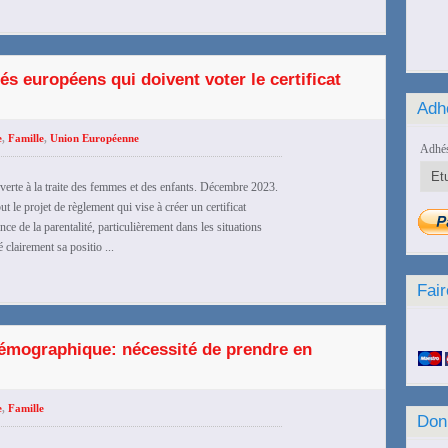
s européens qui doivent voter le certificat
Adh
e
,
Famille
,
Union Européenne
Adhés
ouverte à la traite des femmes et des enfants. Décembre 2023.
le projet de règlement qui vise à créer un certificat
ance de la parentalité, particulièrement dans les situations
 clairement sa positio ...
Fair
 démographique: nécessité de prendre en
e
,
Famille
Don