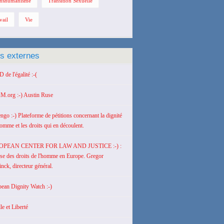
nshumanisme
Transition Sexuelle
vail
Vie
ns externes
de l'égalité :-(
M.org :-) Austin Ruse
engo :-) Plateforme de pétitions concernant la dignité
homme et les droits qui en découlent.
OPEAN CENTER FOR LAW AND JUSTICE :-) :
se des droits de l'homme en Europe. Gregor
nck, directeur général.
ean Dignity Watch :-)
le et Liberté