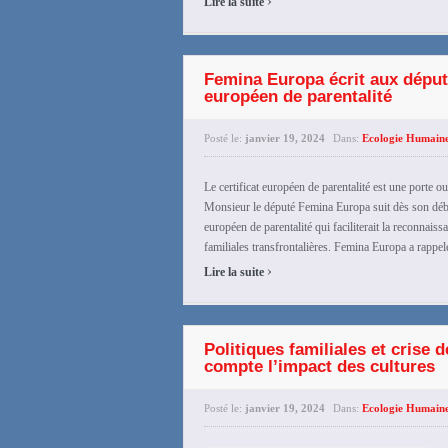
Lire la suite
Femina Europa écrit aux député
européen de parentalité
Posté le:
janvier 19, 2024
Dans:
Ecologie Humain
Le certificat européen de parentalité est une porte 
Monsieur le député Femina Europa suit dès son début 
européen de parentalité qui faciliterait la reconnaiss
familiales transfrontalières. Femina Europa a rappelé
›
Lire la suite
Politiques familiales et crise
compte l’impact des cultures
Posté le:
janvier 19, 2024
Dans:
Ecologie Humain