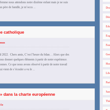
emme nous attendons notre dixième enfant mais je ne suis
un père de famille, je m’occu ...
Dro
Dé
Edu
ue catholique
Eug
mmun
Fe
 2022. Chers amis, C’est l’heure du bilan… Alors que des
Gen
us donner quelques éléments à partir de notre expérience.
Hom
sonnes. Ce que nous avons observé à partir de notre travail
ui vient de s’écouler a vu le ...
Lib
Par
San
 » dans la charte européenne
Thé
Vie