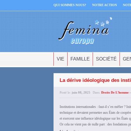
QUI SOMMES NOUS?
NOTRE ACTION
NOT
VIE
FAMILLE
SOCIÉTÉ
GE
La dérive idéologique des insti
Posté le:
juin 08, 2025
Dans:
Droits De L'homme -
Institutions internationales : faut-il s’en méfier ? In
technique et devaient permettre aux États de coopére
et exercent une influence idéologique sur les États q
Or cela ne vient pas de nulle part : des fondations p
›