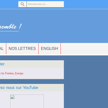
AL
NOS LETTRES
ENGLISH
ter
s by Femina_Europa
vez nous sur YouTube