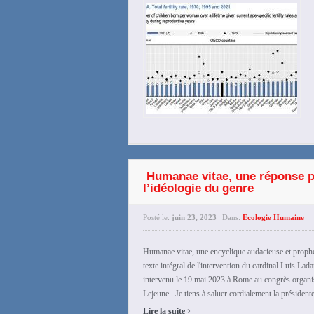
Humanae vitae, une réponse p
l’idéologie du genre
Posté le:
juin 23, 2023
Dans:
Ecologie Humaine
Humanae vitae, une encyclique audacieuse et prophét
texte intégral de l'intervention du cardinal Luis Ladar
intervenu le 19 mai 2023 à Rome au congrès organis
Lejeune. Je tiens à saluer cordialement la président
›
Lire la suite