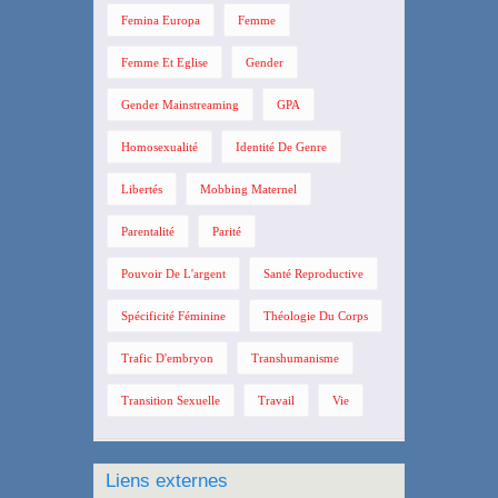
Femina Europa
Femme
Femme Et Eglise
Gender
Gender Mainstreaming
GPA
Homosexualité
Identité De Genre
Libertés
Mobbing Maternel
Parentalité
Parité
Pouvoir De L'argent
Santé Reproductive
Spécificité Féminine
Théologie Du Corps
Trafic D'embryon
Transhumanisme
Transition Sexuelle
Travail
Vie
Liens externes