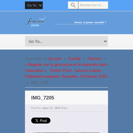
»
»
»
Vous êtes ici:
Accueil
Famille
Femme
« Regards sur la grossesse et la maternité dans
l’éducation » Esther Pivet, lanceur d’alerte,
Parlement européen, Bruxelles, 19 Février 2019
»
IMG_7205
IMG_7205
Posté le:
mars 21, 2019
Dans: