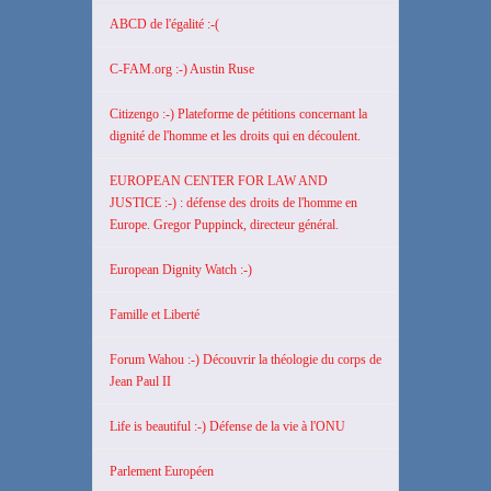
ABCD de l'égalité :-(
C-FAM.org :-) Austin Ruse
Citizengo :-) Plateforme de pétitions concernant la
dignité de l'homme et les droits qui en découlent.
EUROPEAN CENTER FOR LAW AND
JUSTICE :-) : défense des droits de l'homme en
Europe. Gregor Puppinck, directeur général.
European Dignity Watch :-)
Famille et Liberté
Forum Wahou :-) Découvrir la théologie du corps de
Jean Paul II
Life is beautiful :-) Défense de la vie à l'ONU
Parlement Européen