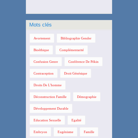
Mots clés
Avortement
Bibliographie Gender
Bioéthique
Complémentarité
Confusion Genre
Conférence De Pékin
Contraception
Droit Génésique
Droits De L'homme
Déconstruction Famille
Démographie
Développement Durable
Education Sexuelle
Egalité
Embryon
Eugénisme
Famille