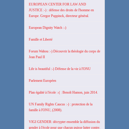
EUROPEAN CENTER FOR LAW AND
JUSTICE :-) : défense des droits de l'homme en
Europe. Gregor Puppinck, directeur général.
European Dignity Watch :-)
Famille et Liberté
Forum Wahou :-) Découvrir la théologie du corps de
Jean Paul II
Life is beautiful :-) Défense de la vie à l'ONU
Parlement Européen
Plan égalité à l'école :-( : Benoît Hamon, juin 2014.
UN Family Rights Caucus :-) : protection de la
famille à l'ONU, (2008).
VIGI GENDER: décrypter ensemble la diffusion du
gender à l'école pour que chacun puisse lutter contre.