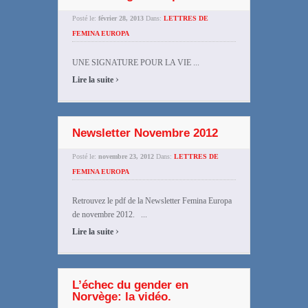
Posté le:
février 28, 2013
Dans:
LETTRES DE
FEMINA EUROPA
UNE SIGNATURE POUR LA VIE ...
›
Lire la suite
Newsletter Novembre 2012
Posté le:
novembre 23, 2012
Dans:
LETTRES DE
FEMINA EUROPA
Retrouvez le pdf de la Newsletter Femina Europa
de novembre 2012. ...
›
Lire la suite
L’échec du gender en
Norvège: la vidéo.