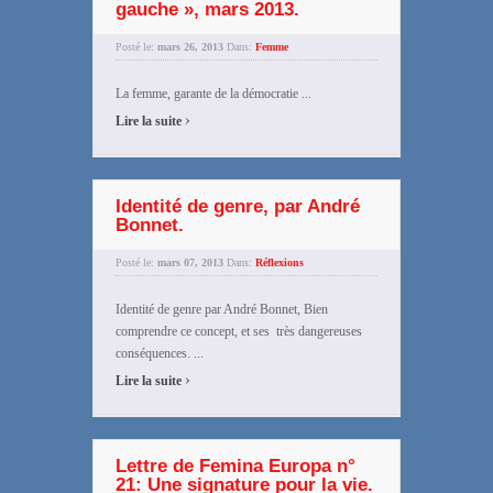
gauche », mars 2013.
Posté le:
mars 26, 2013
Dans:
Femme
La femme, garante de la démocratie ...
›
Lire la suite
Identité de genre, par André
Bonnet.
Posté le:
mars 07, 2013
Dans:
Réflexions
Identité de genre par André Bonnet, Bien
comprendre ce concept, et ses très dangereuses
conséquences. ...
›
Lire la suite
Lettre de Femina Europa n°
21: Une signature pour la vie.