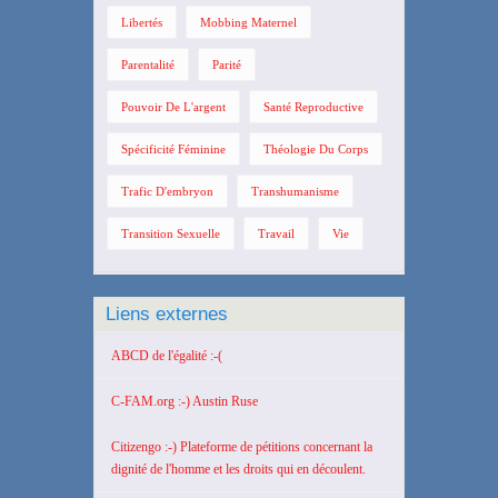
Libertés
Mobbing Maternel
Parentalité
Parité
Pouvoir De L'argent
Santé Reproductive
Spécificité Féminine
Théologie Du Corps
Trafic D'embryon
Transhumanisme
Transition Sexuelle
Travail
Vie
Liens externes
ABCD de l'égalité :-(
C-FAM.org :-) Austin Ruse
Citizengo :-) Plateforme de pétitions concernant la
dignité de l'homme et les droits qui en découlent.