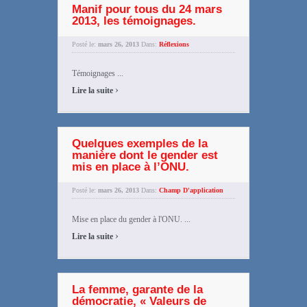
Manif pour tous du 24 mars
2013, les témoignages.
Posté le:
mars 26, 2013
Dans:
Réflexions
Témoignages ...
›
Lire la suite
Quelques exemples de la
manière dont le gender est
mis en place à l’ONU.
Posté le:
mars 26, 2013
Dans:
Champ D'application
Mise en place du gender à l'ONU. ...
›
Lire la suite
La femme, garante de la
démocratie, « Valeurs de