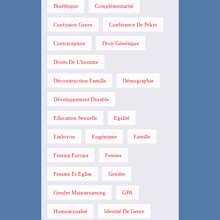
Bioéthique
Complémentarité
Confusion Genre
Conférence De Pékin
Contraception
Droit Génésique
Droits De L'homme
Déconstruction Famille
Démographie
Développement Durable
Education Sexuelle
Egalité
Embryon
Eugénisme
Famille
Femina Europa
Femme
Femme Et Eglise
Gender
Gender Mainstreaming
GPA
Homosexualité
Identité De Genre