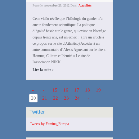
Posté le:
novembre 23, 2012
Dans:
Actualités
Cette vidéo révèle que l’idéologie du gender n’a
aucun fondement scientifique. La politique
d’égalité basée sur le genre, qui existe en Norvège
depuis trente ans, est un échec : (lire un article à
ce propos sur le site d'Atlantico) Accéder à un
autre commentaire d’Alexis Aguettant sur le site «
Homme, Culture et Identité » Le site de
l'association NIKK ...
›
Lire la suite
«
‹
15
16
17
18
19
20
21
22
23
24
›
Twitter
Tweets by Femina_Europa