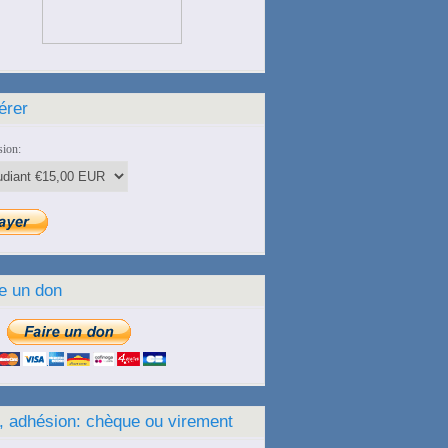
érer
ion:
e un don
, adhésion: chèque ou virement