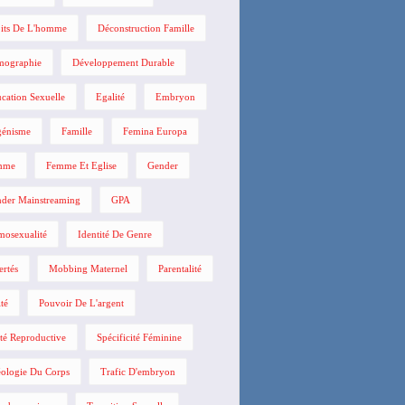
its De L'homme
Déconstruction Famille
mographie
Développement Durable
cation Sexuelle
Egalité
Embryon
énisme
Famille
Femina Europa
mme
Femme Et Eglise
Gender
der Mainstreaming
GPA
osexualité
Identité De Genre
ertés
Mobbing Maternel
Parentalité
ité
Pouvoir De L'argent
té Reproductive
Spécificité Féminine
ologie Du Corps
Trafic D'embryon