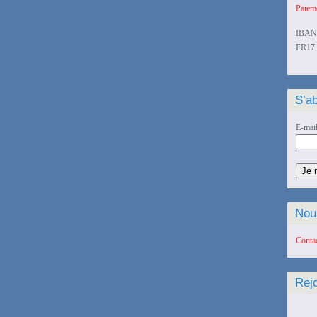
Paieme
IBAN
FR17 
S’ab
E-mai
Nou
Conta
Rej