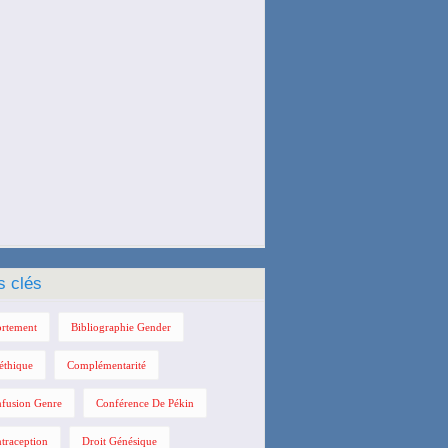
s clés
rtement
Bibliographie Gender
éthique
Complémentarité
fusion Genre
Conférence De Pékin
traception
Droit Génésique