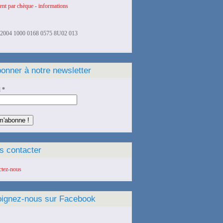
nt par chèque - informations
2004 1000 0168 0575 8U02 013
onner à notre newsletter
l
*
s contacter
ctez-nous
oignez-nous sur Facebook