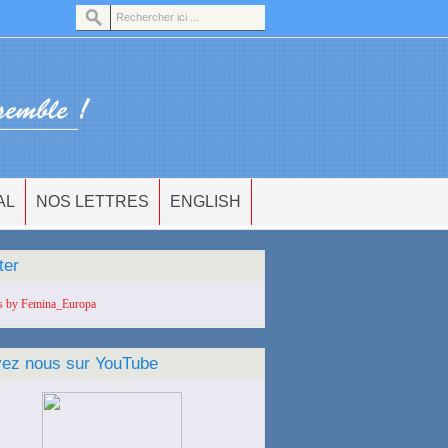
AL
NOS LETTRES
ENGLISH
ter
s by Femina_Europa
vez nous sur YouTube