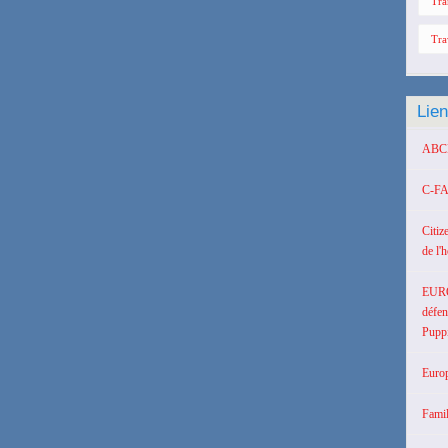
Tra
Tra
Lie
ABCD 
C-FA
Citiz
de l'
EUR
défen
Puppi
Europ
Famil