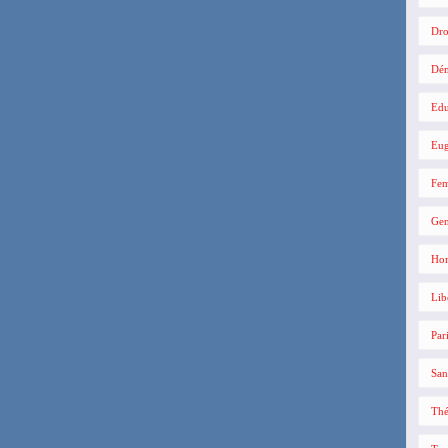
Dro
Dé
Edu
Eug
Fe
Gen
Hom
Lib
Par
San
Thé