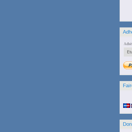
Adh
Adhés
Fair
Don