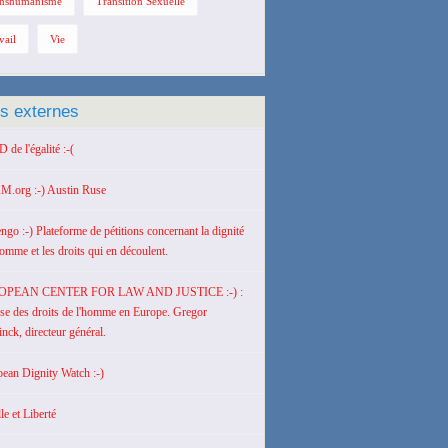
nshumanisme
Transition Sexuelle
vail
Vie
ns externes
de l'égalité :-(
M.org :-) Austin Ruse
engo :-) Plateforme de pétitions concernant la dignité
homme et les droits qui en découlent.
OPEAN CENTER FOR LAW AND JUSTICE :-) :
se des droits de l'homme en Europe. Gregor
nck, directeur général.
ean Dignity Watch :-)
le et Liberté