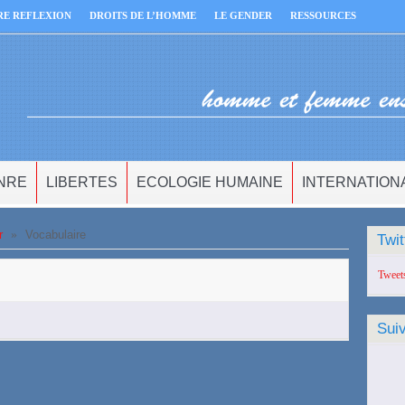
RE REFLEXION
DROITS DE L’HOMME
LE GENDER
RESSOURCES
NRE
LIBERTES
ECOLOGIE HUMAINE
INTERNATION
r
»
Vocabulaire
Twit
Tweet
Sui