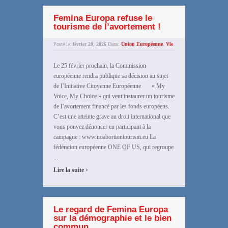
Femina Europa refuse le
tourisme de l’avortement !
Posté le:
février 20, 2026
Dans:
Union Européenne
,
Vie
Le 25 février prochain, la Commission
européenne rendra publique sa décision au sujet
de l’Initiative Citoyenne Européenne « My
Voice, My Choice » qui veut instaurer un tourisme
de l’avortement financé par les fonds européens.
C’est une atteinte grave au droit international que
vous pouvez dénoncer en participant à la
campagne : www.noabortiontourism.eu La
fédération européenne ONE OF US, qui regroupe
...
›
Lire la suite
Le regard de Femina Europa
sur la démographie et le bien
commun