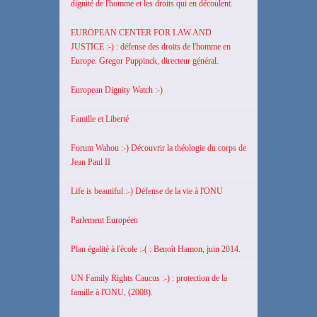
dignité de l'homme et les droits qui en découlent.
EUROPEAN CENTER FOR LAW AND
JUSTICE :-) : défense des droits de l'homme en
Europe. Gregor Puppinck, directeur général.
European Dignity Watch :-)
Famille et Liberté
Forum Wahou :-) Découvrir la théologie du corps de
Jean Paul II
Life is beautiful :-) Défense de la vie à l'ONU
Parlement Européen
Plan égalité à l'école :-( : Benoît Hamon, juin 2014.
UN Family Rights Caucus :-) : protection de la
famille à l'ONU, (2008).