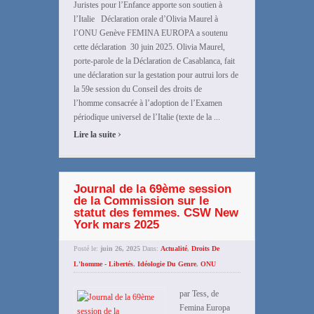
Juristes pour l’Enfance apporte son soutien à
l’Italie Déclaration orale d’Olivia Maurel à
l’ONU Genève FEMINA EUROPA a soutenu
cette déclaration 30 juin 2025. Olivia Maurel,
porte-parole de la Déclaration de Casablanca, fait
une déclaration sur la gestation pour autrui lors de
la 59e session du Conseil des droits de
l’homme consacrée à l’adoption de l’Examen
périodique universel de l’Italie (texte de la ...
›
Lire la suite
Journal de la 69ème session
de la Commission sur le
statut des femmes. CSW New
York mars 2025
Posté le:
juin 26, 2025
Dans:
Actualité
,
Droits De
L'homme - Libertés
,
Idéologie Du Genre
,
ONU
par Tess, de
Femina Europa