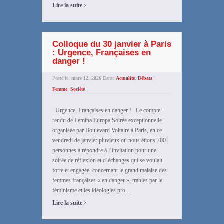
›
Lire la suite
Colloque du 30 janvier à Paris
: Urgence, Françaises en
danger !
Posté le:
mars 12, 2026
Dans:
Actualité
,
Débats
,
Femme
,
Société
Urgence, Françaises en danger ! Le compte-
rendu de Femina Europa Soirée exceptionnelle
organisée par Boulevard Voltaire à Paris, en ce
vendredi de janvier pluvieux où nous étions 700
personnes à répondre à l’invitation pour une
soirée de réflexion et d’échanges qui se voulait
forte et engagée, concernant le grand malaise des
femmes françaises « en danger », trahies par le
féminisme et les idéologies pro ...
›
Lire la suite