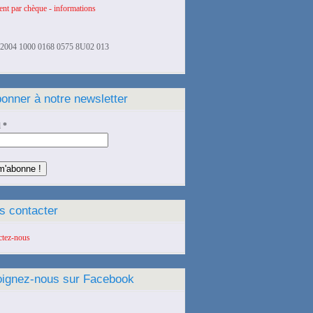
nt par chèque - informations
2004 1000 0168 0575 8U02 013
onner à notre newsletter
l
*
s contacter
ctez-nous
oignez-nous sur Facebook