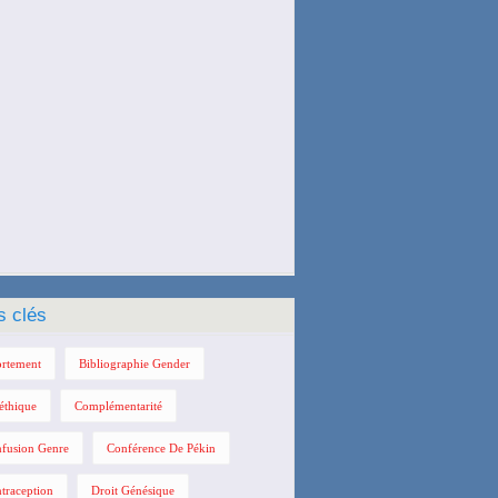
s clés
rtement
Bibliographie Gender
éthique
Complémentarité
fusion Genre
Conférence De Pékin
traception
Droit Génésique