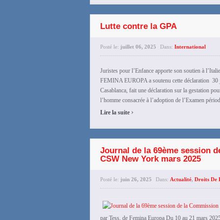
Lutte contre la GPA
Posté le:
juillet 06, 2025
Dans:
International
Juristes pour l’Enfance apporte son soutien à l’It
FEMINA EUROPA a soutenu cette déclaration 30 jui
Casablanca, fait une déclaration sur la gestation pou
l’homme consacrée à l’adoption de l’Examen périodiqu
›
Lire la suite
Journal de la 69ème session d
CSW New York mars 2025
Posté le:
juin 26, 2025
Dans:
Actualité
,
Droits De 
par Tess, de Femina Europa Du 10 au 21 mars 2025,