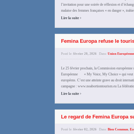
l’invitation pour une soirée de réflexion et d’échang
malaise des femmes françaises « en danger », trahies
›
Lire la suite
Femina Europa refuse le touri
Posté le:
février 20, 2026
Dans:
Union Européenn
Le 25 février prochain, la Commission européenne re
Européenne « My Voice, My Choice » qui veut inst
européens. C’est une atteinte grave au droit interna
campagne : www.noabortiontourism.eu La fédérati
›
Lire la suite
Le regard de Femina Europa s
Posté le:
février 02, 2026
Dans:
Bien Commun
,
Ec