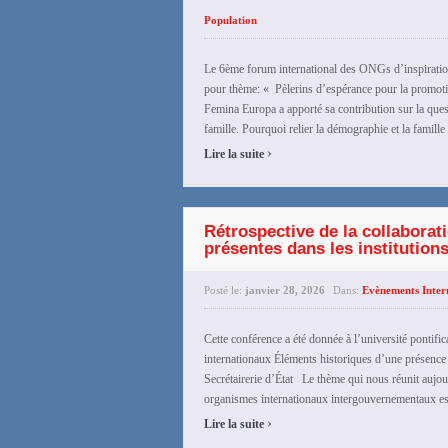
Population
Le 6ème forum international des ONGs d’inspiratio
pour thème: « Pèlerins d’espérance pour la promoti
Femina Europa a apporté sa contribution sur la que
famille. Pourquoi relier la démographie et la famill
›
Lire la suite
Rétrospective de la collaborat
présentes dans les institutions
Posté le:
janvier 28, 2026
Dans:
Evènements Inter
Cette conférence a été donnée à l’université pontif
internationaux Éléments historiques d’une présence 
Secrétairerie d’État Le thème qui nous réunit aujour
organismes internationaux intergouvernementaux est 
›
Lire la suite