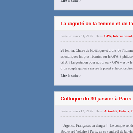
Lire la suite
La dignité de la femme et de l
Posté le:
mars 31, 2026
Dans:
GPA
,
International
28 février. Chaire de bioéthique et droits de l’
scientifiques les plus récentes sur la GPA ( philo
GPA ? La gestation pour autrui ou « GPA » est « le
d’un couple qui en a assuré le projet et la conception 
›
Lire la suite
Colloque du 30 janvier à Paris
Posté le:
mars 12, 2026
Dans:
Actualité
,
Débats
,
F
Urgence, Françaises en danger ! Le compte-rendu 
Boulevard Voltaire à Paris, en ce vendredi de janvi