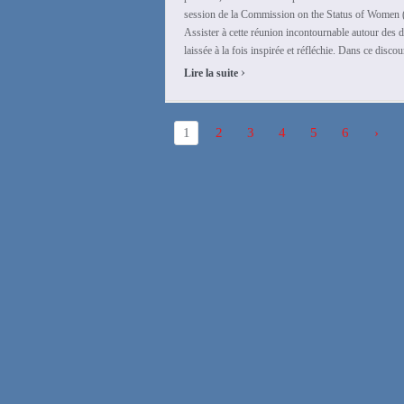
session de la Commission on the Status of Women 
Assister à cette réunion incontournable autour des 
laissée à la fois inspirée et réfléchie. Dans ce discou
›
Lire la suite
1
2
3
4
5
6
›