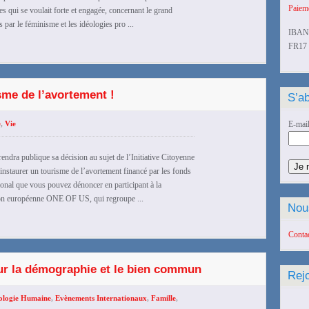
Paieme
es qui se voulait forte et engagée, concernant le grand
 par le féminisme et les idéologies pro ...
IBAN
FR17 
sme de l’avortement !
S’ab
e
,
Vie
E-mai
ndra publique sa décision au sujet de l’Initiative Citoyenne
aurer un tourisme de l’avortement financé par les fonds
tional que vous pouvez dénoncer en participant à la
on européenne ONE OF US, qui regroupe ...
Nou
Conta
ur la démographie et le bien commun
Rej
ologie Humaine
,
Evènements Internationaux
,
Famille
,