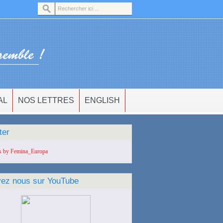
AL
NOS LETTRES
ENGLISH
ter
s by Femina_Europa
vez nous sur YouTube