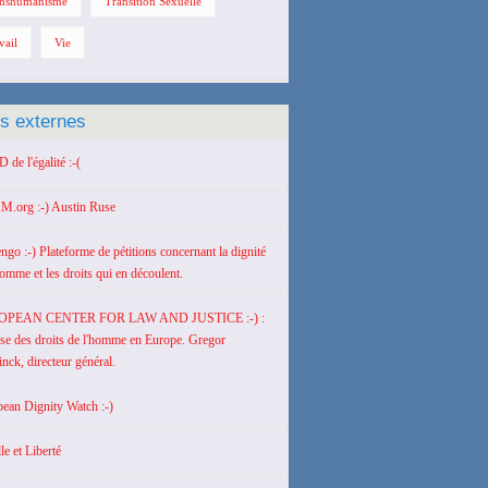
nshumanisme
Transition Sexuelle
vail
Vie
ns externes
de l'égalité :-(
M.org :-) Austin Ruse
engo :-) Plateforme de pétitions concernant la dignité
homme et les droits qui en découlent.
OPEAN CENTER FOR LAW AND JUSTICE :-) :
se des droits de l'homme en Europe. Gregor
nck, directeur général.
ean Dignity Watch :-)
le et Liberté