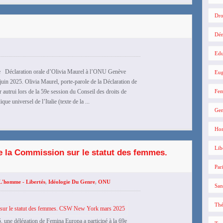
Dro
Dé
Edu
alie Déclaration orale d’Olivia Maurel à l’ONU Genève
Eug
n 2025. Olivia Maurel, porte-parole de la Déclaration de
r autrui lors de la 59e session du Conseil des droits de
Fe
e universel de l’Italie (texte de la ...
Gen
Hom
Lib
e la Commission sur le statut des femmes.
Par
L'homme - Libertés
,
Idéologie Du Genre
,
ONU
San
Thé
 une délégation de Femina Europa a participé à la 69e