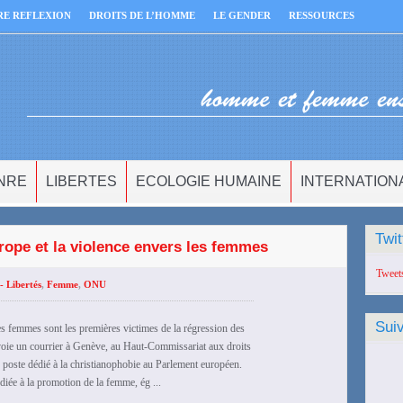
RE REFLEXION
DROITS DE L’HOMME
LE GENDER
RESSOURCES
NRE
LIBERTES
ECOLOGIE HUMAINE
INTERNATION
Twit
rope et la violence envers les femmes
Tweet
- Libertés
,
Femme
,
ONU
Sui
femmes sont les premières victimes de la régression des
oie un courrier à Genève, au Haut-Commissariat aux droits
poste dédié à la christianophobie au Parlement européen.
ée à la promotion de la femme, ég ...