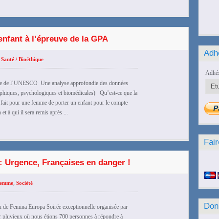
’enfant à l’épreuve de la GPA
Adh
,
Santé / Bioéthique
Adhés
homme de l’UNESCO Une analyse approfondie des données
sophiques, psychologiques et biomédicales) Qu’est-ce que la
 fait pour une femme de porter un enfant pour le compte
et à qui il sera remis après ...
Fair
 : Urgence, Françaises en danger !
emme
,
Société
Don
de Femina Europa Soirée exceptionnelle organisée par
er pluvieux où nous étions 700 personnes à répondre à