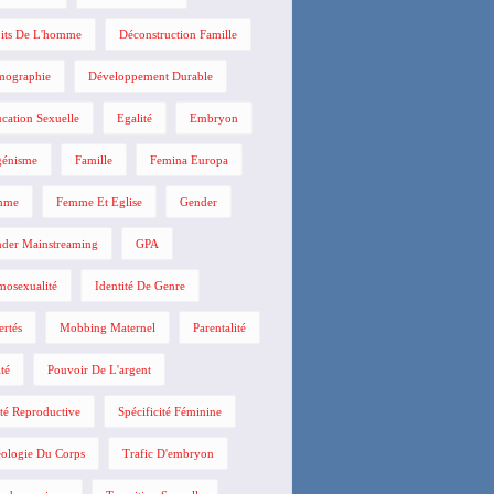
its De L'homme
Déconstruction Famille
mographie
Développement Durable
cation Sexuelle
Egalité
Embryon
énisme
Famille
Femina Europa
mme
Femme Et Eglise
Gender
der Mainstreaming
GPA
osexualité
Identité De Genre
ertés
Mobbing Maternel
Parentalité
ité
Pouvoir De L'argent
té Reproductive
Spécificité Féminine
ologie Du Corps
Trafic D'embryon