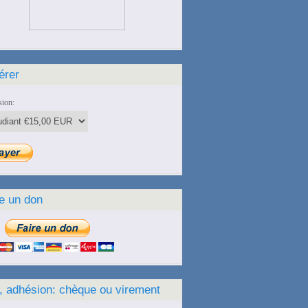
érer
ion:
e un don
, adhésion: chèque ou virement