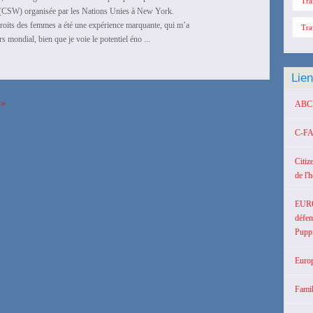
Tra
(CSW) organisée par les Nations Unies à New York.
droits des femmes a été une expérience marquante, qui m’a
Tra
rs mondial, bien que je voie le potentiel éno ...
Lie
»
ABCD 
C-FA
Citiz
de l'
EUR
défen
Puppi
Europ
Famil