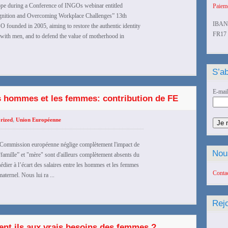
rope during a Conference of INGOs webinar entitled
Paieme
ition and Overcoming Workplace Challenges” 13th
IBAN
founded in 2005, aiming to restore the authentic identity
FR17 
 with men, and to defend the value of motherhood in
S’ab
E-mai
les hommes et les femmes: contribution de FE
rized
,
Union Européenne
 la Commission européenne néglige complètement l'impact de
Nou
 “famille” et "mère" sont d'ailleurs complètement absents du
ier à l’écart des salaires entre les hommes et les femmes
Conta
ternel. Nous lui ra ...
Rej
nt ils aux vrais besoins des femmes ?