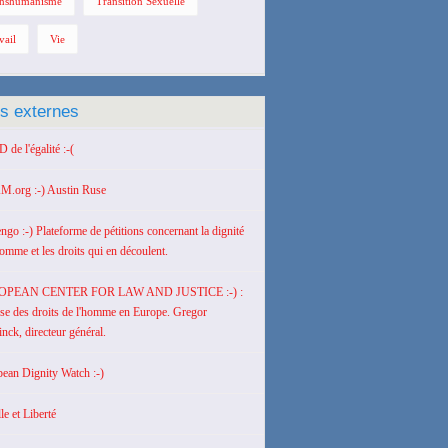
nshumanisme
Transition Sexuelle
vail
Vie
ns externes
de l'égalité :-(
M.org :-) Austin Ruse
engo :-) Plateforme de pétitions concernant la dignité
homme et les droits qui en découlent.
OPEAN CENTER FOR LAW AND JUSTICE :-) :
se des droits de l'homme en Europe. Gregor
nck, directeur général.
ean Dignity Watch :-)
le et Liberté