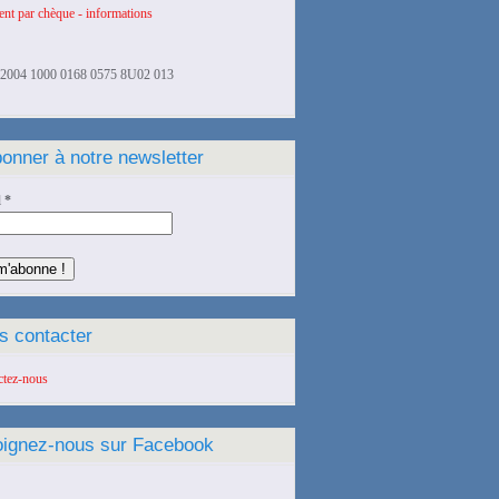
nt par chèque - informations
2004 1000 0168 0575 8U02 013
onner à notre newsletter
l
*
s contacter
ctez-nous
oignez-nous sur Facebook