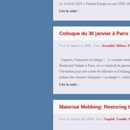
Le 14 Avril 2025 « Femina Europa est une ONG dédi
›
Lire la suite
Colloque du 30 janvier à Paris
Posté le:
mars 12, 2026
Dans:
Actualité
,
Débats
,
F
Urgence, Françaises en danger ! Le compte-rendu 
Boulevard Voltaire à Paris, en ce vendredi de janvi
l’invitation pour une soirée de réflexion et d’échang
malaise des femmes françaises « en danger », trahies
›
Lire la suite
Maternal Mobbing: Restoring 
Posté le:
février 02, 2026
Dans:
English
,
Famille
,