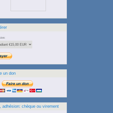
érer
ion:
e un don
, adhésion: chèque ou virement