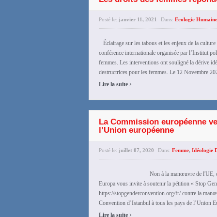
Posté le:
janvier 11, 2021
Dans:
Ecologie Humain
Éclairage sur les tabous et les enjeux de la cultur
conférence internationale organisée par l’Institut po
femmes. Les interventions ont souligné la dérive id
destructrices pour les femmes. Le 12 Novembre 2020,
›
Lire la suite
La Commission européenne veut
l’Union européenne
Posté le:
juillet 07, 2020
Dans:
Femme
,
Idéologie
Non à la manœuvre de l'UE, qui veut imp
Europa vous invite à soutenir la pétition « Stop Ge
https://stopgenderconvention.org/fr/ contre la ma
Convention d’Istanbul à tous les pays de l’Union E
›
Lire la suite