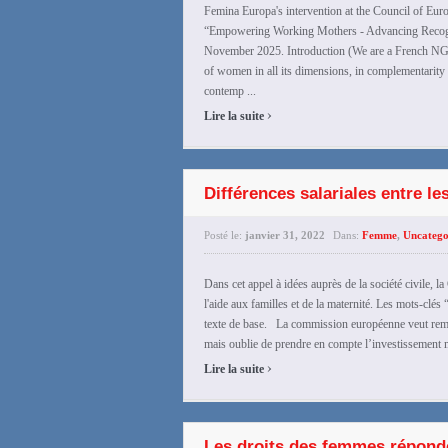
Femina Europa's intervention at the Council of Eu
“Empowering Working Mothers - Advancing Recogn
November 2025. Introduction (We are a French NGO 
of women in all its dimensions, in complementarity
contemp ...
›
Lire la suite
Différences salariales entre 
Posté le:
janvier 31, 2022
Dans:
Femme
,
Uncatego
Dans cet appel à idées auprès de la société civile,
l'aide aux familles et de la maternité. Les mots-clés
texte de base. La commission européenne veut reméd
mais oublie de prendre en compte l’investissement ma
›
Lire la suite
Les droits des femmes réponde