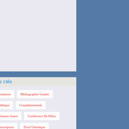
s clés
rtement
Bibliographie Gender
éthique
Complémentarité
fusion Genre
Conférence De Pékin
traception
Droit Génésique