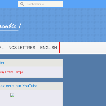
AL
NOS LETTRES
ENGLISH
ter
s by Femina_Europa
vez nous sur YouTube