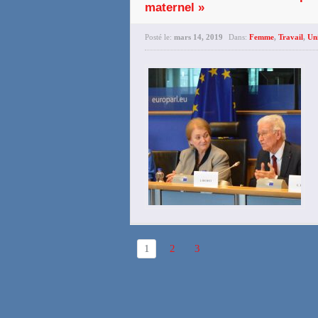
maternel »
Posté le:
mars 14, 2019
Dans:
Femme
,
Travail
,
Un
1
2
3