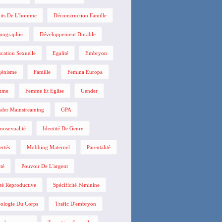
its De L'homme
Déconstruction Famille
mographie
Développement Durable
cation Sexuelle
Egalité
Embryon
énisme
Famille
Femina Europa
mme
Femme Et Eglise
Gender
der Mainstreaming
GPA
osexualité
Identité De Genre
ertés
Mobbing Maternel
Parentalité
ité
Pouvoir De L'argent
té Reproductive
Spécificité Féminine
ologie Du Corps
Trafic D'embryon