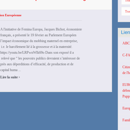
Tra
Tra
ion Européenne
A l'initiative de Femina Europa, Jacques Bichot, économiste
Lie
français, a présenté le 19 février au Parlement Européen
l’impact économique du mobbing maternel en entreprise,
ABCD 
i.e. le harcèlement lié à la grossesse et à la maternité.
https://youtu.be/LRPwnWIk69o Dans son exposé il a
C-FA
relevé que “ les pouvoirs publics devraient s’intéresser de
près aux déperditions d’efficacité, de production et de
Citiz
capital huma ...
de l'
›
Lire la suite
EUR
défen
Puppi
Europ
Famil