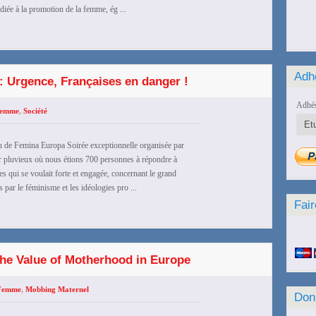
ée à la promotion de la femme, ég ...
Adh
 : Urgence, Françaises en danger !
Adhés
emme
,
Société
de Femina Europa Soirée exceptionnelle organisée par
er pluvieux où nous étions 700 personnes à répondre à
es qui se voulait forte et engagée, concernant le grand
 par le féminisme et les idéologies pro ...
Fair
the Value of Motherhood in Europe
Femme
,
Mobbing Maternel
Don