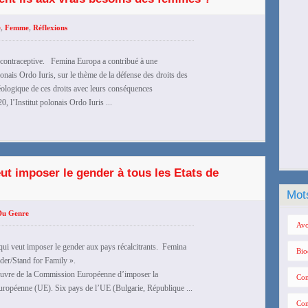
e
,
Femme
,
Réflexions
e contraceptive. Femina Europa a contribué à une
lonais Ordo Iuris, sur le thème de la défense des droits des
éologique de ces droits avec leurs conséquences
 l’Institut polonais Ordo Iuris ...
 imposer le gender à tous les Etats de
Mot
 Du Genre
Avo
oser le gender aux pays récalcitrants. Femina
Bio
nder/Stand for Family ».
nœuvre de la Commission Européenne d’imposer la
Con
uropéenne (UE). Six pays de l’UE (Bulgarie, République ...
Con