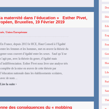
Dro
Dé
la maternité dans l’éducation » Esther Pivet,
ropéen, Bruxelles, 19 Février 2019
Edu
xuée
,
Union Européenne
Eug
En France, depuis 2013 le HCE, Haut Conseil à l’Egalité
Fe
entre les femmes et les hommes, met en œuvre la théorie du
genre sous couvert d’égalité entre les sexes. Sauf qu’il ne
Gen
s’agit pas, avec la théorie du genre, d’égalité mais
Hom
d’indifférenciation. Esther Pivet nous livre une analyse très
complète de la mise en œuvre de cette théorie par
Lib
l’éducation nationale dans les établissements scolaires,
avec de nom ...
Par
›
Lire la suite
San
Thé
éenne des conséquences du « mobbing