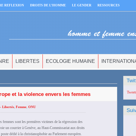
RE REFLEXION
DROITS DE L’HOMME
LE GENDER
RESSOURCES
NRE
LIBERTES
ECOLOGIE HUMAINE
INTERNATION
Twit
Tweet
rope et la violence envers les femmes
- Libertés
,
Femme
,
ONU
Sui
femmes sont les premières victimes de la régression des
oie un courrier à Genève, au Haut-Commissariat aux droits
poste dédié à la christianophobie au Parlement européen.