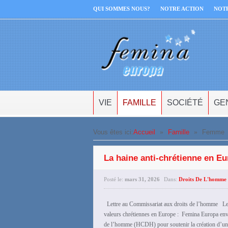
QUI SOMMES NOUS?
NOTRE ACTION
NOT
VIE
FAMILLE
SOCIÉTÉ
GE
Vous êtes ici:
Accueil
»
Famille
»
Femme
La haine anti-chrétienne en Eu
Posté le:
mars 31, 2026
Dans:
Droits De L'homme 
Lettre au Commissariat aux droits de l’homme Les 
valeurs chrétiennes en Europe : Femina Europa env
de l’homme (HCDH) pour soutenir la création d’un 