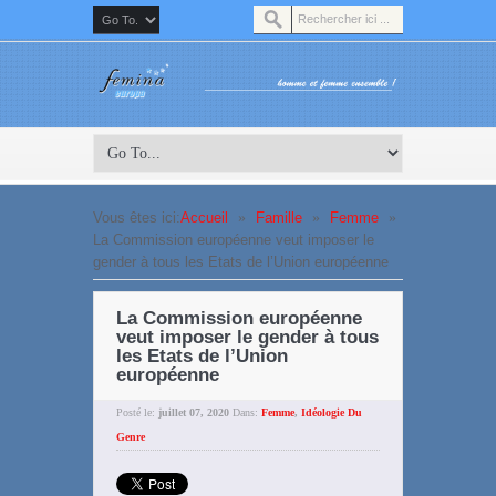
Vous êtes ici:
Accueil
»
Famille
»
Femme
»
La Commission européenne veut imposer le
gender à tous les Etats de l’Union européenne
La Commission européenne
veut imposer le gender à tous
les Etats de l’Union
européenne
Posté le:
juillet 07, 2020
Dans:
Femme
,
Idéologie Du
Genre