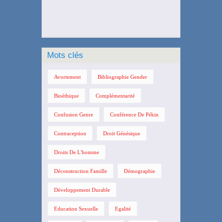
Mots clés
Avortement
Bibliographie Gender
Bioéthique
Complémentarité
Confusion Genre
Conférence De Pékin
Contraception
Droit Génésique
Droits De L'homme
Déconstruction Famille
Démographie
Développement Durable
Education Sexuelle
Egalité