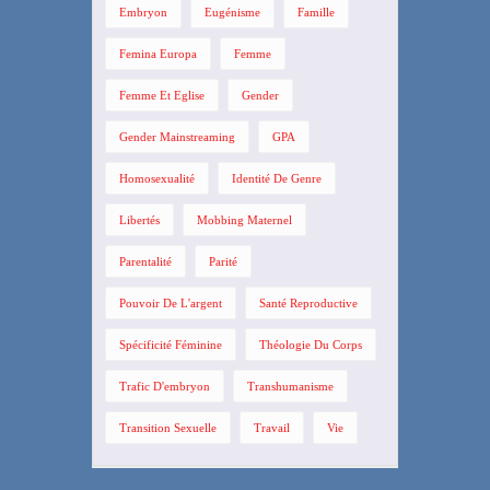
Embryon
Eugénisme
Famille
Femina Europa
Femme
Femme Et Eglise
Gender
Gender Mainstreaming
GPA
Homosexualité
Identité De Genre
Libertés
Mobbing Maternel
Parentalité
Parité
Pouvoir De L'argent
Santé Reproductive
Spécificité Féminine
Théologie Du Corps
Trafic D'embryon
Transhumanisme
Transition Sexuelle
Travail
Vie