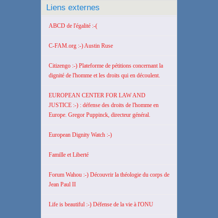
Liens externes
ABCD de l'égalité :-(
C-FAM.org :-) Austin Ruse
Citizengo :-) Plateforme de pétitions concernant la
dignité de l'homme et les droits qui en découlent.
EUROPEAN CENTER FOR LAW AND
JUSTICE :-) : défense des droits de l'homme en
Europe. Gregor Puppinck, directeur général.
European Dignity Watch :-)
Famille et Liberté
Forum Wahou :-) Découvrir la théologie du corps de
Jean Paul II
Life is beautiful :-) Défense de la vie à l'ONU