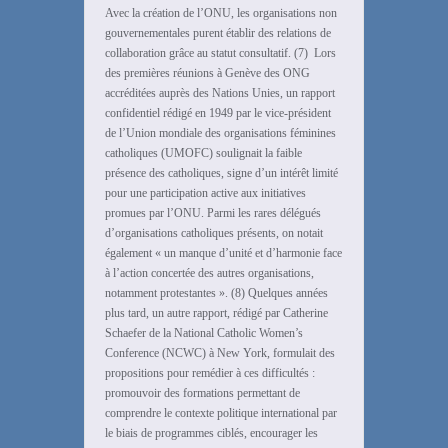
Avec la création de l’ONU, les organisations non
gouvernementales purent établir des relations de
collaboration grâce au statut consultatif. (7) Lors
des premières réunions à Genève des ONG
accréditées auprès des Nations Unies, un rapport
confidentiel rédigé en 1949 par le vice-président
de l’Union mondiale des organisations féminines
catholiques (UMOFC) soulignait la faible
présence des catholiques, signe d’un intérêt limité
pour une participation active aux initiatives
promues par l’ONU. Parmi les rares délégués
d’organisations catholiques présents, on notait
également « un manque d’unité et d’harmonie face
à l’action concertée des autres organisations,
notamment protestantes ». (8) Quelques années
plus tard, un autre rapport, rédigé par Catherine
Schaefer de la National Catholic Women’s
Conference (NCWC) à New York, formulait des
propositions pour remédier à ces difficultés :
promouvoir des formations permettant de
comprendre le contexte politique international par
le biais de programmes ciblés, encourager les