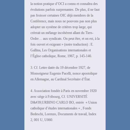
la notion pratique d’OCI a connu et connaîtra des
évolutions parfois surprenantes. De plus, il ne faut
pas froisser certaines OIC déjà membres de la
Conférence, mais nous ne pouvons pas non plus
adopter un système de critères trop large, qui
créerait un mélange incohérent allant du Tiers-
Ordre… aux syndicats. On peut être, et on est, à la
fois ouvert et exigeant » (notre traduction) : E.
Gallina, Les Organisations internationales et
l’Église catholique, Rome, 1967, p. 145-146.
3. Cf. Lettre datée du 19 décembre 1927, de
Monseigneur Eugenio Pacelli, nonce apostolique
en Allemagne, au Cardinal Secrétaire d’État.
4. Association fondée à Paris en novembre 1920
avec siège à Fribourg, Cf. UNIVERSITÉ
D&#39;URBINO CARLO BO, entrée « Union
catholique d’études internationales « , Fonds
Bedeschi, Lorenzo, Documents de travail, Index
2, 001 U, U060.