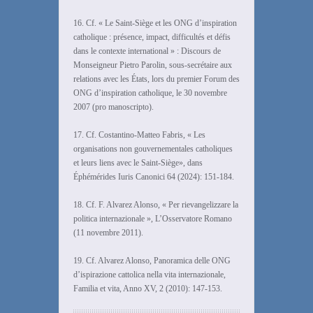
16. Cf. « Le Saint-Siège et les ONG d’inspiration
catholique : présence, impact, difficultés et défis
dans le contexte international » : Discours de
Monseigneur Pietro Parolin, sous-secrétaire aux
relations avec les États, lors du premier Forum des
ONG d’inspiration catholique, le 30 novembre
2007 (pro manoscripto).
17. Cf. Costantino-Matteo Fabris, « Les
organisations non gouvernementales catholiques
et leurs liens avec le Saint-Siège», dans
Éphémérides Iuris Canonici 64 (2024): 151-184.
18. Cf. F. Alvarez Alonso, « Per rievangelizzare la
politica internazionale », L’Osservatore Romano
(11 novembre 2011).
19. Cf. Alvarez Alonso, Panoramica delle ONG
d’ispirazione cattolica nella vita internazionale,
Familia et vita, Anno XV, 2 (2010): 147-153.