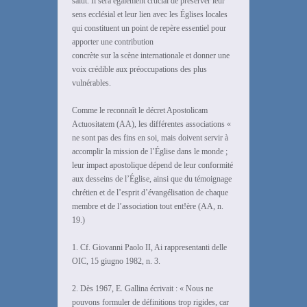
salut. Il sera également crucial de préserver leur
sens ecclésial et leur lien avec les Églises locales
qui constituent un point de repère essentiel pour
apporter une contribution
concrète sur la scène internationale et donner une
voix crédible aux préoccupations des plus
vulnérables.
Comme le reconnaît le décret Apostolicam
Actuositatem (AA), les différentes associations «
ne sont pas des fins en soi, mais doivent servir à
accomplir la mission de l’Église dans le monde ;
leur impact apostolique dépend de leur conformité
aux desseins de l’Église, ainsi que du témoignage
chrétien et de l’esprit d’évangélisation de chaque
membre et de l’association tout ent!ère (AA, n.
19.)
1. Cf. Giovanni Paolo II, Ai rappresentanti delle
OIC, 15 giugno 1982, n. 3.
2. Dès 1967, E. Gallina écrivait : « Nous ne
pouvons formuler de définitions trop rigides, car