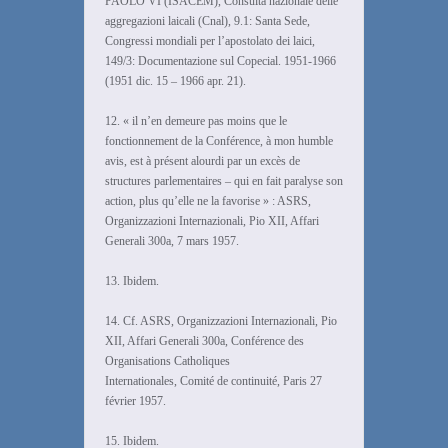
PAOLO VI (ISACEM), Consulta nazionale delle
aggregazioni laicali (Cnal), 9.1: Santa Sede,
Congressi mondiali per l’apostolato dei laici,
149/3: Documentazione sul Copecial. 1951-1966
(1951 dic. 15 – 1966 apr. 21).
12. « il n’en demeure pas moins que le
fonctionnement de la Conférence, à mon humble
avis, est à présent alourdi par un excès de
structures parlementaires – qui en fait paralyse son
action, plus qu’elle ne la favorise » : ASRS,
Organizzazioni Internazionali, Pio XII, Affari
Generali 300a, 7 mars 1957.
13. Ibidem.
14. Cf. ASRS, Organizzazioni Internazionali, Pio
XII, Affari Generali 300a, Conférence des
Organisations Catholiques
Internationales, Comité de continuité, Paris 27
février 1957.
15. Ibidem.