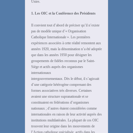
Unies.
1. Les OIC et la Conférence des Présidents
Il convient tout d’abord de préciser qu’il n’existe
pas de modèle unique d’« Organisation
Catholique Internationale ». Les premières
expériences associées à cette réalité remontent aux
années 1920, mais la dénomination n’a été adoptée
que dans les années 1950 pour désigner les
groupements de fidèles reconnus par le Saint-
Siège et actifs auprès des organismes
internationaux
intergouvernementaux. Dès le début, il s’agissait
d’une catégorie hétérogène comprenant des
formes associatives très diverses. Certaines
avaient une structure supranationale et se
constituaient en fédérations d’organismes
nationaux ; d’autres étaient considérées comme
internationales en raison de leur activité auprès des
institutions multilatérales. La plupart de ces OIC
trouvent leur origine dans les mouvements de
l’Action catholique spécialisée, actifs dans les