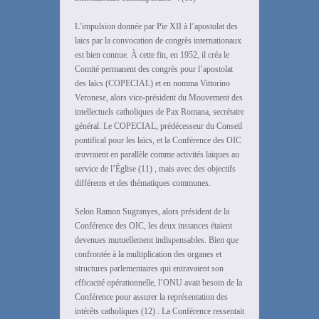
L’impulsion donnée par Pie XII à l’apostolat des
laïcs par la convocation de congrès internationaux
est bien connue. À cette fin, en 1952, il créa le
Comité permanent des congrès pour l’apostolat
des laïcs (COPECIAL) et en nomma Vittorino
Veronese, alors vice-président du Mouvement des
intellectuels catholiques de Pax Romana, secrétaire
général. Le COPECIAL, prédécesseur du Conseil
pontifical pour les laïcs, et la Conférence des OIC
œuvraient en parallèle comme activités laïques au
service de l’Église (11) , mais avec des objectifs
différents et des thématiques communes.
Selon Ramon Sugranyes, alors président de la
Conférence des OIC, les deux instances étaient
devenues mutuellement indispensables. Bien que
confrontée à la multiplication des organes et
structures parlementaires qui entravaient son
efficacité opérationnelle, l’ONU avait besoin de la
Conférence pour assurer la représentation des
intérêts catholiques (12) . La Conférence ressentait