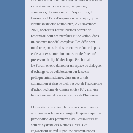
cinq rencontres internationales et mené une activité
riche et variée : side-events, campagnes,
séminaires, déclarations, etc. Aujourd’hui, le
Forum des ONG d’inspiration catholique, qui a
clôturé sa sixième édition hier, le 27 novembre
2022, aborde un nouvel horizon porteur de
renouveau pour ses membres et son action, dans
un contexte mondial complexe. Les défis sont
nombreux, mais le plus urgent est celui de la paix
et de la coexistence dans un esprit de fraternité
préservant la dignité de chaque être humain.
Le Forum entend demeurer un espace de dialogue,
d’échange et de collaboration sur la scène
politique internationale, dans un esprit de
communion et dans le plein respect de l’autonomie
d’action légitime de chaque entité (16) , afin que
leur action soit efficace au service de l’humanité.
Dans cette perspective, le Forum vise à raviver et
à promouvoir la mission originelle qui a inspiré la
participation des premières ONG catholiques au
sein du système des Nations Unies. Cet
engagement se traduit par une communication