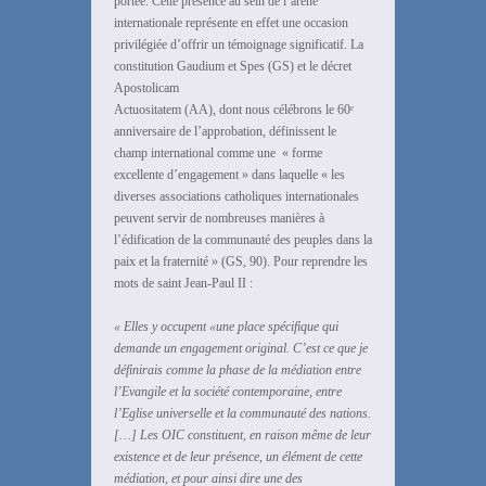
portée. Cette présence au sein de l’arène
internationale représente en effet une occasion
privilégiée d’offrir un témoignage significatif. La
constitution Gaudium et Spes (GS) et le décret
Apostolicam
Actuositatem (AA), dont nous célébrons le 60ᵉ
anniversaire de l’approbation, définissent le
champ international comme une « forme
excellente d’engagement » dans laquelle « les
diverses associations catholiques internationales
peuvent servir de nombreuses manières à
l’édification de la communauté des peuples dans la
paix et la fraternité » (GS, 90). Pour reprendre les
mots de saint Jean-Paul II :
« Elles y occupent «une place spécifique qui
demande un engagement original. C’est ce que je
définirais
comme la phase de la médiation entre
l’Evangile et la société contemporaine, entre
l’Eglise universelle et
la communauté des nations.
[…] Les OIC constituent, en raison même de leur
existence et de leur
présence, un élément de cette
médiation, et pour ainsi dire une des