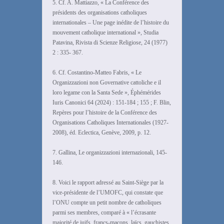
5. Cf. A. Mattiazzo, « La Conférence des
présidents des organisations catholiques
internationales – Une page inédite de l’histoire du
mouvement catholique international », Studia
Patavina, Rivista di Scienze Religiose, 24 (1977)
2 : 335- 367.
6. Cf. Costantino-Matteo Fabris, « Le
Organizzazioni non Governative cattoliche e il
loro legame con la Santa Sede », Éphémérides
Iuris Canonici 64 (2024) : 151-184 ; 155 ; F. Blin,
Repères pour l’histoire de la Conférence des
Organisations Catholiques Internationales (1927-
2008), éd. Eclectica, Genève, 2009, p. 12.
7. Gallina, Le organizzazioni internazionali, 145-
146.
8. Voici le rapport adressé au Saint-Siège par la
vice-présidente de l’UMOFC, qui constate que
l’ONU compte un petit nombre de catholiques
parmi ses membres, comparé à « l’écrasante
majorité de juifs, francs-maçons, laïcs, gauchistes,