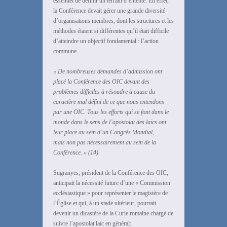
essentiel de définir un terrain d’entente. En effet,
la Conférence devait gérer une grande diversité
d’organisations membres, dont les structures et les
méthodes étaient si différentes qu’il était difficile
d’atteindre un objectif fondamental : l’action
commune.
« De nombreuses demandes d’admission ont
placé la Conférence des OIC devant des
problèmes difficiles
à résoudre à cause du
caractère mal défini de ce que nous entendons
par une OIC. Tous les efforts qui se
font dans le
monde dans le sens de l’apostolat des laïcs ont
leur place au sein d’un Congrès Mondial,
mais
non pas nécessairement au sein de la
Conférence. » (14)
Sugranyes, président de la Conférence des OIC,
anticipait la nécessité future d’une « Commission
ecclésiastique » pour représenter le magistère de
l’Église et qui, à un stade ultérieur, pourrait
devenir un dicastère de la Curie romaine chargé de
suivre l’apostolat laïc en général: