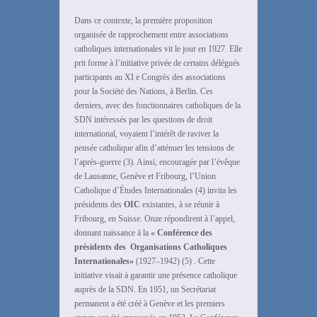
Dans ce contexte, la première proposition
organisée de rapprochement entre associations
catholiques internationales vit le jour en 1927. Elle
prit forme à l’initiative privée de certains délégués
participants au XI e Congrès des associations
pour la Société des Nations, à Berlin. Ces
derniers, avec des fonctionnaires catholiques de la
SDN intéressés par les questions de droit
international, voyaient l’intérêt de raviver la
pensée catholique afin d’atténuer les tensions de
l’après-guerre (3). Ainsi, encouragée par l’évêque
de Lausanne, Genève et Fribourg, l’Union
Catholique d’Études Internationales (4) invita les
présidents des
OIC
existantes, à se réunir à
Fribourg, en Suisse. Onze répondirent à l’appel,
donnant naissance à la
« Conférence des
présidents des
Organisations Catholiques
Internationales»
(1927–1942) (5) . Cette
initiative visait à garantir une présence catholique
auprès de la SDN. En 1951, un Secrétariat
permanent a été créé à Genève et les premiers