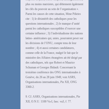
plus ou moins marxistes, qui détiennent également
les clés du pouvoir au sein de l’organisation ».
Parmi les causes de cette situation, Mme Piñeiro
cite : 1) le désintérêt des catholiques pour les
questions internationales ; 2) le manque d’unité
parmi les catholiques susceptibles d’exercer une
certaine influence ; 3) l’individualisme des nations
latino- américaines qui, unies, pourraient peser sur
les décisions de l’ONU, compte tenu de leur
nombre ; 4) et aussi certaines candidatures,
comme celle de la France, malgré le fait que le
ministère des Affaires étrangères ait été dirigé par
des catholiques, tels que Robert et Maurice
Schuman et Georges Bidault. Concernant la
troisième conférence des ONG internationales à
Genève, du 26 au 28 juin 1949, voir ASRS,
Organisations internationales, Pie XII, ONG
3360-2.
9. Cf. ASRS, Organisations internationales, Pie
XII, O.N.U. 1100 Va-I, fasc. va3, f. 77.