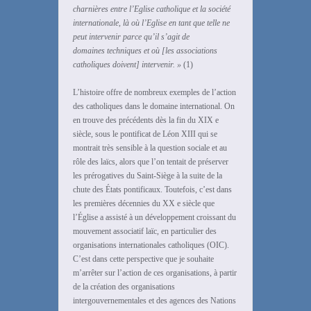
charnières entre l’Eglise catholique et
la société
internationale, là où l’Eglise en tant que telle ne
peut intervenir parce qu’il s’agit de
domaines
techniques et où [les associations
catholiques doivent] intervenir. »
(1)
L’histoire offre de nombreux exemples de l’action
des catholiques dans le domaine international. On
en trouve des précédents dès la fin du XIX e
siècle, sous le pontificat de Léon XIII qui se
montrait très sensible à la question sociale et au
rôle des laïcs, alors que l’on tentait de préserver
les prérogatives du Saint-Siège à la suite de la
chute des États pontificaux. Toutefois, c’est dans
les premières décennies du XX e siècle que
l’Église a assisté à un développement croissant du
mouvement associatif laïc, en particulier des
organisations internationales catholiques (OIC).
C’est dans cette perspective que je souhaite
m’arrêter sur l’action de ces organisations, à partir
de la création des organisations
intergouvernementales et des agences des Nations