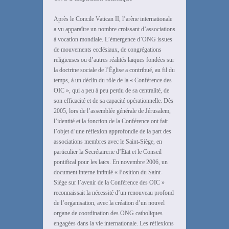
Après le Concile Vatican II, l’arène internationale
a vu apparaître un nombre croissant d’associations
à vocation mondiale. L’émergence d’ONG issues
de mouvements ecclésiaux, de congrégations
religieuses ou d’autres réalités laïques fondées sur
la doctrine sociale de l’Église a contribué, au fil du
temps, à un déclin du rôle de la « Conférence des
OIC », qui a peu à peu perdu de sa centralité, de
son efficacité et de sa capacité opérationnelle. Dès
2005, lors de l’assemblée générale de Jérusalem,
l’identité et la fonction de la Conférence ont fait
l’objet d’une réflexion approfondie de la part des
associations membres avec le Saint-Siège, en
particulier la Secrétairerie d’État et le Conseil
pontifical pour les laïcs. En novembre 2006, un
document interne intitulé « Position du Saint-
Siège sur l’avenir de la Conférence des OIC »
reconnaissait la nécessité d’un renouveau profond
de l’organisation, avec la création d’un nouvel
organe de coordination des ONG catholiques
engagées dans la vie internationale. Les réflexions