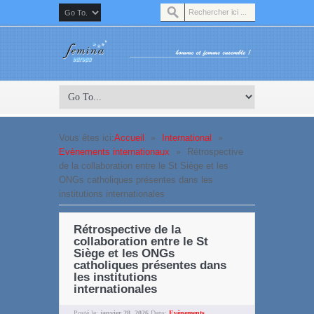
Vous êtes ici:
Accueil
»
International
»
Evènements internationaux
»
Rétrospective
de la collaboration entre le St Siège et les
ONGs catholiques présentes dans les
institutions internationales
Rétrospective de la
collaboration entre le St
Siège et les ONGs
catholiques présentes dans
les institutions
internationales
Posté le:
janvier 28, 2026
Dans:
Evènements