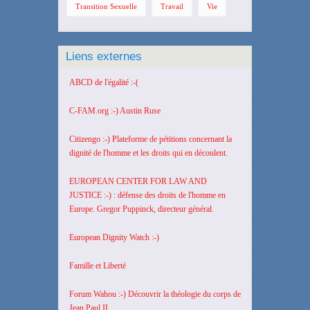
Transition Sexuelle
Travail
Vie
Liens externes
ABCD de l'égalité :-(
C-FAM.org :-) Austin Ruse
Citizengo :-) Plateforme de pétitions concernant la
dignité de l'homme et les droits qui en découlent.
EUROPEAN CENTER FOR LAW AND
JUSTICE :-) : défense des droits de l'homme en
Europe. Gregor Puppinck, directeur général.
European Dignity Watch :-)
Famille et Liberté
Forum Wahou :-) Découvrir la théologie du corps de
Jean Paul II