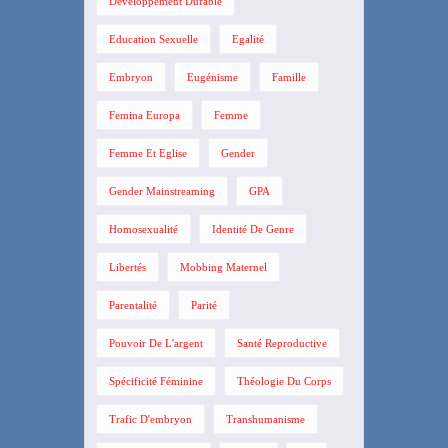
Développement Durable
Education Sexuelle
Egalité
Embryon
Eugénisme
Famille
Femina Europa
Femme
Femme Et Eglise
Gender
Gender Mainstreaming
GPA
Homosexualité
Identité De Genre
Libertés
Mobbing Maternel
Parentalité
Parité
Pouvoir De L'argent
Santé Reproductive
Spécificité Féminine
Théologie Du Corps
Trafic D'embryon
Transhumanisme