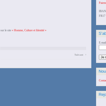
Paieme
IBAN
FR17 
sur le site
« Homme, Culture et Identité »
S’ab
E-mai
›
Suivant
Nou
Conta
Rej