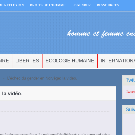
RE REFLEXION
DROITS DE L’HOMME
LE GENDER
RESSOURCES
NRE
LIBERTES
ECOLOGIE HUMAINE
INTERNATION
»
L’échec du gender en Norvège: la vidéo.
Twit
Tweet
 la vidéo.
Sui
un fondement scientifique. La politique d’égalité basée sur le genre, qui existe