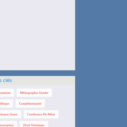
s clés
rtement
Bibliographie Gender
éthique
Complémentarité
fusion Genre
Conférence De Pékin
traception
Droit Génésique