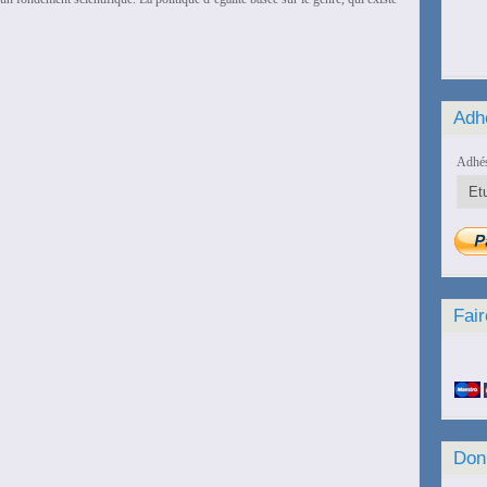
Adh
Adhés
Fair
Don