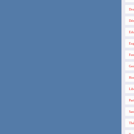
Dro
Dé
Edu
Eug
Fe
Gen
Hom
Lib
Par
San
Thé