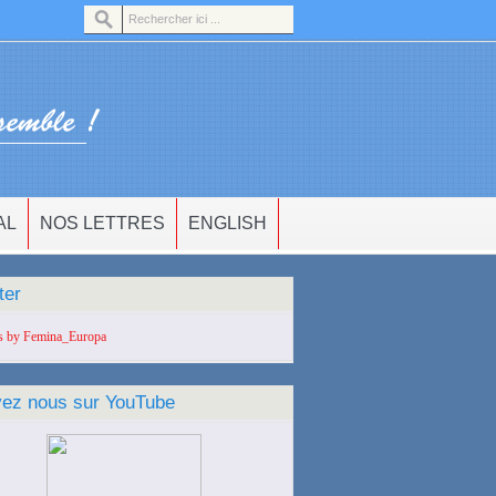
AL
NOS LETTRES
ENGLISH
ter
s by Femina_Europa
vez nous sur YouTube