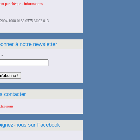
nt par chèque - informations
2004 1000 0168 0575 8U02 013
onner à notre newsletter
l
*
s contacter
ctez-nous
oignez-nous sur Facebook