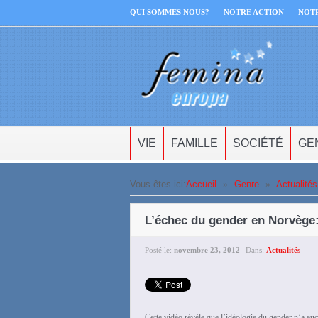
QUI SOMMES NOUS?
NOTRE ACTION
NOT
VIE
FAMILLE
SOCIÉTÉ
GE
Vous êtes ici:
Accueil
»
Genre
»
Actualités
L’échec du gender en Norvège:
Posté le:
novembre 23, 2012
Dans:
Actualités
Cette vidéo révèle que l’idéologie du gender n’a auc