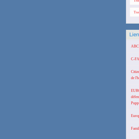
Tra
Tra
Lie
ABCD 
C-FA
Citiz
de l'
EUR
défen
Puppi
Europ
Famil