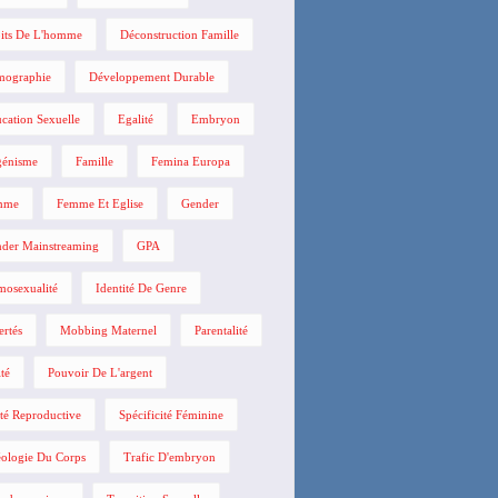
its De L'homme
Déconstruction Famille
mographie
Développement Durable
cation Sexuelle
Egalité
Embryon
énisme
Famille
Femina Europa
mme
Femme Et Eglise
Gender
der Mainstreaming
GPA
osexualité
Identité De Genre
ertés
Mobbing Maternel
Parentalité
ité
Pouvoir De L'argent
té Reproductive
Spécificité Féminine
ologie Du Corps
Trafic D'embryon