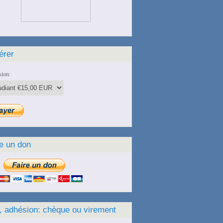
érer
ion:
e un don
, adhésion: chèque ou virement