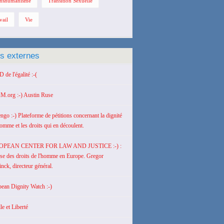
nshumanisme
Transition Sexuelle
vail
Vie
ns externes
de l'égalité :-(
M.org :-) Austin Ruse
engo :-) Plateforme de pétitions concernant la dignité
homme et les droits qui en découlent.
OPEAN CENTER FOR LAW AND JUSTICE :-) :
se des droits de l'homme en Europe. Gregor
nck, directeur général.
ean Dignity Watch :-)
le et Liberté