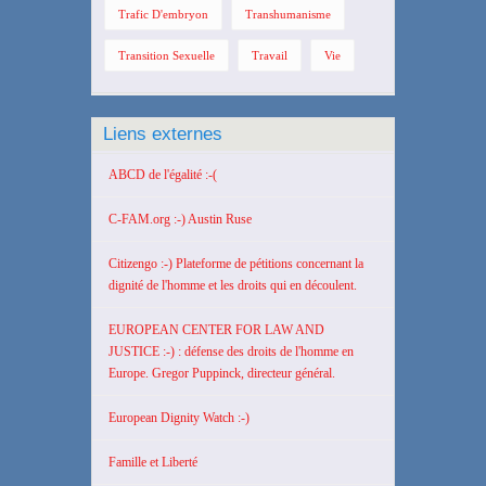
Trafic D'embryon
Transhumanisme
Transition Sexuelle
Travail
Vie
Liens externes
ABCD de l'égalité :-(
C-FAM.org :-) Austin Ruse
Citizengo :-) Plateforme de pétitions concernant la
dignité de l'homme et les droits qui en découlent.
EUROPEAN CENTER FOR LAW AND
JUSTICE :-) : défense des droits de l'homme en
Europe. Gregor Puppinck, directeur général.
European Dignity Watch :-)
Famille et Liberté