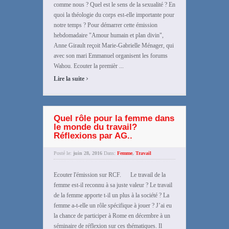
comme nous ? Quel est le sens de la sexualité ? En
quoi la théologie du corps est-elle importante pour
notre temps ? Pour démarrer cette émission
hebdomadaire "Amour humain et plan divin",
Anne Girault reçoit Marie-Gabrielle Ménager, qui
avec son mari Emmanuel organisent les forums
Wahou. Ecouter la premièr ...
›
Lire la suite
Quel rôle pour la femme dans
le monde du travail?
Réflexions par AG..
Posté le:
juin 28, 2016
Dans:
Femme
,
Travail
Ecouter l'émission sur RCF. Le travail de la
femme est-il reconnu à sa juste valeur ? Le travail
de la femme apporte t-il un plus à la société ? La
femme a-t-elle un rôle spécifique à jouer ? J’ai eu
la chance de participer à Rome en décembre à un
séminaire de réflexion sur ces thématiques. Il