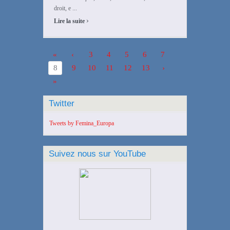
droit, e ...
›
Lire la suite
«
‹
3
4
5
6
7
8
9
10
11
12
13
›
»
Twitter
Tweets by Femina_Europa
Suivez nous sur YouTube