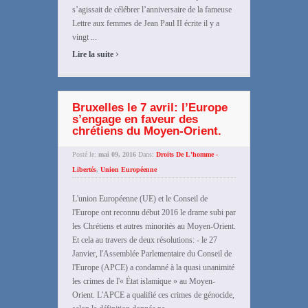
s’agissait de célébrer l’anniversaire de la fameuse
Lettre aux femmes de Jean Paul II écrite il y a
vingt ...
›
Lire la suite
Bruxelles le 7 avril: l’Europe
s’engage en faveur des
chrétiens du Moyen-Orient.
Posté le:
mai 09, 2016
Dans:
Droits De L'homme -
Libertés
,
Union Européenne
L'union Européenne (UE) et le Conseil de
l'Europe ont reconnu début 2016 le drame subi par
les Chrétiens et autres minorités au Moyen-Orient.
Et cela au travers de deux résolutions: - le 27
Janvier, l'Assemblée Parlementaire du Conseil de
l'Europe (APCE) a condamné à la quasi unanimité
les crimes de l'« État islamique » au Moyen-
Orient. L'APCE a qualifié ces crimes de génocide,