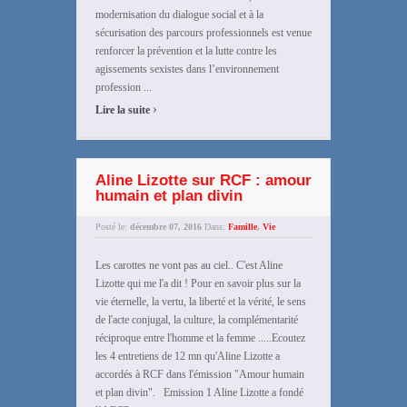
modernisation du dialogue social et à la
sécurisation des parcours professionnels est venue
renforcer la prévention et la lutte contre les
agissements sexistes dans l’environnement
profession ...
›
Lire la suite
Aline Lizotte sur RCF : amour
humain et plan divin
Posté le:
décembre 07, 2016
Dans:
Famille
,
Vie
Les carottes ne vont pas au ciel.. C'est Aline
Lizotte qui me l'a dit ! Pour en savoir plus sur la
vie éternelle, la vertu, la liberté et la vérité, le sens
de l'acte conjugal, la culture, la complémentarité
réciproque entre l'homme et la femme .....Ecoutez
les 4 entretiens de 12 mn qu'Aline Lizotte a
accordés à RCF dans l'émission "Amour humain
et plan divin". Emission 1 Aline Lizotte a fondé