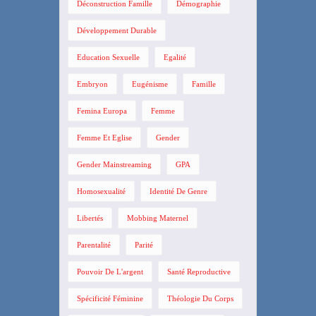
Déconstruction Famille
Démographie
Développement Durable
Education Sexuelle
Egalité
Embryon
Eugénisme
Famille
Femina Europa
Femme
Femme Et Eglise
Gender
Gender Mainstreaming
GPA
Homosexualité
Identité De Genre
Libertés
Mobbing Maternel
Parentalité
Parité
Pouvoir De L'argent
Santé Reproductive
Spécificité Féminine
Théologie Du Corps