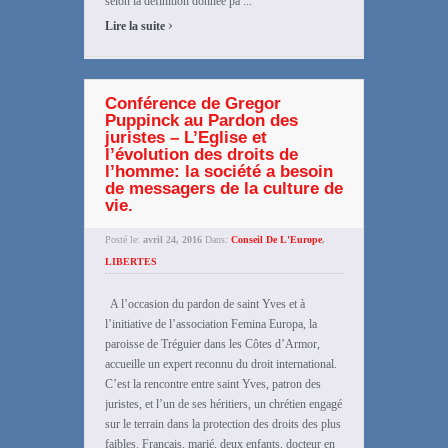
selon la définition donnée pa ...
›
Lire la suite
Conférence de Gregor
Puppinck au Pardon des
juristes – L’Eglise et
l’évolution des droits de
l’homme: la société a besoin
de messagers de la culture de
vie.
Posté le:
avril 24, 2016
Dans:
Conseil De L'Europe
,
LIBERTES
A l’occasion du pardon de saint Yves et à
l’initiative de l’association Femina Europa, la
paroisse de Tréguier dans les Côtes d’Armor,
accueille un expert reconnu du droit international.
C’est la rencontre entre saint Yves, patron des
juristes, et l’un de ses héritiers, un chrétien engagé
sur le terrain dans la protection des droits des plus
faibles. Français, marié, deux enfants, docteur en