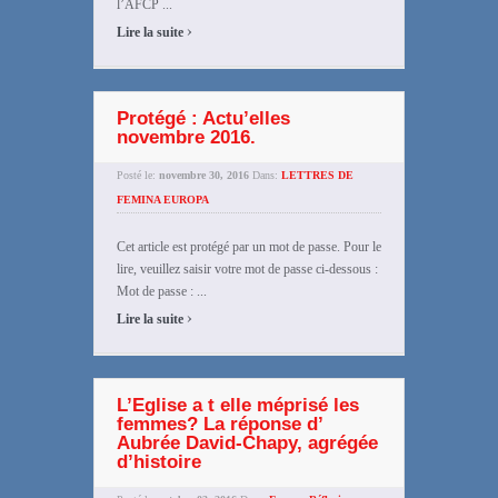
l’AFCP ...
›
Lire la suite
Protégé : Actu’elles
novembre 2016.
Posté le:
novembre 30, 2016
Dans:
LETTRES DE
FEMINA EUROPA
Cet article est protégé par un mot de passe. Pour le
lire, veuillez saisir votre mot de passe ci-dessous :
Mot de passe : ...
›
Lire la suite
L’Eglise a t elle méprisé les
femmes? La réponse d’
Aubrée David-Chapy, agrégée
d’histoire