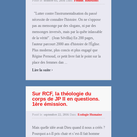
Posté le:
octobre 03, 2016
Dans:
Femme
,
Réflexions
"Lutter contre l'instrumentalisation du passé
nécessite de connaître l'histoire. On ne s'oppose
pas au mensonge par des slogans, ni par des
mensonges inversés, mais par la quête inlassable
de la vérité". (Jean Sévillia) En 200 pages,
l'auteur parcourt 2000 ans d'histoire de l'Église.
Plus moderne, plus concis et plus engagé que
Régine Pernoud, ce petit livre fait le point sur la
place des femmes dan ...
›
Lire la suite
Sur RCF, la théologie du
corps de JP II en questions.
1ère émission.
Posté le:
septembre 22, 2016
Dans:
Ecologie Humaine
Mais quelle idée avait Dieu quand il nous a créés ?
Pourquoi a-t-Il pris chair et s’est-Il fait homme