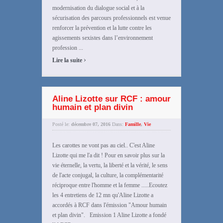
modernisation du dialogue social et à la
sécurisation des parcours professionnels est venue
renforcer la prévention et la lutte contre les
agissements sexistes dans l’environnement
profession ...
›
Lire la suite
Aline Lizotte sur RCF : amour
humain et plan divin
Posté le:
décembre 07, 2016
Dans:
Famille
,
Vie
Les carottes ne vont pas au ciel.. C'est Aline
Lizotte qui me l'a dit ! Pour en savoir plus sur la
vie éternelle, la vertu, la liberté et la vérité, le sens
de l'acte conjugal, la culture, la complémentarité
réciproque entre l'homme et la femme .....Ecoutez
les 4 entretiens de 12 mn qu'Aline Lizotte a
accordés à RCF dans l'émission "Amour humain
et plan divin". Emission 1 Aline Lizotte a fondé