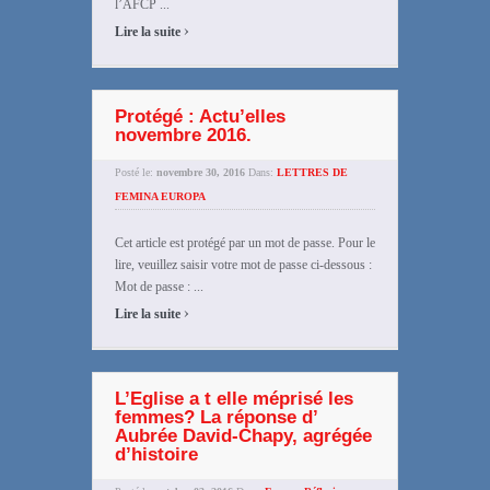
l’AFCP ...
›
Lire la suite
Protégé : Actu’elles
novembre 2016.
Posté le:
novembre 30, 2016
Dans:
LETTRES DE
FEMINA EUROPA
Cet article est protégé par un mot de passe. Pour le
lire, veuillez saisir votre mot de passe ci-dessous :
Mot de passe : ...
›
Lire la suite
L’Eglise a t elle méprisé les
femmes? La réponse d’
Aubrée David-Chapy, agrégée
d’histoire