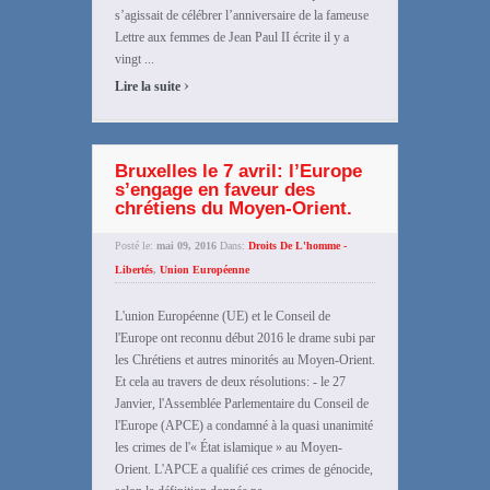
s’agissait de célébrer l’anniversaire de la fameuse
Lettre aux femmes de Jean Paul II écrite il y a
vingt ...
›
Lire la suite
Bruxelles le 7 avril: l’Europe
s’engage en faveur des
chrétiens du Moyen-Orient.
Posté le:
mai 09, 2016
Dans:
Droits De L'homme -
Libertés
,
Union Européenne
L'union Européenne (UE) et le Conseil de
l'Europe ont reconnu début 2016 le drame subi par
les Chrétiens et autres minorités au Moyen-Orient.
Et cela au travers de deux résolutions: - le 27
Janvier, l'Assemblée Parlementaire du Conseil de
l'Europe (APCE) a condamné à la quasi unanimité
les crimes de l'« État islamique » au Moyen-
Orient. L'APCE a qualifié ces crimes de génocide,