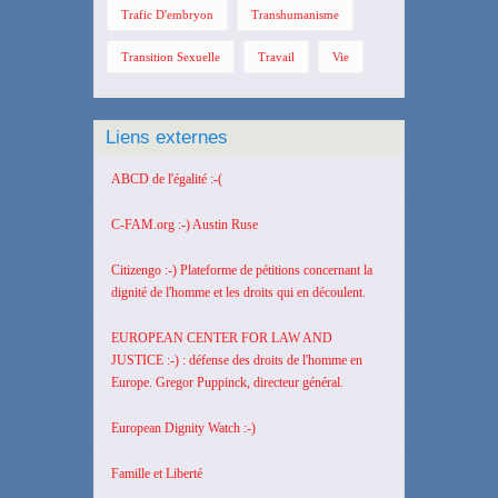
Trafic D'embryon
Transhumanisme
Transition Sexuelle
Travail
Vie
Liens externes
ABCD de l'égalité :-(
C-FAM.org :-) Austin Ruse
Citizengo :-) Plateforme de pétitions concernant la
dignité de l'homme et les droits qui en découlent.
EUROPEAN CENTER FOR LAW AND
JUSTICE :-) : défense des droits de l'homme en
Europe. Gregor Puppinck, directeur général.
European Dignity Watch :-)
Famille et Liberté