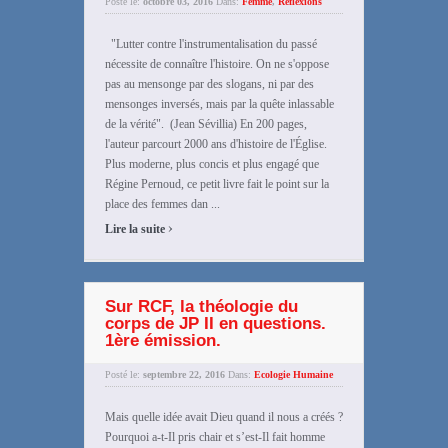
Posté le:
octobre 03, 2016
Dans:
Femme
,
Réflexions
"Lutter contre l'instrumentalisation du passé
nécessite de connaître l'histoire. On ne s'oppose
pas au mensonge par des slogans, ni par des
mensonges inversés, mais par la quête inlassable
de la vérité". (Jean Sévillia) En 200 pages,
l'auteur parcourt 2000 ans d'histoire de l'Église.
Plus moderne, plus concis et plus engagé que
Régine Pernoud, ce petit livre fait le point sur la
place des femmes dan ...
›
Lire la suite
Sur RCF, la théologie du
corps de JP II en questions.
1ère émission.
Posté le:
septembre 22, 2016
Dans:
Ecologie Humaine
Mais quelle idée avait Dieu quand il nous a créés ?
Pourquoi a-t-Il pris chair et s’est-Il fait homme