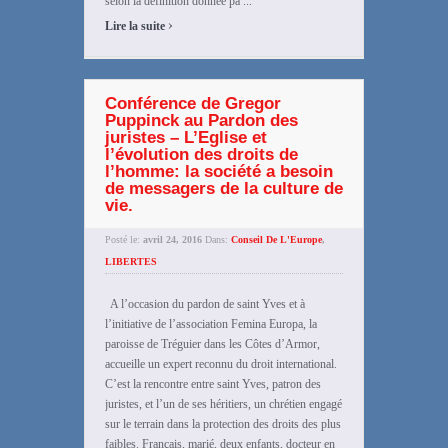
selon la définition donnée pa ...
›
Lire la suite
Conférence de Gregor
Puppinck au Pardon des
juristes – L’Eglise et
l’évolution des droits de
l’homme: la société a besoin
de messagers de la culture de
vie.
Posté le:
avril 24, 2016
Dans:
Conseil De L'Europe
,
LIBERTES
A l’occasion du pardon de saint Yves et à
l’initiative de l’association Femina Europa, la
paroisse de Tréguier dans les Côtes d’Armor,
accueille un expert reconnu du droit international.
C’est la rencontre entre saint Yves, patron des
juristes, et l’un de ses héritiers, un chrétien engagé
sur le terrain dans la protection des droits des plus
faibles. Français, marié, deux enfants, docteur en