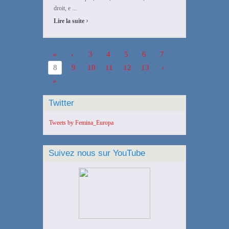
droit, e ...
›
Lire la suite
«
‹
3
4
5
6
7
8
9
10
11
12
13
›
»
Twitter
Tweets by Femina_Europa
Suivez nous sur YouTube