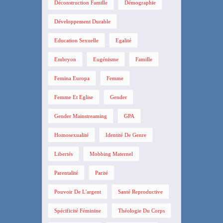
Déconstruction Famille
Démographie
Développement Durable
Education Sexuelle
Egalité
Embryon
Eugénisme
Famille
Femina Europa
Femme
Femme Et Eglise
Gender
Gender Mainstreaming
GPA
Homosexualité
Identité De Genre
Libertés
Mobbing Maternel
Parentalité
Parité
Pouvoir De L'argent
Santé Reproductive
Spécificité Féminine
Théologie Du Corps