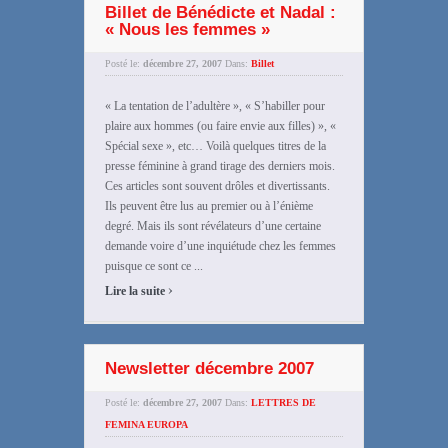
Billet de Bénédicte et Nadal :
« Nous les femmes »
Posté le:
décembre 27, 2007
Dans:
Billet
« La tentation de l’adultère », « S’habiller pour
plaire aux hommes (ou faire envie aux filles) », «
Spécial sexe », etc… Voilà quelques titres de la
presse féminine à grand tirage des derniers mois.
Ces articles sont souvent drôles et divertissants.
Ils peuvent être lus au premier ou à l’énième
degré. Mais ils sont révélateurs d’une certaine
demande voire d’une inquiétude chez les femmes
puisque ce sont ce ...
›
Lire la suite
Newsletter décembre 2007
Posté le:
décembre 27, 2007
Dans:
LETTRES DE
FEMINA EUROPA