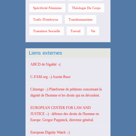
Spécificité Féminine
Théologie Du Corps
Trafic D'embryon
Transhumanisme
Transition Sexuelle
Travail
Vie
Liens externes
ABCD de l'égalité :-(
C-FAM.org :-) Austin Ruse
Citizengo :-) Plateforme de pétitions concernant la
dignité de l'homme et les droits qui en découlent.
EUROPEAN CENTER FOR LAW AND
JUSTICE :-) : défense des droits de l'homme en
Europe. Gregor Puppinck, directeur général.
European Dignity Watch :-)