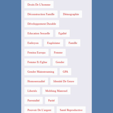
Droits De L'homme
Déconstruction Famille
Démographie
Développement Durable
Education Sexuelle
Egalité
Embryon
Eugénisme
Famille
Femina Europa
Femme
Femme Et Eglise
Gender
Gender Mainstreaming
GPA
Homosexualité
Identité De Genre
Libertés
Mobbing Maternel
Parentalité
Parité
Pouvoir De L'argent
Santé Reproductive