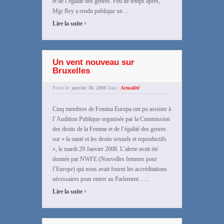
et de l’égalité des genres. Peu de temps après,
Mgr Rey a rendu publique un ...
›
Lire la suite
Un vent nouveau sur
Bruxelles
Posté le:
janvier 30, 2008
Dans:
Actualité
Cinq membres de Femina Europa ont pu assister à
l’ Audition Publique organisée par la Commission
des droits de la Femme et de l’égalité des genres
sur « la santé et les droits sexuels et reproductifs
», le mardi 29 Janvier 2008. L’alerte avait été
donnée par NWFE (Nouvelles femmes pour
l’Europe) qui nous avait fourni les accréditations
nécessaires pour entrer au Parlement... ...
›
Lire la suite