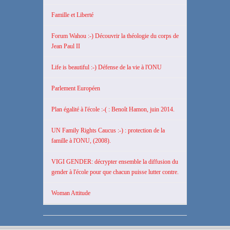
Famille et Liberté
Forum Wahou :-) Découvrir la théologie du corps de
Jean Paul II
Life is beautiful :-) Défense de la vie à l'ONU
Parlement Européen
Plan égalité à l'école :-( : Benoît Hamon, juin 2014.
UN Family Rights Caucus :-) : protection de la
famille à l'ONU, (2008).
VIGI GENDER: décrypter ensemble la diffusion du
gender à l'école pour que chacun puisse lutter contre.
Woman Attitude