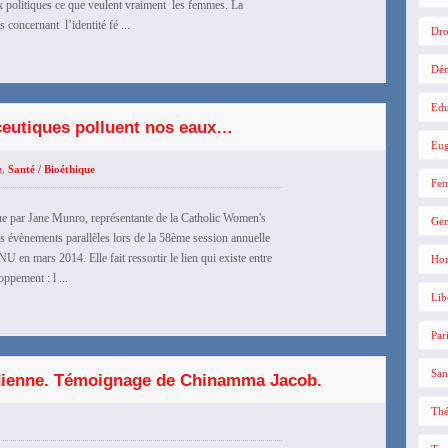
aux politiques ce que veulent vraiment les femmes. La
concernant l’identité fé ...
Dro
Dé
Edu
eutiques polluent nos eaux…
Eug
e
,
Santé / Bioéthique
Fe
e par Jane Munro, représentante de la Catholic Women's
Gen
es évènements parallèles lors de la 58ème session annuelle
 en mars 2014. Elle fait ressortir le lien qui existe entre
Hom
ppement : l ...
Lib
Par
San
dienne. Témoignage de Chinamma Jacob.
Thé