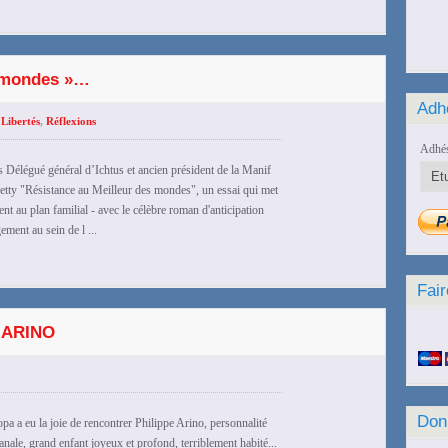
es mondes »…
Adh
Libertés
,
Réflexions
Adhés
us Délégué général d’Ichtus et ancien président de la Manif
etty "Résistance au Meilleur des mondes", un essai qui met
nt au plan familial - avec le célèbre roman d'anticipation
ment au sein de l ...
Fair
 ARINO
Don
 a eu la joie de rencontrer Philippe Arino, personnalité
anale, grand enfant joyeux et profond, terriblement habité...