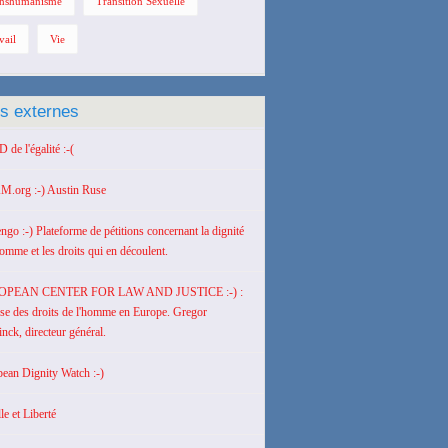
nshumanisme
Transition Sexuelle
vail
Vie
ns externes
de l'égalité :-(
M.org :-) Austin Ruse
engo :-) Plateforme de pétitions concernant la dignité
homme et les droits qui en découlent.
OPEAN CENTER FOR LAW AND JUSTICE :-) :
se des droits de l'homme en Europe. Gregor
nck, directeur général.
ean Dignity Watch :-)
le et Liberté