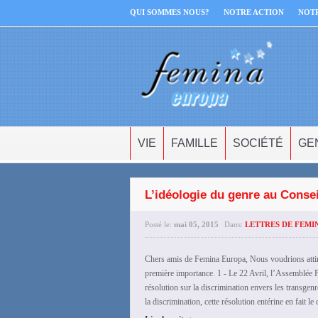
QUI SOMMES NOUS?
NOTRE ACTION
NOT
VIE
FAMILLE
SOCIÉTÉ
GE
L’idéologie du genre au Conse
Posté le:
mai 05, 2015
Dans:
LETTRES DE FEMI
Chers amis de Femina Europa, Nous voudrions attire
première importance. 1 - Le 22 Avril, l’Assemblée 
résolution sur la discrimination envers les transgen
la discrimination, cette résolution entérine en fait le
›