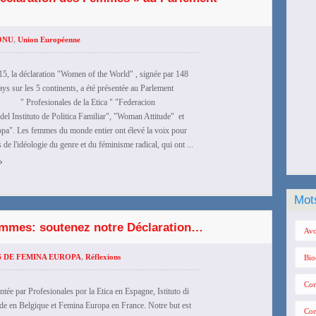
ONU
,
Union Européenne
5, la déclaration "Women of the World" , signée par 148
s sur les 5 continents, a été présentée au Parlement
 " Profesionales de la Etica " "Federacion
 del Instituto de Politica Familiar", "Woman Attitude" et
pa". Les femmes du monde entier ont élevé la voix pour
s de l'idéologie du genre et du féminisme radical, qui ont ...
›
Mot
femmes: soutenez notre Déclaration…
Avo
S DE FEMINA EUROPA
,
Réflexions
Bio
Con
tée par Profesionales por la Etica en Espagne, Istituto di
ude en Belgique et Femina Europa en France. Notre but est
Con