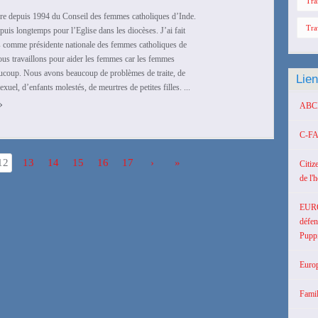
Tra
re depuis 1994 du Conseil des femmes catholiques d’Inde.
Tra
epuis longtemps pour l’Eglise dans les diocèses. J’ai fait
 comme présidente nationale des femmes catholiques de
s travaillons pour aider les femmes car les femmes
aucoup. Nous avons beaucoup de problèmes de traite, de
Lie
xuel, d’enfants molestés, de meurtres de petites filles. ...
›
ABCD 
C-FA
12
13
14
15
16
17
›
»
Citiz
de l'
EUR
défen
Puppi
Europ
Famil