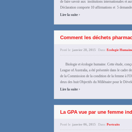
de faire savoir aux institutions internationales et 
Déclaration comporte 10 affirmations et 5 demandes 
›
Lire la suite
Comment les déchets pharmac
Posté le:
janvier 28, 2015
Dans:
Ecologie Humain
Biologie et écologie humaine. Cette étude, conçu
League of Australia, a été présentée dans le cadre d
de la Commission de la condition de la femme à l'ONU
deux des huit Objectifs du Millénaire pour le Dévelo
›
Lire la suite
La GPA vue par une femme in
Posté le:
janvier 06, 2015
Dans:
Portraits