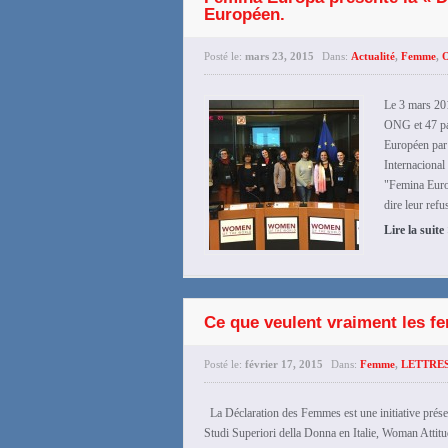
Européen.
Posté le:
mars 23, 2015
Dans:
Actualité
,
Femme
,
Le 3 mars 201
ONG et 47 pay
Européen par
Internacional
"Femina Euro
dire leur refu
Lire la suite
Ce que veulent vraiment les 
Posté le:
février 17, 2015
Dans:
Femme
,
LETTRE
La Déclaration des Femmes est une initiative présen
Studi Superiori della Donna en Italie, Woman Attit