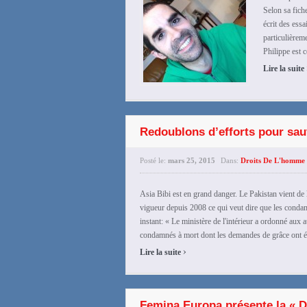
Selon sa fich
écrit des ess
particulièreme
Philippe est 
Lire la suite
Redoublons d’efforts pour sauv
Posté le:
mars 25, 2015
Dans:
Droits De L'homme 
Asia Bibi est en grand danger. Le Pakistan vient de 
vigueur depuis 2008 ce qui veut dire que les condam
instant: « Le ministère de l'intérieur a ordonné aux a
condamnés à mort dont les demandes de grâce ont été
›
Lire la suite
Femina Europa présente la « 