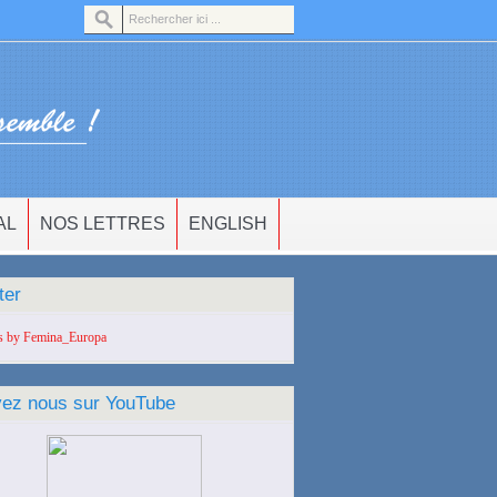
AL
NOS LETTRES
ENGLISH
ter
s by Femina_Europa
vez nous sur YouTube