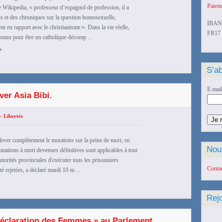
Paieme
e Wikipedia, « professeur d’espagnol de profession, il a
ais et des chroniques sur la question homosexuelle,
IBAN
nt en rapport avec le christianisme ». Dans la vie réelle,
FR17 
connu pour être un catholique décomp ...
›
S’ab
E-mai
er Asia Bibi.
- Libertés
lever complètement le moratoire sur la peine de mort, en
Nou
nations à mort devenues définitives sont applicables à tout
utorités provinciales d'exécuter tous les prisonniers
Conta
 rejetées, a déclaré mardi 10 m ...
Rej
Déclaration des Femmes » au Parlement