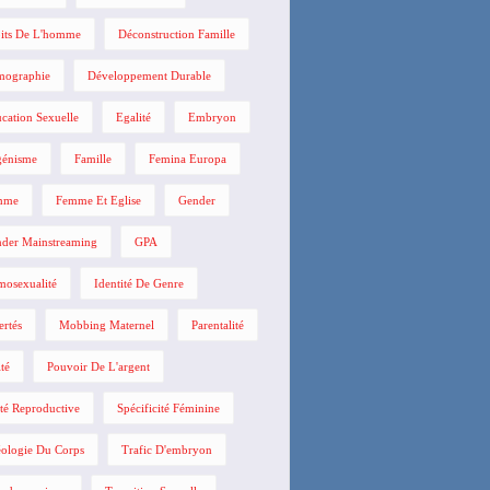
its De L'homme
Déconstruction Famille
mographie
Développement Durable
cation Sexuelle
Egalité
Embryon
énisme
Famille
Femina Europa
mme
Femme Et Eglise
Gender
der Mainstreaming
GPA
osexualité
Identité De Genre
ertés
Mobbing Maternel
Parentalité
ité
Pouvoir De L'argent
té Reproductive
Spécificité Féminine
ologie Du Corps
Trafic D'embryon