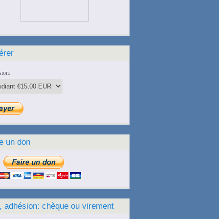
érer
ion:
e un don
, adhésion: chèque ou virement