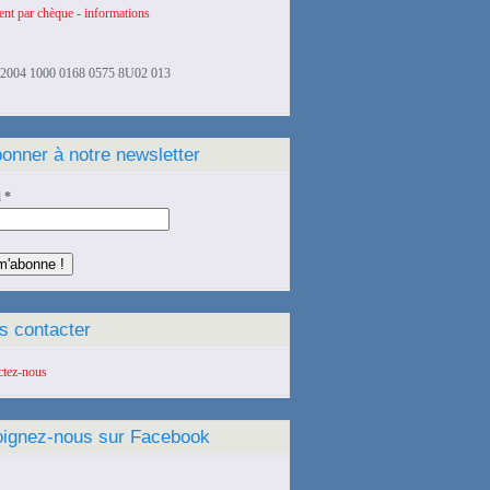
nt par chèque - informations
2004 1000 0168 0575 8U02 013
onner à notre newsletter
l
*
s contacter
ctez-nous
oignez-nous sur Facebook