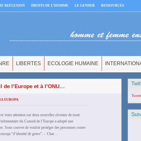
RE REFLEXION
DROITS DE L’HOMME
LE GENDER
RESSOURCES
NRE
LIBERTES
ECOLOGIE HUMAINE
INTERNATION
Twit
il de l’Europe et à l’ONU…
Tweet
NA EUROPA
Sui
r votre attention sur deux nouvelles récentes de toute
Parlementaire du Conseil de l’Europe a adopté une
res. Sous couvert de vouloir protéger des personnes contre
 concept “d’identité de genre”. - Chac ...