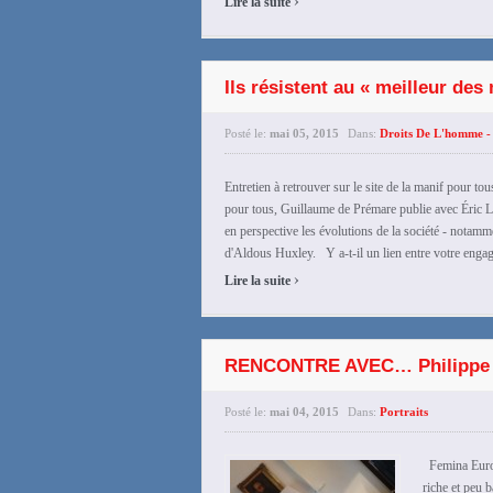
Lire la suite
Ils résistent au « meilleur d
Posté le:
mai 05, 2015
Dans:
Droits De L'homme - 
Entretien à retrouver sur le site de la manif pour to
pour tous, Guillaume de Prémare publie avec Éric L
en perspective les évolutions de la société - notamme
d'Aldous Huxley. Y a-t-il un lien entre votre engage
›
Lire la suite
RENCONTRE AVEC… Philippe
Posté le:
mai 04, 2015
Dans:
Portraits
Femina Europa
riche et peu b