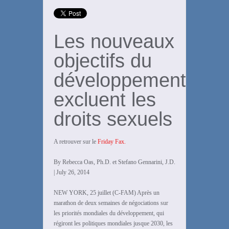
Les nouveaux
objectifs du
développement
excluent les
droits sexuels
A retrouver sur le
Friday Fax.
By Rebecca Oas, Ph.D. et Stefano Gennarini, J.D.
| July 26, 2014
NEW YORK, 25 juillet (C-FAM) Après un
marathon de deux semaines de négociations sur
les priorités mondiales du développement, qui
régiront les politiques mondiales jusque 2030, les