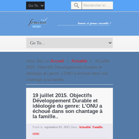
Vous êtes ici:
Accueil
»
Actualité
»
19 juillet
2015. Objectifs Développement Durable et
idéologie du genre: L’ONU a échoué dans son
chantage à la famille..
19 juillet 2015. Objectifs
Développement Durable et
idéologie du genre: L’ONU a
échoué dans son chantage à
la famille..
Posté le:
septembre 03, 2015
Dans:
Actualité
,
Famille
,
ONU