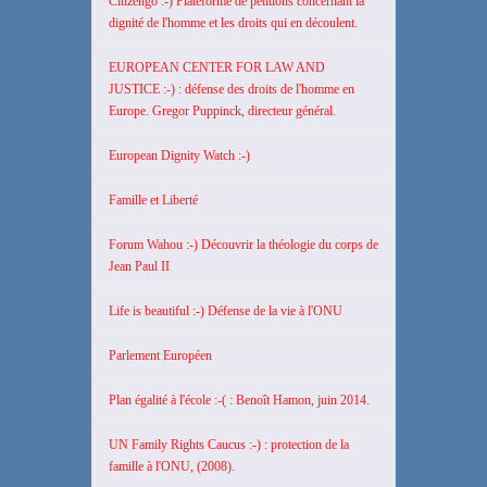
Citizengo :-) Plateforme de pétitions concernant la
dignité de l'homme et les droits qui en découlent.
EUROPEAN CENTER FOR LAW AND
JUSTICE :-) : défense des droits de l'homme en
Europe. Gregor Puppinck, directeur général.
European Dignity Watch :-)
Famille et Liberté
Forum Wahou :-) Découvrir la théologie du corps de
Jean Paul II
Life is beautiful :-) Défense de la vie à l'ONU
Parlement Européen
Plan égalité à l'école :-( : Benoît Hamon, juin 2014.
UN Family Rights Caucus :-) : protection de la
famille à l'ONU, (2008).