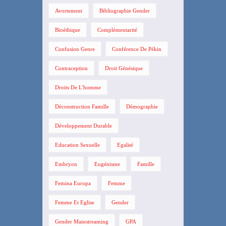
Avortement
Bibliographie Gender
Bioéthique
Complémentarité
Confusion Genre
Conférence De Pékin
Contraception
Droit Génésique
Droits De L'homme
Déconstruction Famille
Démographie
Développement Durable
Education Sexuelle
Egalité
Embryon
Eugénisme
Famille
Femina Europa
Femme
Femme Et Eglise
Gender
Gender Mainstreaming
GPA