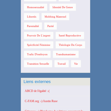
Homosexualité
Identité De Genre
Libertés
Mobbing Maternel
Parentalité
Parité
Pouvoir De L'argent
Santé Reproductive
Spécificité Féminine
Théologie Du Corps
Trafic D'embryon
Transhumanisme
Transition Sexuelle
Travail
Vie
Liens externes
ABCD de l'égalité :-(
C-FAM.org :-) Austin Ruse