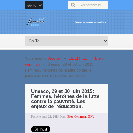
Vous êtes ici:
Accueil
»
LIBERTES
»
Bien
commun
»
Unesco, 29 et 30 juin 2015:
Femmes, héroïnes de la lutte contre la
pauvreté. Les enjeux de l’éducation.
Unesco, 29 et 30 juin 2015:
Femmes, héroïnes de la lutte
contre la pauvreté. Les
enjeux de l’éducation.
Posté le:
mai 22, 2015
Dans:
Bien Commun
,
ONU