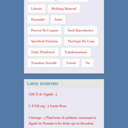
Libertés
Mobbing Maternel
Parentalité
Parité
Pouvoir De L'argent
Santé Reproductive
Spécificité Féminine
Théologie Du Corps
Trafic D'embryon
Transhumanisme
Transition Sexuelle
Travail
Vie
Liens externes
ABCD de l'égalité :-(
C-FAM.org :-) Austin Ruse
Citizengo :-) Plateforme de pétitions concernant la
dignité de l'homme et les droits qui en découlent.