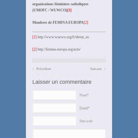
organisations féminines catholiques
(UMOFC / WUWCO)
[1]
Membres de FEMINA EUROPA
[2]
[1]
http://www.wucwo.org/fr/about_us
[2]
http://femina-europa.org/actu/
‹
›
Précédent
Suivant
Laisser un commentaire
Nom*
Email*
Site-web