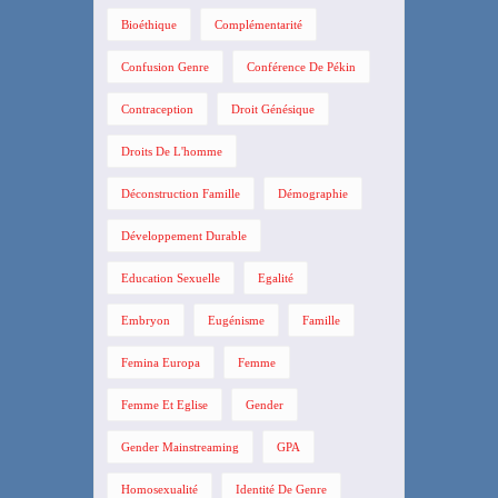
Bioéthique
Complémentarité
Confusion Genre
Conférence De Pékin
Contraception
Droit Génésique
Droits De L'homme
Déconstruction Famille
Démographie
Développement Durable
Education Sexuelle
Egalité
Embryon
Eugénisme
Famille
Femina Europa
Femme
Femme Et Eglise
Gender
Gender Mainstreaming
GPA
Homosexualité
Identité De Genre