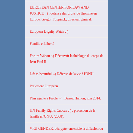
EUROPEAN CENTER FOR LAW AND
JUSTICE :-) : défense des droits de l'homme en
Europe. Gregor Puppinck, directeur général.
European Dignity Watch :-)
Famille et Liberté
Forum Wahou :-) Découvrir la théologie du corps de
Jean Paul II
Life is beautiful :-) Défense de la vie à l'ONU
Parlement Européen
Plan égalité à l'école :-( : Benoît Hamon, juin 2014.
UN Family Rights Caucus :-) : protection de la
famille à l'ONU, (2008).
VIGI GENDER: décrypter ensemble la diffusion du