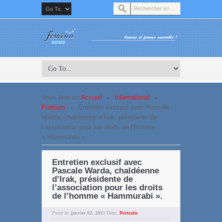
Vous êtes ici:
Accueil
»
International
»
Portraits
»
Entretien exclusif avec Pascale
Warda, chaldéenne d’Irak, présidente de
l’association pour les droits de l’homme
« Hammurabi ».
Entretien exclusif avec
Pascale Warda, chaldéenne
d’Irak, présidente de
l’association pour les droits
de l’homme « Hammurabi ».
Posté le:
janvier 02, 2015
Dans:
Portraits