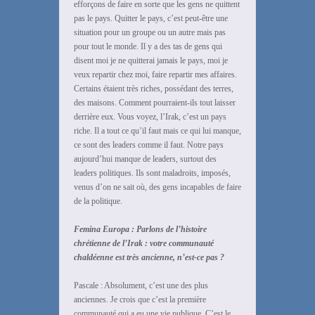
efforçons de faire en sorte que les gens ne quittent
pas le pays. Quitter le pays, c’est peut-être une
situation pour un groupe ou un autre mais pas
pour tout le monde. Il y a des tas de gens qui
disent moi je ne quitterai jamais le pays, moi je
veux repartir chez moi, faire repartir mes affaires.
Certains étaient très riches, possédant des terres,
des maisons. Comment pourraient-ils tout laisser
derrière eux. Vous voyez, l’Irak, c’est un pays
riche. Il a tout ce qu’il faut mais ce qui lui manque,
ce sont des leaders comme il faut. Notre pays
aujourd’hui manque de leaders, surtout des
leaders politiques. Ils sont maladroits, imposés,
venus d’on ne sait où, des gens incapables de faire
de la politique.
Femina Europa : Parlons de l’histoire
chrétienne de l’Irak : votre communauté
chaldéenne est très ancienne, n’est-ce pas ?
Pascale : Absolument, c’est une des plus
anciennes. Je crois que c’est la première
communauté qui a eu une vie publique. C’est le