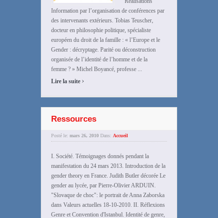
Réalisations
Information par l’organisation de conférences par
des intervenants extérieurs. Tobias Teuscher,
docteur en philosophie politique, spécialiste
européen du droit de la famille : « l’Europe et le
Gender : décryptage. Parité ou déconstruction
organisée de l’identité de l’homme et de la
femme ? » Michel Boyancé, professe ...
›
Lire la suite
Ressources
Posté le:
mars 26, 2010
Dans:
Accueil
I. Société. Témoignages donnés pendant la
manifestation du 24 mars 2013. Introduction de la
gender theory en France. Judith Butler décorée Le
gender au lycée, par Pierre-Olivier ARDUIN.
"Slovaque de choc": le portrait de Anna Zaborska
dans Valeurs actuelles 18-10-2010. II. Réflexions
Genre et Convention d'Istanbul. Identité de genre,