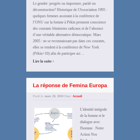
Le gender: progrès ou imposture, parité ou
déconstruction? Historique de l'Association 1995 :
quelques femmes assistant à la conférence de
l’ONU sur la femme à Pékin prennent conscience
des courants féministes radicaux et de l’absence
d’une véritable alternative démocratique. Mars
2005 : ne se reconnaissant pas dans ces courants,
elles se rendent à la conférence de New York
(Pékin+10) afin de participer act ...
›
Lire la suite
La réponse de Femina Europa
Posté le:
mars 28, 2010
Dans:
Accueil
L'identité intégrale
de la femme et le
dialogue avec
l'homme . Notre
Action Nos