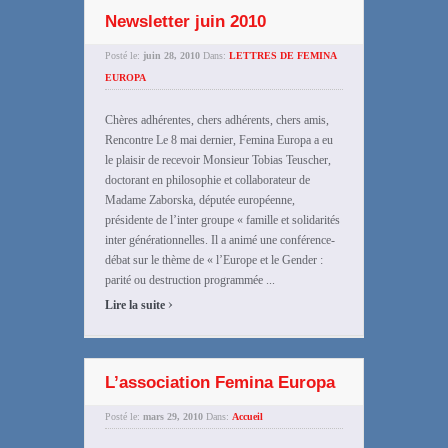
Newsletter juin 2010
Posté le:
juin 28, 2010
Dans:
LETTRES DE FEMINA
EUROPA
Chères adhérentes, chers adhérents, chers amis,
Rencontre Le 8 mai dernier, Femina Europa a eu
le plaisir de recevoir Monsieur Tobias Teuscher,
doctorant en philosophie et collaborateur de
Madame Zaborska, députée européenne,
présidente de l’inter groupe « famille et solidarités
inter générationnelles. Il a animé une conférence-
débat sur le thème de « l’Europe et le Gender :
parité ou destruction programmée ...
›
Lire la suite
L’association Femina Europa
Posté le:
mars 29, 2010
Dans:
Accueil