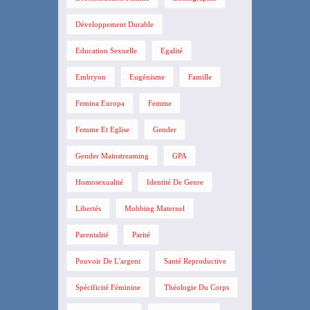
Développement Durable
Education Sexuelle
Egalité
Embryon
Eugénisme
Famille
Femina Europa
Femme
Femme Et Eglise
Gender
Gender Mainstreaming
GPA
Homosexualité
Identité De Genre
Libertés
Mobbing Maternel
Parentalité
Parité
Pouvoir De L'argent
Santé Reproductive
Spécificité Féminine
Théologie Du Corps