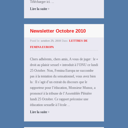
Télécharger ici. ...
›
Lire la suite
Newsletter Octobre 2010
Posté le:
octobre 29, 2010
Dans:
LETTRES DE
FEMINA EUROPA
Chers adhérents, chers amis, A vous de juger : le «
droit au plaisir sexuel » introduit à l’ONU ce lundi
25 Octobre. Non, Femina Europa ne succombe
pas à la tentation du sensationnel, vous avez bien
lu : Il s’agit d’un extrait du discours que le
rapporteur pour l’éducation, Monsieur Munoz, a
prononcé à la tribune de l’Assemblée Plénière
lundi 25 Octobre. Ce rapport préconise une
éducation sexuelle à l’école ...
›
Lire la suite