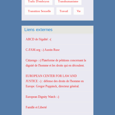
Trafic D'embryon
Transhumanisme
Transition Sexuelle
Travail
Vie
Liens externes
ABCD de l'égalité :-(
C-FAM.org :-) Austin Ruse
Citizengo :-) Plateforme de pétitions concernant la
dignité de l'homme et les droits qui en découlent.
EUROPEAN CENTER FOR LAW AND
JUSTICE :-) : défense des droits de l'homme en
Europe. Gregor Puppinck, directeur général.
European Dignity Watch :-)
Famille et Liberté