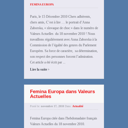
FEMINA EUROPA
Paris, le 15 Décembre 2010 Chers adhérents,
chers amis, C’est à lire … le portrait d’Anna
Zaborska, « slovaque de choc » dans le numéro de
Valeurs Actuelles du 18 novembre 2010 ! Nous
travaillons régulièrement avec Anna Zaborska à la
Commission de l’égalité des genres du Parlement
Européen. Sa force de caractère, sa détermination,
son respect des personnes forcent l’admiration.
Cet article a été écrit par ...
›
Lire la suite
Femina Europa dans Valeurs
Actuelles
Posté le:
novembre 17, 2010
Dans:
Actualité
Femina Europa citée dans l'hebdomadaire français
Valeurs Actuelles du 18 novembre 2010.