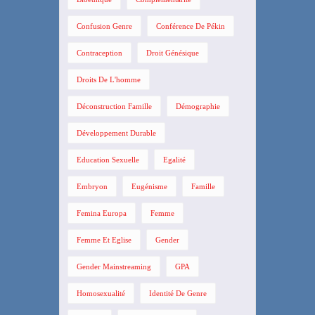
Confusion Genre
Conférence De Pékin
Contraception
Droit Génésique
Droits De L'homme
Déconstruction Famille
Démographie
Développement Durable
Education Sexuelle
Egalité
Embryon
Eugénisme
Famille
Femina Europa
Femme
Femme Et Eglise
Gender
Gender Mainstreaming
GPA
Homosexualité
Identité De Genre