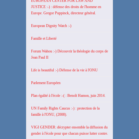
EUROPEAN CENTER FOR LAW AND
JUSTICE :-) : défense des droits de l'homme en
Europe. Gregor Puppinck, directeur général.
European Dignity Watch :-)
Famille et Liberté
Forum Wahou :-) Découvrir la théologie du corps de
Jean Paul II
Life is beautiful :-) Défense de la vie à l'ONU
Parlement Européen
Plan égalité à l'école :-( : Benoît Hamon, juin 2014.
UN Family Rights Caucus :-) : protection de la
famille à l'ONU, (2008).
VIGI GENDER: décrypter ensemble la diffusion du
gender à l'école pour que chacun puisse lutter contre.