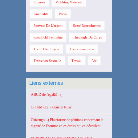
Libertés
Mobbing Maternel
Parentalité
Parité
Pouvoir De L'argent
Santé Reproductive
Spécificité Féminine
Théologie Du Corps
Trafic D'embryon
Transhumanisme
Transition Sexuelle
Travail
Vie
Liens externes
ABCD de l'égalité :-(
C-FAM.org :-) Austin Ruse
Citizengo :-) Plateforme de pétitions concernant la
dignité de l'homme et les droits qui en découlent.