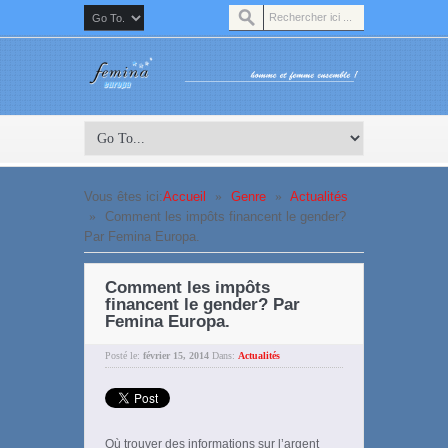
Vous êtes ici:
Accueil
»
Genre
»
Actualités
»
Comment les impôts financent le gender?
Par Femina Europa.
Comment les impôts
financent le gender? Par
Femina Europa.
Posté le:
février 15, 2014
Dans:
Actualités
Où trouver des informations sur l’argent