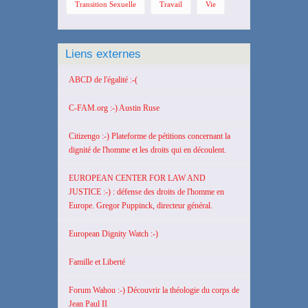
Transition Sexuelle
Travail
Vie
Liens externes
ABCD de l'égalité :-(
C-FAM.org :-) Austin Ruse
Citizengo :-) Plateforme de pétitions concernant la
dignité de l'homme et les droits qui en découlent.
EUROPEAN CENTER FOR LAW AND
JUSTICE :-) : défense des droits de l'homme en
Europe. Gregor Puppinck, directeur général.
European Dignity Watch :-)
Famille et Liberté
Forum Wahou :-) Découvrir la théologie du corps de
Jean Paul II