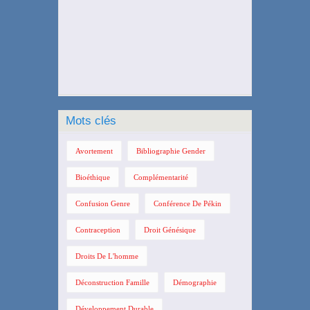
Mots clés
Avortement
Bibliographie Gender
Bioéthique
Complémentarité
Confusion Genre
Conférence De Pékin
Contraception
Droit Génésique
Droits De L'homme
Déconstruction Famille
Démographie
Développement Durable