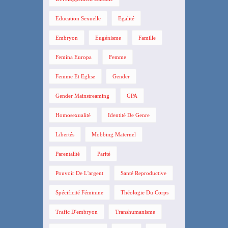
Education Sexuelle
Egalité
Embryon
Eugénisme
Famille
Femina Europa
Femme
Femme Et Eglise
Gender
Gender Mainstreaming
GPA
Homosexualité
Identité De Genre
Libertés
Mobbing Maternel
Parentalité
Parité
Pouvoir De L'argent
Santé Reproductive
Spécificité Féminine
Théologie Du Corps
Trafic D'embryon
Transhumanisme